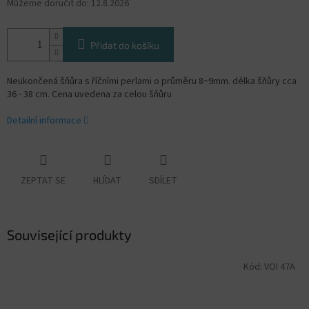
Můžeme doručit do:
12.8.2026
Přidat do košíku
Neukončená šňůra s říčními perlami o průměru 8~9mm. délka šňůry cca
36 - 38 cm. Cena uvedena za celou šňůru
Detailní informace
ZEPTAT SE
HLÍDAT
SDÍLET
Související produkty
Kód:
VOI 47A