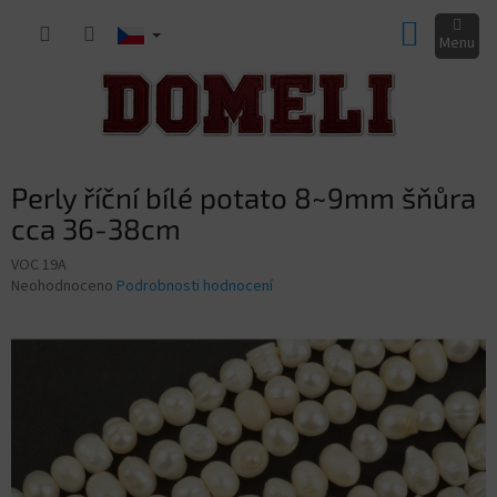
Přejít
NÁKUP
na
obsah
KOŠÍK
Perly říční bílé potato 8~9mm šňůra
cca 36-38cm
VOC 19A
Průměrné
Neohodnoceno
Podrobnosti hodnocení
hodnocení
produktu
je
0,0
z
5
hvězdiček.