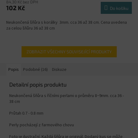
84,30 Kč bez DPH
102 Kč
Do košíku
Neukončená šňůra s korálky 3mm. cca 36 až 38 cm. Cena uvedena
za celou šňůru 36 až 38 cm
ZOBRAZIT VŠECHNY SOUVISEJÍCÍ PRODUKTY
Popis
Podobné (16)
Diskuze
Detailní popis produktu
Neukončená šňůra s říčními perlami o průměru 8~9mm. cca 36 -
38 cm
Průtah 0.7 - 0.8 mm
Perly pocházejí z farmového chovu
Foto je ilustrační. Každá šňůra je originál. Dodaný kus se může