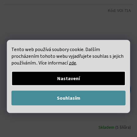
Kód:
VOI 71A
Tento web používá soubory cookie. Dalším
procházením tohoto webu vyjadřujete souhlas s jejich
používáním.. Více informací
zde
.
Nastavení
228 Kč
–55 %
Souhlasím
Rubín v zoisitu fasetovaný 3mm šňůra 36 až 38 cm
Skladem
(5 šňůra)