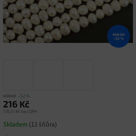
456 Kč
–52 %
456 Kč
–52 %
216 Kč
178,51 Kč bez DPH
Měrná
Skladem
(12 šňůra)
cena: