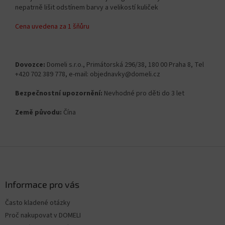
nepatrně lišit odstínem barvy a velikostí kuliček
Cena uvedena za 1 šňůru
Dovozce:
Domeli s.r.o., Primátorská 296/38, 180 00 Praha 8, Tel
+420 702 389 778, e-mail: objednavky@domeli.cz
Bezpečnostní upozornění:
Nevhodné pro děti do 3 let
Země původu:
Čína
Z
á
p
a
Informace pro vás
t
Často kladené otázky
í
Proč nakupovat v DOMELI