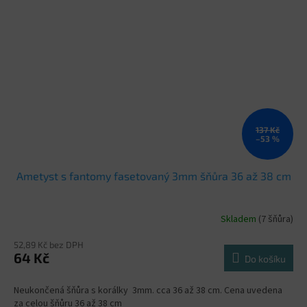
137 Kč
–53 %
Ametyst s fantomy fasetovaný 3mm šňůra 36 až 38 cm
Skladem
(7 šňůra)
52,89 Kč bez DPH
64 Kč
Do košíku
Neukončená šňůra s korálky 3mm. cca 36 až 38 cm. Cena uvedena
za celou šňůru 36 až 38 cm