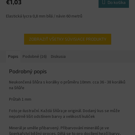
€1,03
Do košíka
Elastická lycra 0,8 mm bílá / návin 60 metrů
ZOBRAZIŤ VŠETKY SÚVISIACE PRODUKTY
Popis
Podobné (16)
Diskusia
Podrobný popis
Neukončená šňůra s korálky o průměru 10mm. cca 36 - 38 korálků
na šňůře
Průtah 1 mm
Foto je ilustrační. Každá šňůra je originál. Dodaný kus se může
nepatrně lišit odstínem barvy a velikostí kuliček
Minerál je uměle přibarvený. Přibarvování minerálů je ve
šperkařství běžný proces. Dělá se to pro docílení hezčí barvy,