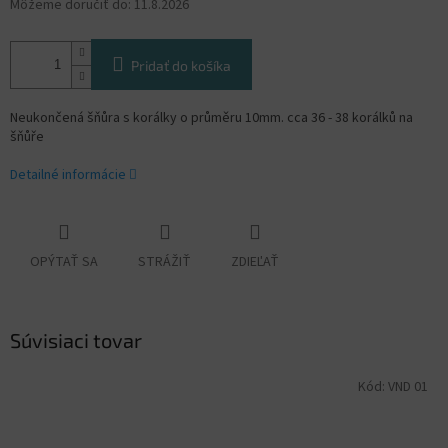
Môžeme doručiť do:
11.8.2026
Pridať do košíka
Neukončená šňůra s korálky o průměru 10mm. cca 36 - 38 korálků na
šňůře
Detailné informácie
OPÝTAŤ SA
STRÁŽIŤ
ZDIEĽAŤ
Súvisiaci tovar
Kód:
VND 01