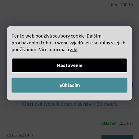
Kód:
VND 10
Tento web používá soubory cookie. Dalším
procházením tohoto webu vyjadřujete souhlas s jejich
používáním.. Více informací
zde
.
Nastavenie
€1,98
Súhlasím
–47 %
Elastická lycra 0.8mm bílá návin 60 metrů
Skladem
(211 ks)
€0,85 bez DPH