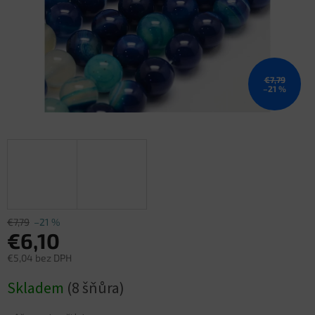
€7,79
–21 %
€7,79
–21 %
€6,10
€5,04 bez DPH
Jednotková
Skladem
(8 šňůra)
cena: