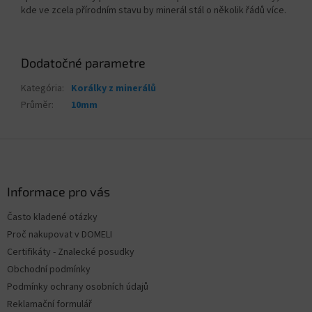
kde ve zcela přírodním stavu by minerál stál o několik řádů více.
Dodatočné parametre
Kategória
:
Korálky z minerálů
Průměr
:
10mm
Z
á
p
ä
Informace pro vás
t
Často kladené otázky
i
Proč nakupovat v DOMELI
e
Certifikáty - Znalecké posudky
Obchodní podmínky
Podmínky ochrany osobních údajů
Reklamační formulář