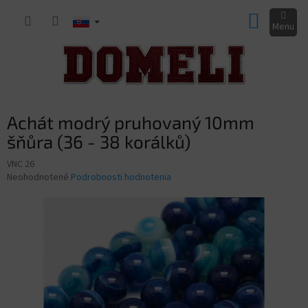
Prejsť
NÁKUP
na
obsah
KOŠÍK
Achát modrý pruhovaný 10mm
šňůra (36 - 38 korálků)
VNC 26
Priemerné
Neohodnotené
Podrobnosti hodnotenia
hodnotenie
produktu
je
0,0
z
5
hviezdičiek.