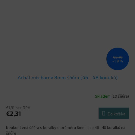
€5,70
–59 %
Achát mix barev 8mm šňůra (46 - 48 korálků)
Skladem
(19 šňůra)
€1,91 bez DPH
€2,31
Do košíka
Neukončená šňůra s korálky o průměru 8mm. cca 46 - 48 korálků na
šňůře