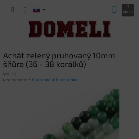
Prejsť
NÁKUP
na
obsah
KOŠÍK
Achát zelený pruhovaný 10mm
šňůra (36 - 38 korálků)
VNC 29
Priemerné
Neohodnotené
Podrobnosti hodnotenia
hodnotenie
produktu
je
0,0
z
5
hviezdičiek.