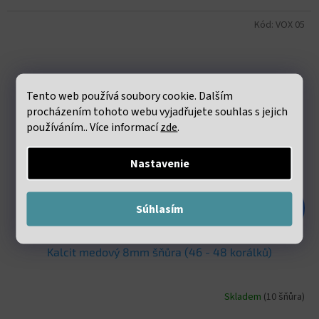
Kód:
VOX 05
Tento web používá soubory cookie. Dalším
procházením tohoto webu vyjadřujete souhlas s jejich
používáním.. Více informací
zde
.
Nastavenie
€6,40
Súhlasím
–62 %
Kalcit medový 8mm šňůra (46 - 48 korálků)
Skladem
(10 šňůra)