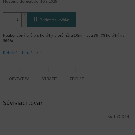
Môžeme doručiť do:
10.8.2026
Pridať do košíka
Neukončená šňůra s korálky o průměru 10mm. cca 36 - 38 korálků na
šňůře
Detailné informácie
OPÝTAŤ SA
STRÁŽIŤ
ZDIEĽAŤ
Súvisiaci tovar
Kód:
VOX 14