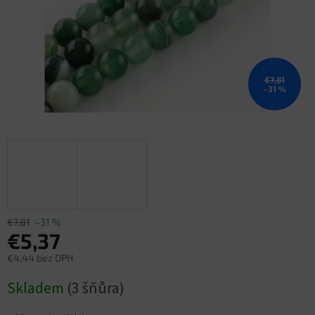
€7,81
–31 %
€7,81
–31 %
€5,37
€4,44 bez DPH
Jednotková
Skladem
(3 šňůra)
cena: