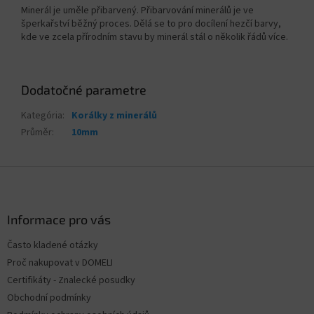
Minerál je uměle přibarvený. Přibarvování minerálů je ve
šperkařství běžný proces. Dělá se to pro docílení hezčí barvy,
kde ve zcela přírodním stavu by minerál stál o několik řádů více.
Dodatočné parametre
Kategória
:
Korálky z minerálů
Průměr
:
10mm
Z
á
p
ä
Informace pro vás
t
Často kladené otázky
i
Proč nakupovat v DOMELI
e
Certifikáty - Znalecké posudky
Obchodní podmínky