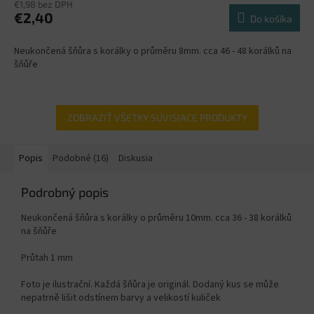
€1,98 bez DPH
€2,40
Do košíka
Neukončená šňůra s korálky o průměru 8mm. cca 46 - 48 korálků na
šňůře
ZOBRAZIŤ VŠETKY SÚVISIACE PRODUKTY
Popis
Podobné (16)
Diskusia
Podrobný popis
Neukončená šňůra s korálky o průměru 10mm. cca 36 - 38 korálků
na šňůře
Průtah 1 mm
Foto je ilustrační. Každá šňůra je originál. Dodaný kus se může
nepatrně lišit odstínem barvy a velikostí kuliček