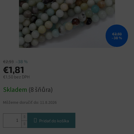
€2,93
–38 %
€2,93
–38 %
€1,81
€1,50 bez DPH
Jednotková
Skladem
(8 šňůra)
cena:
Môžeme doručiť do:
11.8.2026
Pridať do košíka