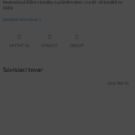
Neukončená šňůra s korálky o průměru 6mm. cca 60 - 63 korálků na
šňůře
Detailné informácie
OPÝTAŤ SA
STRÁŽIŤ
ZDIEĽAŤ
Súvisiaci tovar
Kód:
VND 01