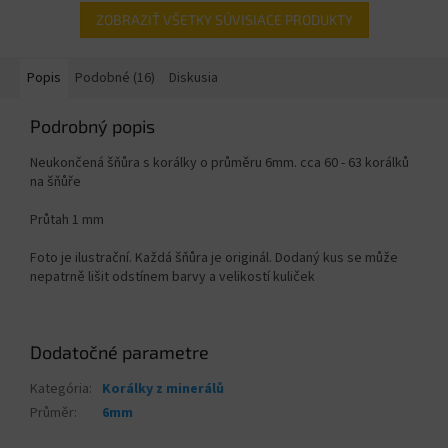
ZOBRAZIŤ VŠETKY SÚVISIACE PRODUKTY
Popis
Podobné (16)
Diskusia
Podrobný popis
Neukončená šňůra s korálky o průměru 6mm. cca 60 - 63 korálků
na šňůře
Průtah 1 mm
Foto je ilustrační. Každá šňůra je originál. Dodaný kus se může
nepatrně lišit odstínem barvy a velikostí kuliček
Dodatočné parametre
Kategória
:
Korálky z minerálů
Průměr
:
6mm