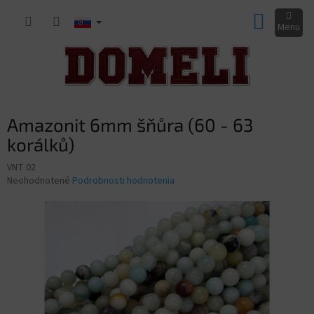
Prejsť
NÁKUP
na
obsah
KOŠÍK
Amazonit 6mm šňůra (60 - 63
korálků)
VNT 02
Priemerné
Neohodnotené
Podrobnosti hodnotenia
hodnotenie
produktu
je
0,0
z
5
hviezdičiek.