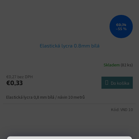
€0,74
–55 %
Elastická lycra 0.8mm bílá
Skladem
(82 ks)
€0,27 bez DPH
€0,33
Do košíka
Elastická lycra 0,8 mm bílá / návin 10 metrů
Kód:
VND 10