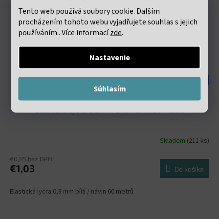
Tento web používá soubory cookie. Dalším
procházením tohoto webu vyjadřujete souhlas s jejich
používáním.. Více informací
zde
.
Nastavenie
€1,98
–47 %
Súhlasím
Elastická lycra 0.8mm bílá návin 60 metrů
Skladem
(211 ks)
€0,85 bez DPH
€1,03
Do košíka
Elastická lycra 0,8 mm bílá / návin 60 metrů