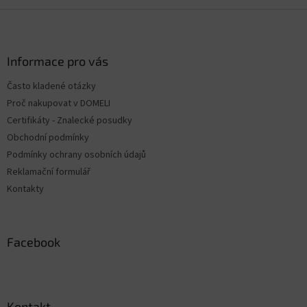
Z
á
p
ä
Informace pro vás
t
Často kladené otázky
i
Proč nakupovat v DOMELI
e
Certifikáty - Znalecké posudky
Obchodní podmínky
Podmínky ochrany osobních údajů
Reklamační formulář
Kontakty
Facebook
Kontakt