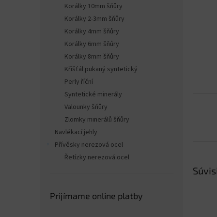
Korálky 10mm šňůry
Korálky 2-3mm šňůry
Korálky 4mm šňůry
Korálky 6mm šňůry
Korálky 8mm šňůry
Křišťál pukaný syntetický
Perly říční
Syntetické minerály
Valounky šňůry
Zlomky minerálů šňůry
Navlékací jehly
Přívěsky nerezová ocel
Řetízky nerezová ocel
Súvis
Prijímame online platby