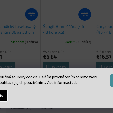
€8,28
€17,56
–55 %
–61 %
 indický fasetovaný
Šungit 8mm šňůra (46 -
Chryzop
šňůra 36 až 38 cm
48 korálků)
(46 - 48 
Skladem
(9 šňůra)
Skladem
(21 šňůra)
bez DPH
€5,65 bez DPH
€13,69 bez
1
€6,84
€16,57
o košíka
Do košíka
Do ko
oužívá soubory cookie. Dalším procházením tohoto webu
čená šňůra s korálky o
Neukončená šňůra s korálky o
Neukončená
ouhlas s jejich používáním.. Více informací
zde
.
u 10mm. cca 36 - 38
průměru 8mm. cca 46 - 48
průměru 8m
ů na šňůře
korálků na šňůře
korálků na
ie
s
Podobné (16)
Diskusia