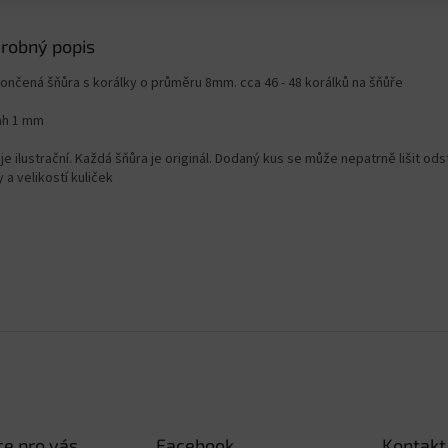
robný popis
ončená šňůra s korálky o průměru 8mm. cca 46 - 48 korálků na šňůře
ah 1 mm
je ilustrační. Každá šňůra je originál. Dodaný kus se může nepatrně lišit od
 a velikostí kuliček
e pro vás
Facebook
Kontakt