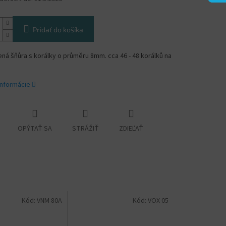
Pridať do košíka
á šňůra s korálky o průměru 8mm. cca 46 - 48 korálků na
informácie
OPÝTAŤ SA
STRÁŽIŤ
ZDIEĽAŤ
Kód:
VNM 80A
Kód:
VOX 05