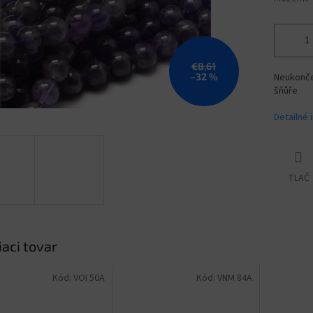
€8,61
–32 %
Neukončen
šňůře
Detailné 
TLAČ
iaci tovar
Kód:
VOI 50A
Kód:
VNM 84A