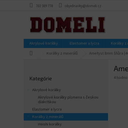
Prejsť
702 389 778
objednavky@domeli.cz
na
obsah
Akrylové korálky
Elastomer a lycra
Korálky z
Domov
Korálky z minerálů
Ametyst 8mm šňůra (46 
B
Ame
o
Preskočiť
č
Priemer
4 hodno
Kategórie
kategórie
n
hodnote
ý
produkt
Akrylové korálky
p
je
Akrylové korálky písmena s českou
3,8
a
diakritikou
z
n
Elastomer a lycra
5
e
hviezdič
Korálky z minerálů
l
Heishi korálky