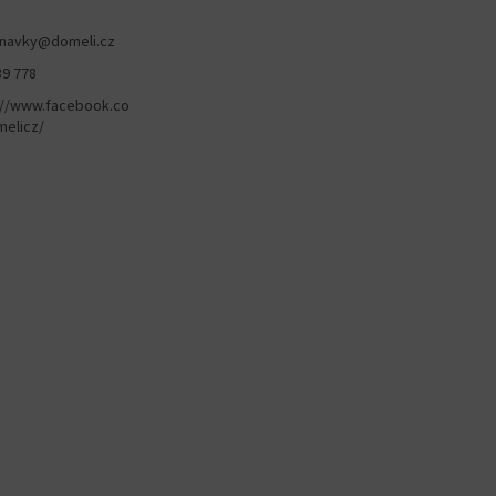
navky
@
domeli.cz
89 778
://www.facebook.co
elicz/