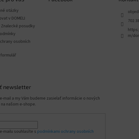
ené otázky
objed
ovat v DOMELI
702 3
 - Znalecké posudky
https
podmínky
m/dom
chrany osobních
 formulář
ť newsletter
 e-mail a my Vám budeme zasielať informácie o nových
 na našom e-shope.
e-mailu souhlasíte s
podmínkami ochrany osobních