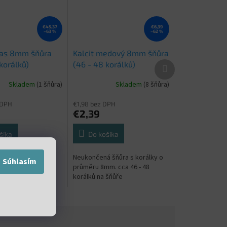
€45,37
€6,39
–63 %
–62 %
ras 8mm šňůra
Kalcit medový 8mm šňůra
Ďalší
korálků)
(46 - 48 korálků)
produkt
Skladem
(1 šňůra)
Skladem
(8 šňůra)
 DPH
€1,98 bez DPH
€2,39
šíka
Do košíka
 šňůra s korálky o
Neukončená šňůra s korálky o
Súhlasím
m. cca 46 - 48
průměru 8mm. cca 46 - 48
 šňůře
korálků na šňůře