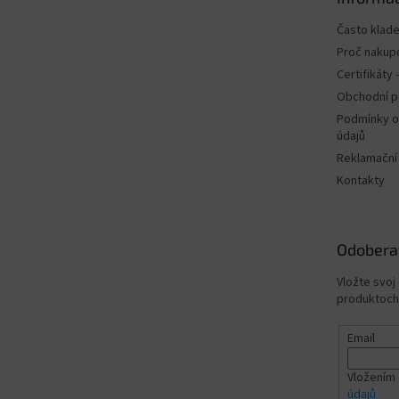
i
e
Často klad
Proč nakup
Certifikáty
Obchodní 
Podmínky o
údajů
Reklamační
Kontakty
Odobera
Vložte svoj
produktoch
Email
Vložením 
údajů