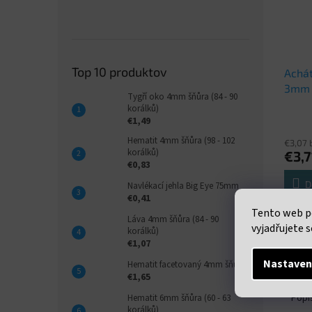
Top 10 produktov
Achát
3mm 
Tygří oko 4mm šňůra (84 - 90
korálků)
€1,49
Hematit 4mm šňůra (98 - 102
€3,07 
korálků)
€3,7
€0,83
D
Navlékací jehla Big Eye 75mm
€0,41
Tento web p
Neukon
Láva 4mm šňůra (84 - 90
vyjadřujete s
průměr
korálků)
korálk
€1,07
Nastaven
Hematit facetovaný 4mm šňůra
€1,65
Popi
Hematit 6mm šňůra (60 - 63
korálků)