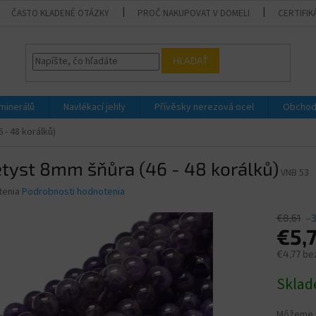
ČASTO KLADENÉ OTÁZKY
PROČ NAKUPOVAT V DOMELI
CERTIFIK
HĽADAŤ
 minerálů
Navlékací jehly
Přívěsky nerezová ocel
Obchod
- 48 korálků)
tyst 8mm šňůra (46 - 48 korálků)
VNB 53
né
tenia
Podrobnosti hodnotenia
nie
u
€8,61
–
€5,
€4,77 be
Jednotk
Skla
iek.
cena:
Môžeme d