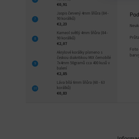
€0,91
Jaspis červený 4mm šňůra (84 -
Pod
90 korálků)
€2,23
Neuk
Karneol světlý 4mm šňůra (84 -
Průt
90 korálků)
€2,07
Foto 
Akrylové korálky písmeno s
barvy
českou diakritikou MIX černobílé
7x4mm 50gramů cca 400 kusů v
balení
€2,85
Láva bílá 6mm šňůra (60 - 63
korálků)
€0,83
Z
á
p
ä
t
Informac