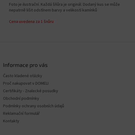
Foto je ilustrační. Každá šňůra je originál. Dodaný kus se může
nepatrně lišit odstínem barvy a velikostí kamínků
Cena uvedena za 1 šnůru
Z
á
p
ä
Informace pro vás
t
Často kladené otázky
i
Proč nakupovat v DOMELI
e
Certifikáty - Znalecké posudky
Obchodní podmínky
Podmínky ochrany osobních údajů
Reklamační formulář
Kontakty