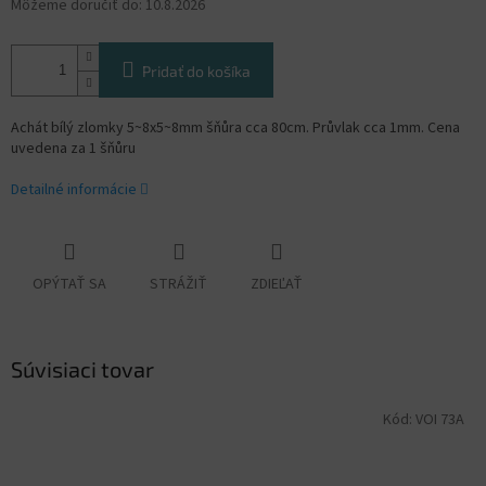
Môžeme doručiť do:
10.8.2026
Pridať do košíka
Achát bílý zlomky 5~8x5~8mm šňůra cca 80cm. Průvlak cca 1mm. Cena
uvedena za 1 šňůru
Detailné informácie
OPÝTAŤ SA
STRÁŽIŤ
ZDIEĽAŤ
Súvisiaci tovar
Kód:
VOI 73A