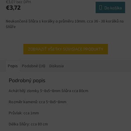
€3,07 bez DPH
€3,72
Do košíka
Neukončená šňůra s korálky o průměru 10mm. cca 36 - 38 korálků na
šňůře
ZOBRAZIŤ VŠETKY SÚVISIACE PRODUKTY
Popis
Podobné (16)
Diskusia
Podrobný popis
Achát bílý zlomky 5~8x5~8mm šňůra cca 80cm
Rozměr kamenů: cca 5~8x5~8mm
Průvlak: cca 1mm
Délka šňůry: cca 80 cm