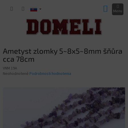
Prejsť
NÁKUP
na
obsah
KOŠÍK
Ametyst zlomky 5~8x5~8mm šňůra
cca 78cm
VNM 19A
Priemerné
Neohodnotené
Podrobnosti hodnotenia
hodnotenie
produktu
je
0,0
z
5
hviezdičiek.