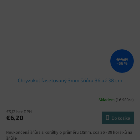
€14,21
–56 %
Chryzokol fasetovaný 3mm šňůra 36 až 38 cm
Skladem
(16 šňůra)
€5,12 bez DPH
€6,20
Do košíka
Neukončená šňůra s korálky o průměru 10mm. cca 36 - 38 korálků na
šňůře