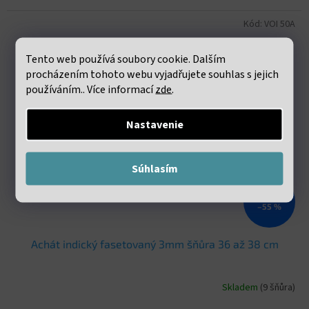
Kód:
VOI 50A
Tento web používá soubory cookie. Dalším
procházením tohoto webu vyjadřujete souhlas s jejich
používáním.. Více informací
zde
.
Nastavenie
Súhlasím
€8,30
–55 %
Achát indický fasetovaný 3mm šňůra 36 až 38 cm
Skladem
(9 šňůra)