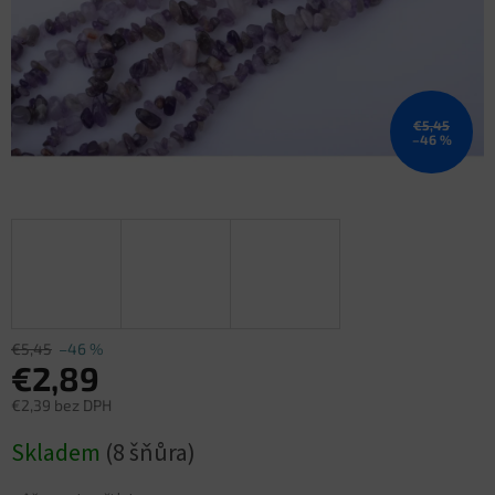
€5,45
–46 %
€5,45
–46 %
€2,89
€2,39 bez DPH
Jednotková
Skladem
(8 šňůra)
cena: