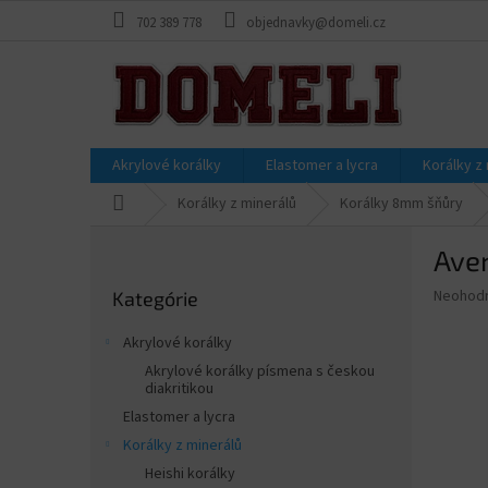
Prejsť
702 389 778
objednavky@domeli.cz
na
obsah
Akrylové korálky
Elastomer a lycra
Korálky z
Domov
Korálky z minerálů
Korálky 8mm šňůry
B
Aven
o
Preskočiť
č
Priemer
Neohod
Kategórie
kategórie
n
hodnote
ý
produkt
Akrylové korálky
p
je
Akrylové korálky písmena s českou
0,0
a
diakritikou
z
n
Elastomer a lycra
5
e
hviezdič
Korálky z minerálů
l
Heishi korálky