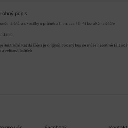
robný popis
ončená šňůra s korálky o průměru 8mm. cca 46 - 48 korálků na šňůře
ah 1 mm
je ilustrační. Každá šňůra je originál. Dodaný kus se může nepatrně lišit od
 a velikostí kuliček
e pro vás
Facebook
Kontakt