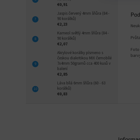
€0,91
Jaspis červený 4mm šňůra (84 -
Pod
90 korálků)
€2,23
Neuk
Karneol světlý 4mm šňůra (84 -
Průt
90 korálků)
€2,07
Foto 
Akrylové korálky písmeno s
barvy
českou diakritikou MIX černobílé
7x4mm 50gramů cca 400 kusů v
balení
€2,85
Láva bílá 6mm šňůra (60 - 63
korálků)
€0,83
Z
á
p
ä
t
Informac