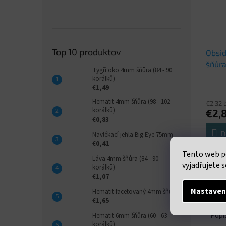
Top 10 produktov
Obsi
šňůra
Tygří oko 4mm šňůra (84 - 90
korálků)
€1,49
Hematit 4mm šňůra (98 - 102
€2,32 
korálků)
€2,
€0,83
D
Navlékací jehla Big Eye 75mm
€0,41
Tento web p
Neukon
Láva 4mm šňůra (84 - 90
vyjadřujete s
průměr
korálků)
korálk
€1,07
Nastaven
Hematit facetovaný 4mm šňůra
€1,65
Popi
Hematit 6mm šňůra (60 - 63
korálků)