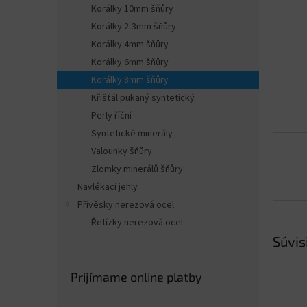
Korálky 10mm šňůry
Korálky 2-3mm šňůry
Korálky 4mm šňůry
Korálky 6mm šňůry
Korálky 8mm šňůry
Křišťál pukaný syntetický
Perly říční
Syntetické minerály
Valounky šňůry
Zlomky minerálů šňůry
Navlékací jehly
Přívěsky nerezová ocel
Řetízky nerezová ocel
Súvis
Prijímame online platby