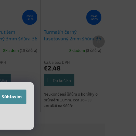
€5,16
€5,41
–51 %
–54 %
 rutilem
Turmalín černý
Ďalší
ný 3mm šňůra 36
fasetovaný 2mm šňůra 36
produkt
až 38 cm
Skladem
(19 šňůra)
Skladem
(8 šňůra)
DPH
€2,05 bez DPH
€2,48
šíka
Do košíka
 šňůra s korálky o
Neukončená šňůra s korálky o
Súhlasím
mm. cca 36 - 38
průměru 10mm. cca 36 - 38
 šňůře
korálků na šňůře