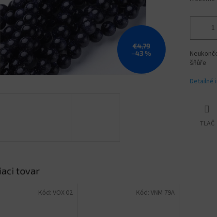
€4,79
–43 %
Neukončen
šňůře
Detailné 
TLAČ
iaci tovar
Kód:
VOX 02
Kód:
VNM 79A