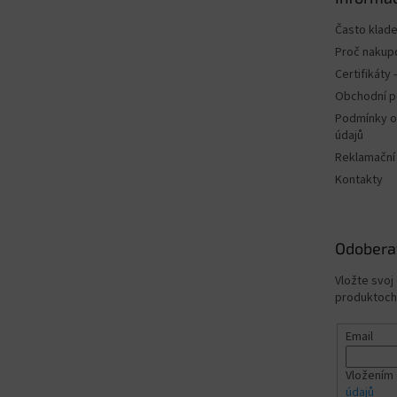
i
e
Často klad
Proč nakup
Certifikáty
Obchodní 
Podmínky o
údajů
Reklamační
Kontakty
Odobera
Vložte svoj
produktoch
Email
Vložením 
údajů