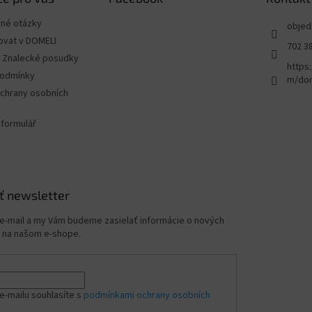
ené otázky
objed
ovat v DOMELI
702 3
 - Znalecké posudky
https
podmínky
m/dom
chrany osobních
 formulář
ť newsletter
 e-mail a my Vám budeme zasielať informácie o nových
 na našom e-shope.
e-mailu souhlasíte s
podmínkami ochrany osobních