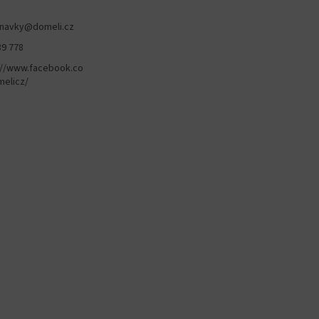
navky
@
domeli.cz
89 778
://www.facebook.co
elicz/