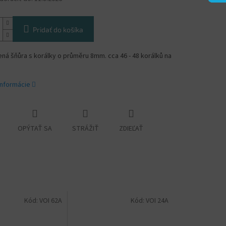
Pridať do košíka
á šňůra s korálky o průměru 8mm. cca 46 - 48 korálků na
informácie
OPÝTAŤ SA
STRÁŽIŤ
ZDIEĽAŤ
Kód:
VOI 62A
Kód:
VOI 24A