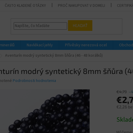
ČASTO KLADENÉ OTÁZKY
PROČ NAKUPOVAT V DOMELI
CERTIFIK
HĽADAŤ
 minerálů
Navlékací jehly
Přívěsky nerezová ocel
Obchod
Aventurín modrý syntetický 8mm šňůra (46 - 48 korálků)
turín modrý syntetický 8mm šňůra (46
né
notené
Podrobnosti hodnotenia
nie
u
€4,79
–
€2,
€2,26 be
Jednotk
Skla
iek.
cena:
Môžeme d