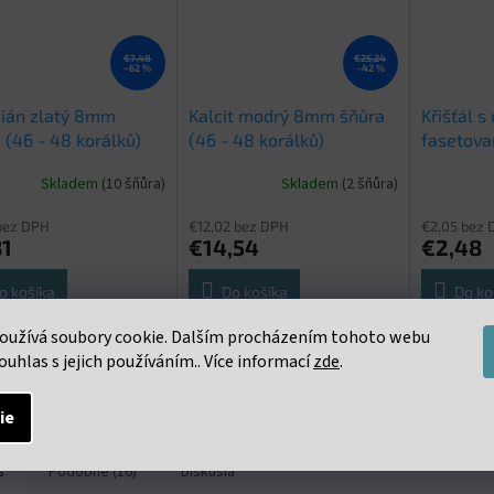
€7,48
€25,24
–62 %
–42 %
dián zlatý 8mm
Kalcit modrý 8mm šňůra
Křišťál s
 (46 - 48 korálků)
(46 - 48 korálků)
fasetova
až 38 cm
Skladem
(10 šňůra)
Skladem
(2 šňůra)
bez DPH
€12,02 bez DPH
€2,05 bez 
81
€14,54
€2,48
o košíka
Do košíka
Do ko
oužívá soubory cookie. Dalším procházením tohoto webu
čená šňůra s korálky o
Neukončená šňůra s korálky o
Neukončená
ouhlas s jejich používáním.. Více informací
zde
.
u 8mm. cca 46 - 48
průměru 8mm. cca 46 - 48
průměru 10
ů na šňůře
korálků na šňůře
korálků na
ie
s
Podobné (16)
Diskusia