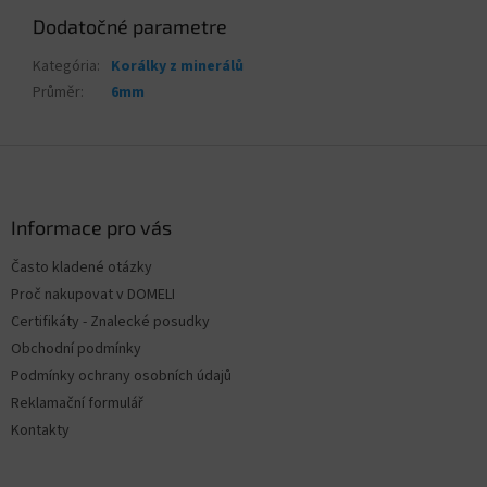
Dodatočné parametre
Kategória
:
Korálky z minerálů
Průměr
:
6mm
Z
á
p
ä
Informace pro vás
t
Často kladené otázky
i
Proč nakupovat v DOMELI
e
Certifikáty - Znalecké posudky
Obchodní podmínky
Podmínky ochrany osobních údajů
Reklamační formulář
Kontakty