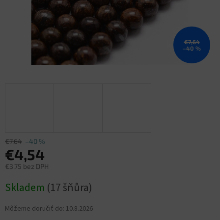
€7,64
–40 %
€7,64
–40 %
€4,54
€3,75 bez DPH
Jednotková
Skladem
(17 šňůra)
cena:
Môžeme doručiť do:
10.8.2026