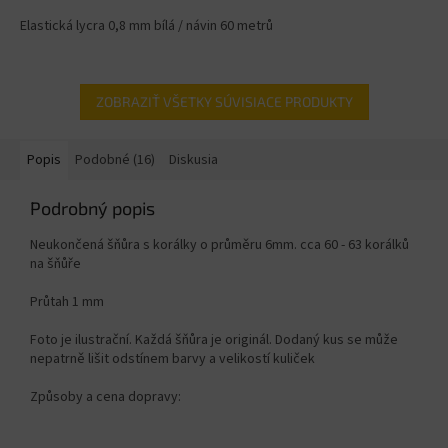
Elastická lycra 0,8 mm bílá / návin 60 metrů
ZOBRAZIŤ VŠETKY SÚVISIACE PRODUKTY
Popis
Podobné (16)
Diskusia
Podrobný popis
Neukončená šňůra s korálky o průměru 6mm. cca 60 - 63 korálků
na šňůře
Průtah 1 mm
Foto je ilustrační. Každá šňůra je originál. Dodaný kus se může
nepatrně lišit odstínem barvy a velikostí kuliček
Způsoby a cena dopravy: