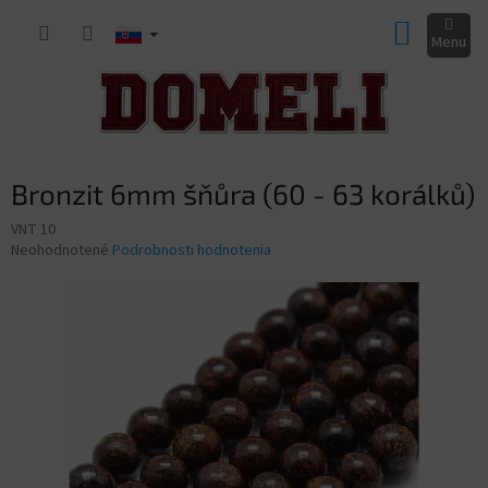
Prejsť
NÁKUP
na
obsah
KOŠÍK
Bronzit 6mm šňůra (60 - 63 korálků)
VNT 10
Priemerné
Neohodnotené
Podrobnosti hodnotenia
hodnotenie
produktu
je
0,0
z
5
hviezdičiek.