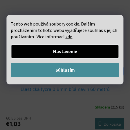
Tento web používá soubory cookie. Dalším
procházením tohoto webu vyjadřujete souhlas s jejich
používáním.. Více informací
zde
.
Nastavenie
Súhlasím
€1,98
–47 %
Elastická lycra 0.8mm bílá návin 60 metrů
Skladem
(215 ks)
€0,85 bez DPH
€1,03
Do košíka