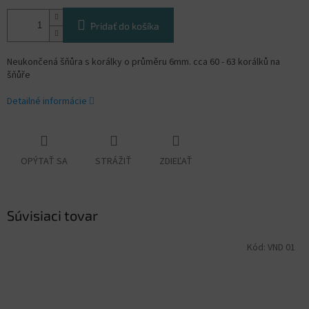
Pridať do košíka
Neukončená šňůra s korálky o průměru 6mm. cca 60 - 63 korálků na
šňůře
Detailné informácie
OPÝTAŤ SA
STRÁŽIŤ
ZDIEĽAŤ
Súvisiaci tovar
Kód:
VND 01