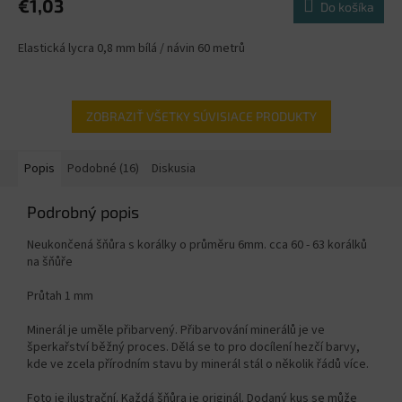
€1,03
Do košíka
Elastická lycra 0,8 mm bílá / návin 60 metrů
ZOBRAZIŤ VŠETKY SÚVISIACE PRODUKTY
Popis
Podobné (16)
Diskusia
Podrobný popis
Neukončená šňůra s korálky o průměru 6mm. cca 60 - 63 korálků
na šňůře
Průtah 1 mm
Minerál je uměle přibarvený. Přibarvování minerálů je ve
šperkařství běžný proces. Dělá se to pro docílení hezčí barvy,
kde ve zcela přírodním stavu by minerál stál o několik řádů více.
Foto je ilustrační. Každá šňůra je originál. Dodaný kus se může