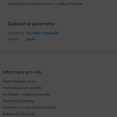
nepatrně lišit odstínem barvy a velikostí kuliček
Dodatočné parametre
Kategória
:
Korálky z minerálů
Průměr
:
6mm
Z
á
p
ä
Informace pro vás
t
Často kladené otázky
i
Proč nakupovat v DOMELI
e
Certifikáty - Znalecké posudky
Obchodní podmínky
Podmínky ochrany osobních údajů
Reklamační formulář