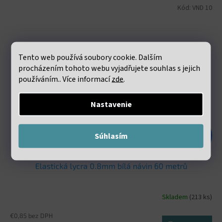
Kód:
VND 10
Tento web používá soubory cookie. Dalším
procházením tohoto webu vyjadřujete souhlas s jejich
používáním.. Více informací
zde
.
Nastavenie
€1,98
Súhlasím
–47 %
Elastická lycra 0.8mm bílá návin 60 metrů
Skladem
(213 ks)
€0,85 bez DPH