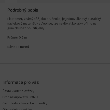
Podrobný popis
Elastomer, známý též jako pruženka, je jednovláknový elastický
návlekový materiál. Netřepí se, lze navlékat korálky přímo na
gumičku bez použití jehly.
Průměr 0,5 mm
Návin 18 metrů
Z
á
p
ä
Informace pro vás
t
Často kladené otázky
i
Proč nakupovat v DOMELI
e
Certifikáty - Znalecké posudky
Obchodní podmínky