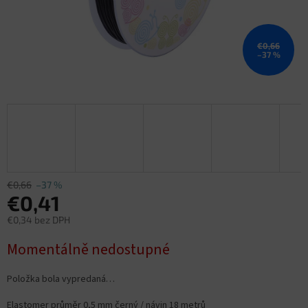
€0,66
–37 %
€0,66
–37 %
€0,41
€0,34 bez DPH
Jednotková
Momentálně nedostupné
cena:
Položka bola vypredaná…
Elastomer průměr 0,5 mm černý / návin 18 metrů