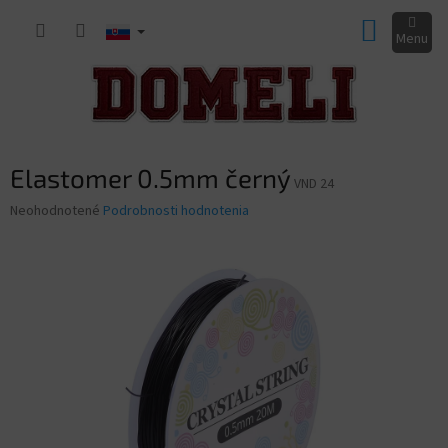
Prejsť
NÁKUP
na
obsah
KOŠÍK
Elastomer 0.5mm černý
VND 24
Priemerné
Neohodnotené
Podrobnosti hodnotenia
hodnotenie
produktu
je
0,0
z
5
hviezdičiek.