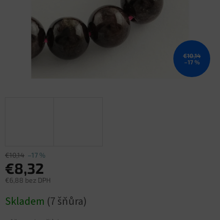
€10,14
–17 %
€10,14
–17 %
€8,32
€6,88 bez DPH
Jednotková
Skladem
(7 šňůra)
cena: