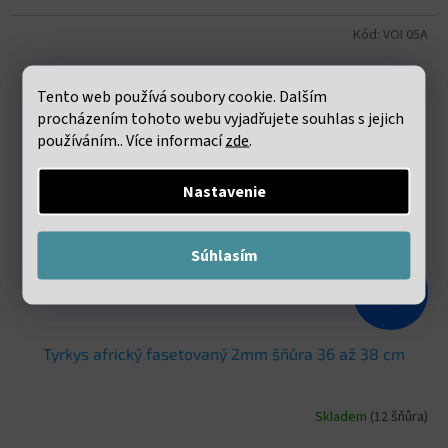
Kód:
VOI 05A
Tento web používá soubory cookie. Dalším
procházením tohoto webu vyjadřujete souhlas s jejich
používáním.. Více informací
zde
.
Nastavenie
Súhlasím
€6,22
–53 %
Tyrkys africký fasetovaný 2mm šňůra 36 až 38 cm
Skladem
(12 šňůra)