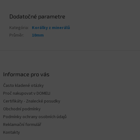
Dodatočné parametre
Kategória
:
Korálky z minerálů
Průměr
:
10mm
Z
á
p
ä
Informace pro vás
t
Často kladené otázky
i
Proč nakupovat v DOMELI
e
Certifikáty - Znalecké posudky
Obchodní podmínky
Podmínky ochrany osobních údajů
Reklamační formulář
Kontakty