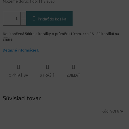
Môžeme doručiť do:
11.8.2026
Pridať do košíka
Neukončená šňůra s korálky o průměru 10mm. cca 36 - 38 korálků na
šňůře
Detailné informácie
OPÝTAŤ SA
STRÁŽIŤ
ZDIEĽAŤ
Súvisiaci tovar
Kód:
VOI 67A