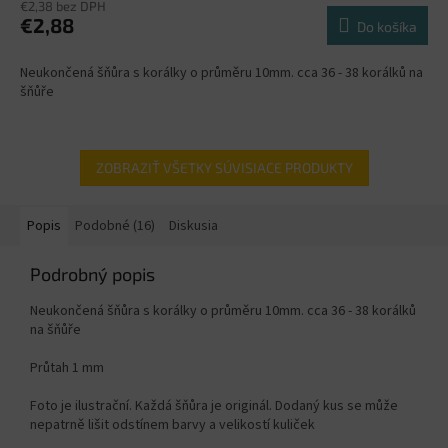
€2,38 bez DPH
€2,88
Do košíka
Neukončená šňůra s korálky o průměru 10mm. cca 36 - 38 korálků na
šňůře
ZOBRAZIŤ VŠETKY SÚVISIACE PRODUKTY
Popis
Podobné (16)
Diskusia
Podrobný popis
Neukončená šňůra s korálky o průměru 10mm. cca 36 - 38 korálků
na šňůře
Průtah 1 mm
Foto je ilustrační. Každá šňůra je originál. Dodaný kus se může
nepatrně lišit odstínem barvy a velikostí kuliček