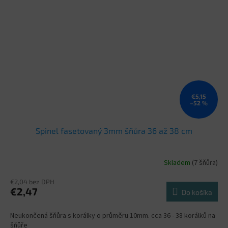
€5,15
–52 %
Spinel fasetovaný 3mm šňůra 36 až 38 cm
Skladem
(7 šňůra)
€2,04 bez DPH
€2,47
Do košíka
Neukončená šňůra s korálky o průměru 10mm. cca 36 - 38 korálků na
šňůře