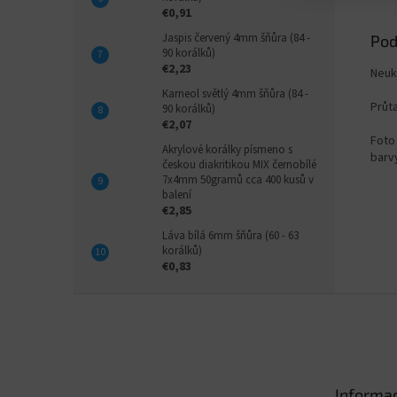
€0,91
Jaspis červený 4mm šňůra (84 -
Pod
90 korálků)
€2,23
Neuk
Karneol světlý 4mm šňůra (84 -
Průt
90 korálků)
€2,07
Foto 
Akrylové korálky písmeno s
barvy
českou diakritikou MIX černobílé
7x4mm 50gramů cca 400 kusů v
balení
€2,85
Láva bílá 6mm šňůra (60 - 63
korálků)
€0,83
Z
á
p
ä
t
Informac