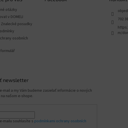
ené otázky
objed
ovat v DOMELI
702 3
 - Znalecké posudky
https
podmínky
m/dom
chrany osobních
 formulář
ť newsletter
 e-mail a my Vám budeme zasielať informácie o nových
 na našom e-shope.
e-mailu souhlasíte s
podmínkami ochrany osobních