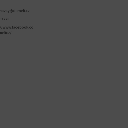
navky
@
domeli.cz
89 778
://www.facebook.co
elicz/