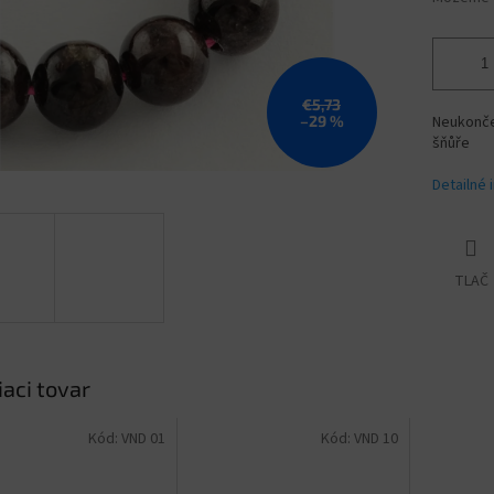
€5,73
–29 %
Neukončen
šňůře
Detailné 
TLAČ
iaci tovar
Kód:
VND 01
Kód:
VND 10