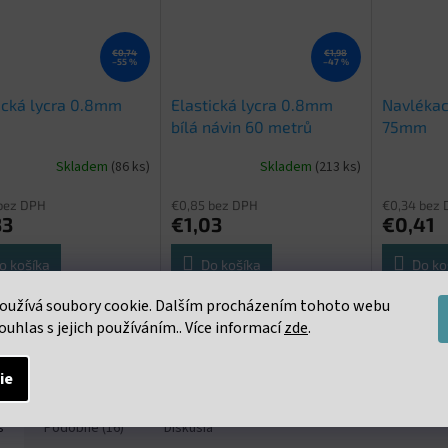
€0,74
€1,98
–55 %
–47 %
ická lycra 0.8mm
Elastická lycra 0.8mm
Navlékací
bílá návin 60 metrů
75mm
Skladem
(86 ks)
Skladem
(213 ks)
bez DPH
€0,85 bez DPH
€0,34 bez
33
€1,03
€0,41
o košíka
Do košíka
Do ko
oužívá soubory cookie. Dalším procházením tohoto webu
ká lycra 0,8 mm bílá /
Elastická lycra 0,8 mm bílá /
Navlékací 
ouhlas s jejich používáním.. Více informací
zde
.
10 metrů
návin 60 metrů
ie
s
Podobné (16)
Diskusia