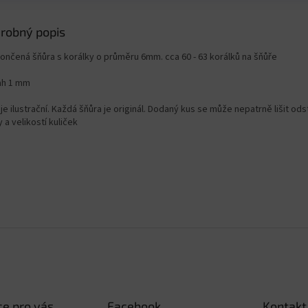
robný popis
ončená šňůra s korálky o průměru 6mm. cca 60 - 63 korálků na šňůře
ah 1 mm
je ilustrační. Každá šňůra je originál. Dodaný kus se může nepatrně lišit od
 a velikostí kuliček
e pro vás
Facebook
Kontakt