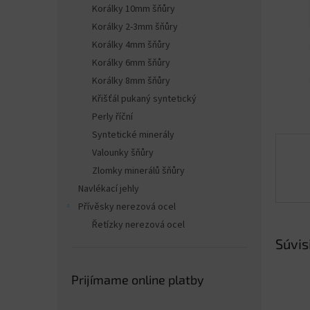
Korálky 10mm šňůry
Korálky 2-3mm šňůry
Korálky 4mm šňůry
Korálky 6mm šňůry
Korálky 8mm šňůry
Křišťál pukaný syntetický
Perly říční
Syntetické minerály
Valounky šňůry
Zlomky minerálů šňůry
Navlékací jehly
Přívěsky nerezová ocel
Řetízky nerezová ocel
Súvis
Prijímame online platby