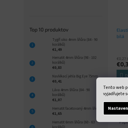
Top 10 produktov
Elast
bílá
Tygří oko 4mm šňůra (84 - 90
korálků)
€1,49
Hematit 4mm šňůra (98 - 102
€0,27 
korálků)
€0,
€0,83
D
Navlékací jehla Big Eye 75mm
€0,41
Tento web p
Elastic
Láva 4mm šňůra (84 - 90
vyjadřujete s
návin 
korálků)
€1,07
Nastaven
Hematit facetovaný 4mm šňůra
€1,65
Popi
Hematit 6mm šňůra (60 - 63
korálků)