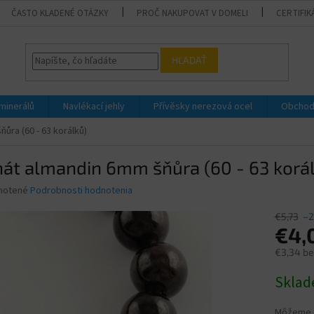
ČASTO KLADENÉ OTÁZKY
PROČ NAKUPOVAT V DOMELI
CERTIFIK
HĽADAŤ
 minerálů
Navlékací jehly
Přívěsky nerezová ocel
Obchod
ůra (60 - 63 korálků)
át almandin 6mm šňůra (60 - 63 korá
né
notené
Podrobnosti hodnotenia
nie
u
€5,73
–2
€4,
€3,34 b
Jednotk
Skla
iek.
cena:
Môžeme d