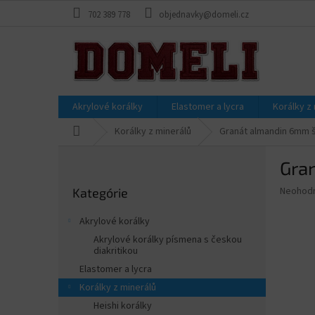
Prejsť
702 389 778
objednavky@domeli.cz
na
obsah
Akrylové korálky
Elastomer a lycra
Korálky z
Domov
Korálky z minerálů
Granát almandin 6mm šň
B
Gran
o
Preskočiť
č
Priemer
Neohod
Kategórie
kategórie
n
hodnote
ý
produkt
Akrylové korálky
p
je
Akrylové korálky písmena s českou
0,0
a
diakritikou
z
n
Elastomer a lycra
5
e
hviezdič
Korálky z minerálů
l
Heishi korálky