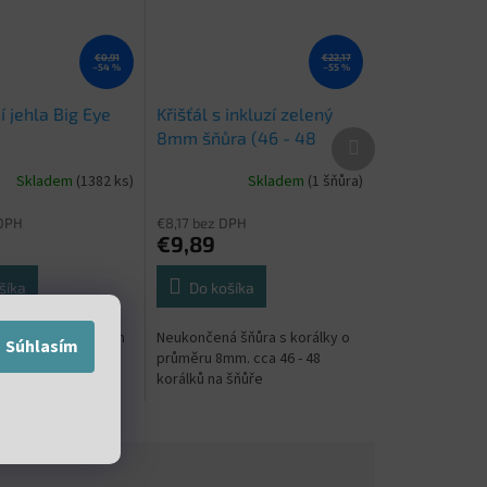
€0,91
€22,17
–54 %
–55 %
 jehla Big Eye
Křišťál s inkluzí zelený
Ďalší
8mm šňůra (46 - 48
produkt
korálků)
Skladem
(1382 ks)
Skladem
(1 šňůra)
 DPH
€8,17 bez DPH
€9,89
šíka
Do košíka
jehla s velkým okem
Neukončená šňůra s korálky o
Súhlasím
průměru 8mm. cca 46 - 48
korálků na šňůře