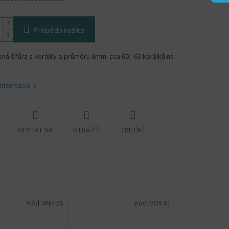
Pridať do košíka
á šňůra s korálky o průměru 6mm. cca 60 - 63 korálků na
informácie
OPÝTAŤ SA
STRÁŽIŤ
ZDIEĽAŤ
Kód:
VND 26
Kód:
VOX 01