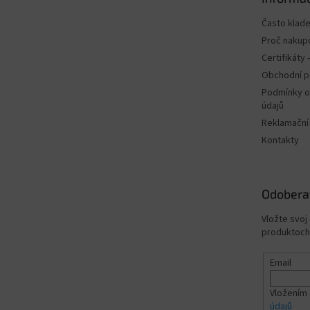
i
e
Často klad
Proč nakup
Certifikáty
Obchodní 
Podmínky o
údajů
Reklamační
Kontakty
Odobera
Vložte svoj
produktoch
Email
Vložením 
údajů