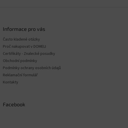
Z
á
p
ä
Informace pro vás
t
Často kladené otázky
i
Proč nakupovat v DOMELI
e
Certifikáty - Znalecké posudky
Obchodní podmínky
Podmínky ochrany osobních údajů
Reklamační formulář
Kontakty
Facebook