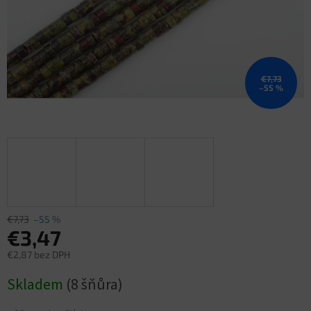
€7,73
–55 %
€7,73
–55 %
€3,47
€2,87 bez DPH
Jednotková
Skladem
(8 šňůra)
cena: