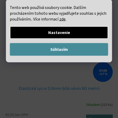
Kód:
VND 10
Tento web používá soubory cookie. Dalším
procházením tohoto webu vyjadřujete souhlas s jejich
používáním.. Více informací
zde
.
Nastavenie
Súhlasím
€1,98
–47 %
Elastická lycra 0.8mm bílá návin 60 metrů
Skladem
(215 ks)
€0,85 bez DPH