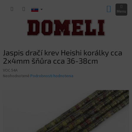
Prejsť
NÁKUP
na
obsah
KOŠÍK
Jaspis dračí krev Heishi korálky cca
2x4mm šňůra cca 36-38cm
VOC 54A
Priemerné
Neohodnotené
Podrobnosti hodnotenia
hodnotenie
produktu
je
0,0
z
5
hviezdičiek.