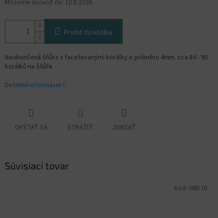
Môžeme doručiť do:
10.8.2026
Pridať do košíka
Neukončená šňůra s facetovanými korálky o průměru 4mm. cca 84 - 90
korálků na šňůře
Detailné informácie
OPÝTAŤ SA
STRÁŽIŤ
ZDIEĽAŤ
Súvisiaci tovar
Kód:
VND 01