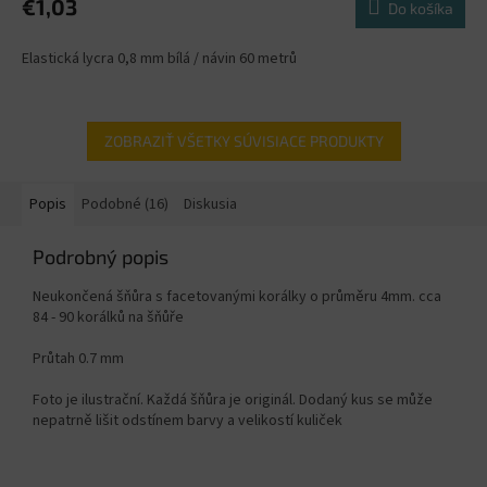
€1,03
Do košíka
Elastická lycra 0,8 mm bílá / návin 60 metrů
ZOBRAZIŤ VŠETKY SÚVISIACE PRODUKTY
Popis
Podobné (16)
Diskusia
Podrobný popis
Neukončená šňůra s facetovanými korálky o průměru 4mm. cca
84 - 90 korálků na šňůře
Průtah 0.7 mm
Foto je ilustrační. Každá šňůra je originál. Dodaný kus se může
nepatrně lišit odstínem barvy a velikostí kuliček