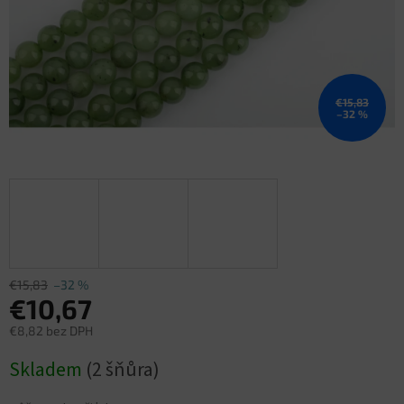
€15,83
–32 %
€15,83
–32 %
€10,67
€8,82 bez DPH
Jednotková
Skladem
(2 šňůra)
cena: