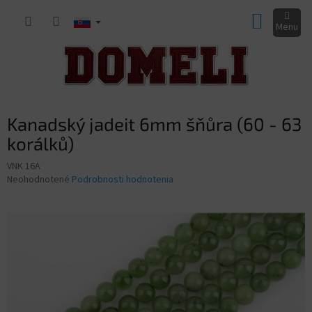
Prejsť
NÁKUP
na
obsah
KOŠÍK
Kanadský jadeit 6mm šňůra (60 - 63
korálků)
VNK 16A
Priemerné
Neohodnotené
Podrobnosti hodnotenia
hodnotenie
produktu
je
0,0
z
5
hviezdičiek.