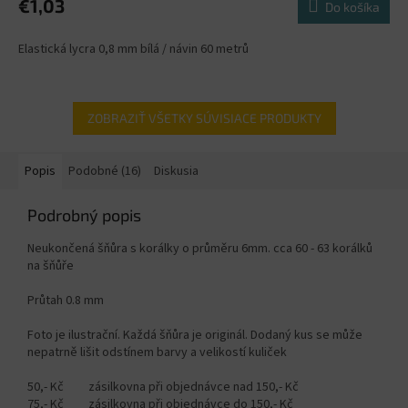
€1,03
Do košíka
Elastická lycra 0,8 mm bílá / návin 60 metrů
ZOBRAZIŤ VŠETKY SÚVISIACE PRODUKTY
Popis
Podobné (16)
Diskusia
Podrobný popis
Neukončená šňůra s korálky o průměru 6mm. cca 60 - 63 korálků
na šňůře
Průtah 0.8 mm
Foto je ilustrační. Každá šňůra je originál. Dodaný kus se může
nepatrně lišit odstínem barvy a velikostí kuliček
50,- Kč zásilkovna při objednávce nad 150,- Kč
75,- Kč zásilkovna při objednávce do 150,- Kč