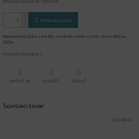
Môžeme doručiť do:
10.8.2026
Pridať do košíka
Neukončená šňůra s korálky o průměru 6mm. cca 60 - 63 korálků na
šňůře
Detailné informácie
OPÝTAŤ SA
STRÁŽIŤ
ZDIEĽAŤ
Súvisiaci tovar
Kód:
VND 01