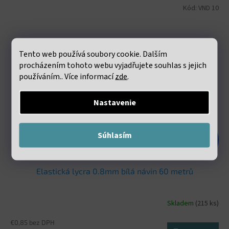
Kód:
VND 10
Tento web používá soubory cookie. Dalším
procházením tohoto webu vyjadřujete souhlas s jejich
používáním.. Více informací
zde
.
Nastavenie
Súhlasím
€1,98
–47 %
Elastická lycra 0.8mm bílá návin 60 metrů
Skladem
(215 ks)
€0,85 bez DPH