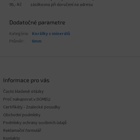
95,- Kč zásilkovna při doručení na adresu
Dodatočné parametre
Kategória
:
Korálky z minerálů
Průměr
:
6mm
Z
á
p
ä
Informace pro vás
t
Často kladené otázky
i
Proč nakupovat v DOMELI
e
Certifikáty - Znalecké posudky
Obchodní podmínky
Podmínky ochrany osobních údajů
Reklamační formulář
Kontakty