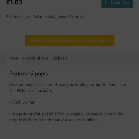
€1,03
Do košíka
Elastická lycra 0,8 mm bílá / návin 60 metrů
ZOBRAZIŤ VŠETKY SÚVISIACE PRODUKTY
Popis
Podobné (16)
Diskusia
Podrobný popis
Neukončená šňůra s facetovanými korálky o průměru 4mm. cca
84 - 90 korálků na šňůře
Průtah 0.7 mm
Foto je ilustrační. Každá šňůra je originál. Dodaný kus se může
nepatrně lišit odstínem barvy a velikostí kuliček