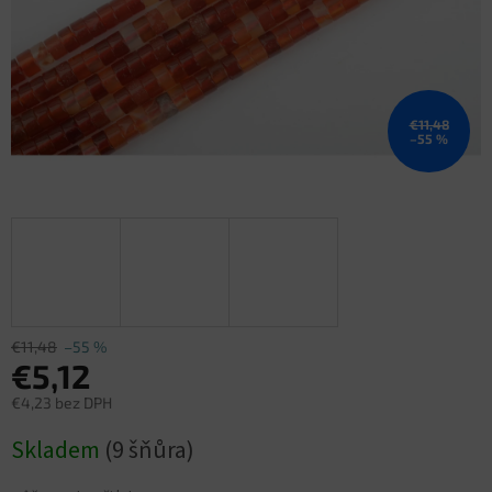
€11,48
–55 %
€11,48
–55 %
€5,12
€4,23 bez DPH
Jednotková
Skladem
(9 šňůra)
cena: