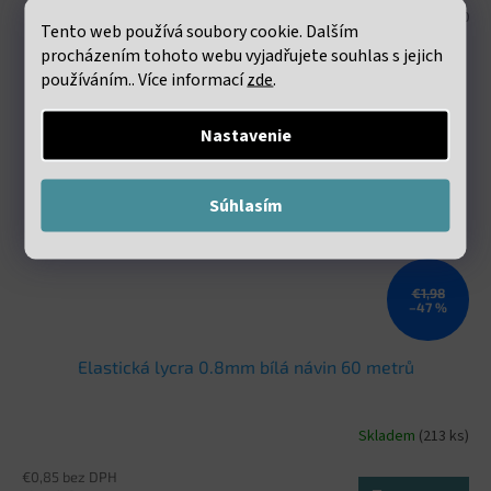
Kód:
VND 10
Tento web používá soubory cookie. Dalším
procházením tohoto webu vyjadřujete souhlas s jejich
používáním.. Více informací
zde
.
Nastavenie
Súhlasím
€1,98
–47 %
Elastická lycra 0.8mm bílá návin 60 metrů
Skladem
(213 ks)
€0,85 bez DPH