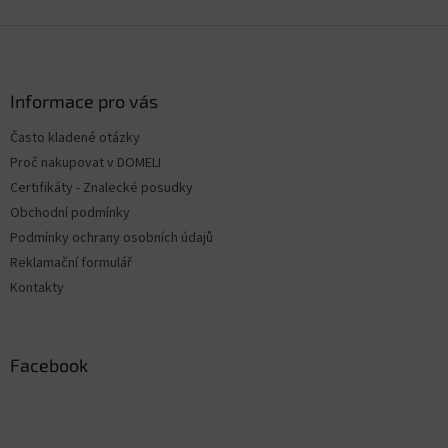
Z
á
p
ä
Informace pro vás
t
Často kladené otázky
i
Proč nakupovat v DOMELI
e
Certifikáty - Znalecké posudky
Obchodní podmínky
Podmínky ochrany osobních údajů
Reklamační formulář
Kontakty
Facebook