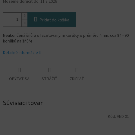
Môžeme doručiť do:
11.8.2026
Pridať do košíka
Neukončená šňůra s facetovanými korálky o průměru 4mm. cca 84 - 90
korálků na šňůře
Detailné informácie
OPÝTAŤ SA
STRÁŽIŤ
ZDIEĽAŤ
Súvisiaci tovar
Kód:
VND 01