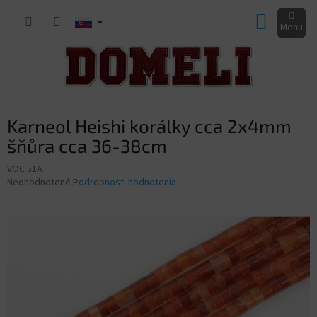
Prejsť
NÁKUP
na
obsah
KOŠÍK
Karneol Heishi korálky cca 2x4mm
šňůra cca 36-38cm
VOC 51A
Priemerné
Neohodnotené
Podrobnosti hodnotenia
hodnotenie
produktu
je
0,0
z
5
hviezdičiek.