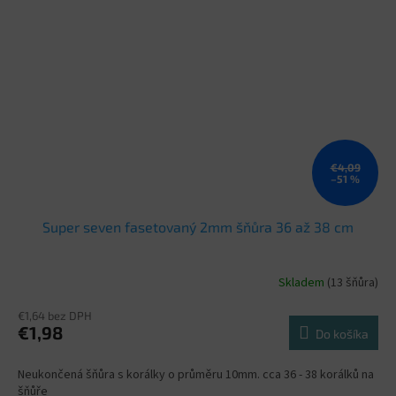
€4,09
–51 %
Super seven fasetovaný 2mm šňůra 36 až 38 cm
Skladem
(13 šňůra)
€1,64 bez DPH
€1,98
Do košíka
Neukončená šňůra s korálky o průměru 10mm. cca 36 - 38 korálků na
šňůře