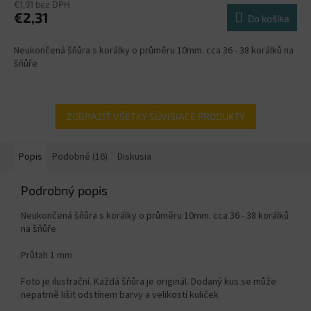
€1,91 bez DPH
€2,31
Do košíka
Neukončená šňůra s korálky o průměru 10mm. cca 36 - 38 korálků na
šňůře
ZOBRAZIŤ VŠETKY SÚVISIACE PRODUKTY
Popis
Podobné (16)
Diskusia
Podrobný popis
Neukončená šňůra s korálky o průměru 10mm. cca 36 - 38 korálků
na šňůře
Průtah 1 mm
Foto je ilustrační. Každá šňůra je originál. Dodaný kus se může
nepatrně lišit odstínem barvy a velikostí kuliček