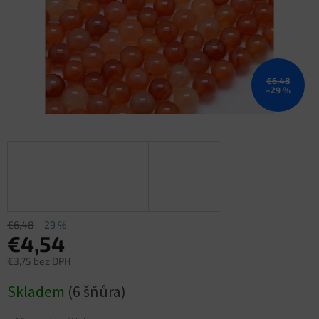
€6,48
–29 %
€6,48
–29 %
€4,54
€3,75 bez DPH
Jednotková
Skladem
(6 šňůra)
cena: