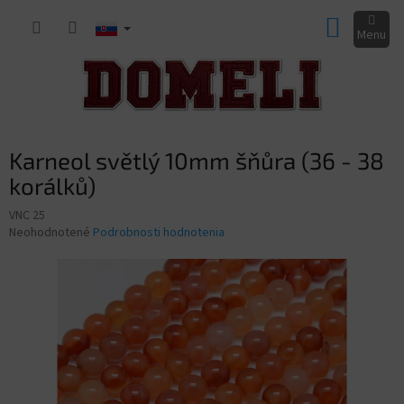
Prejsť
NÁKUP
na
obsah
KOŠÍK
Karneol světlý 10mm šňůra (36 - 38
korálků)
VNC 25
Priemerné
Neohodnotené
Podrobnosti hodnotenia
hodnotenie
produktu
je
0,0
z
5
hviezdičiek.