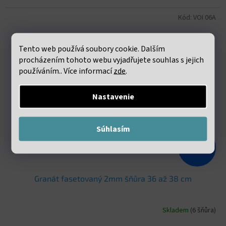
Kód:
VOI 06A
Tento web používá soubory cookie. Dalším
procházením tohoto webu vyjadřujete souhlas s jejich
používáním.. Více informací
zde
.
Nastavenie
Súhlasím
€5,04
–54 %
Granát fasetovaný 2mm šňůra 36 až 38 cm
Skladem
(6 šňůra)