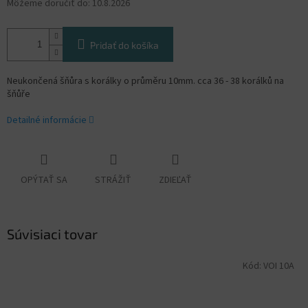
Môžeme doručiť do:
10.8.2026
Pridať do košíka
Neukončená šňůra s korálky o průměru 10mm. cca 36 - 38 korálků na
šňůře
Detailné informácie
OPÝTAŤ SA
STRÁŽIŤ
ZDIEĽAŤ
Súvisiaci tovar
Kód:
VOI 10A