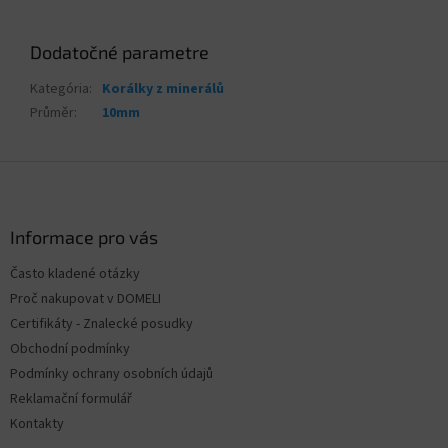
Dodatočné parametre
Kategória
:
Korálky z minerálů
Průměr
:
10mm
Z
á
p
ä
Informace pro vás
t
Často kladené otázky
i
Proč nakupovat v DOMELI
e
Certifikáty - Znalecké posudky
Obchodní podmínky
Podmínky ochrany osobních údajů
Reklamační formulář
Kontakty