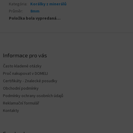
Kategória
:
Korálky z minerálů
Průměr
:
8mm
Položka bola vypredaná…
Z
á
p
ä
Informace pro vás
t
Často kladené otázky
i
Proč nakupovat v DOMELI
e
Certifikáty - Znalecké posudky
Obchodní podmínky
Podmínky ochrany osobních údajů
Reklamační formulář
Kontakty