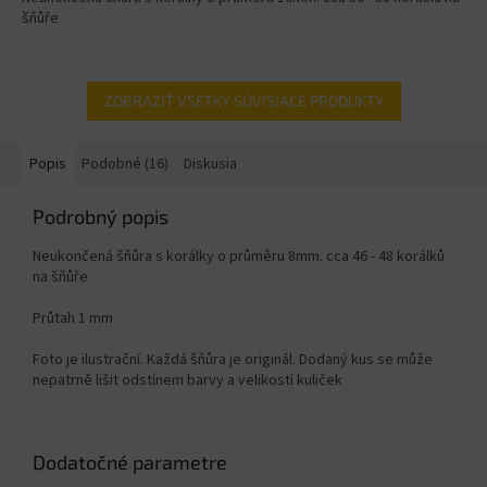
šňůře
ZOBRAZIŤ VŠETKY SÚVISIACE PRODUKTY
Popis
Podobné (16)
Diskusia
Podrobný popis
Neukončená šňůra s korálky o průměru 8mm. cca 46 - 48 korálků
na šňůře
Průtah 1 mm
Foto je ilustrační. Každá šňůra je originál. Dodaný kus se může
nepatrně lišit odstínem barvy a velikostí kuliček
Dodatočné parametre