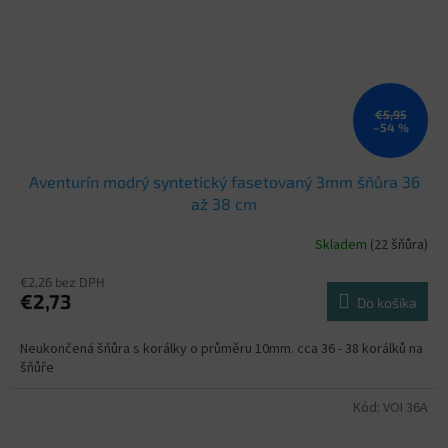
€5,95
–54 %
Aventurín modrý syntetický fasetovaný 3mm šňůra 36
až 38 cm
Skladem
(22 šňůra)
€2,26 bez DPH
€2,73
Do košíka
Neukončená šňůra s korálky o průměru 10mm. cca 36 - 38 korálků na
šňůře
Kód:
VOI 36A