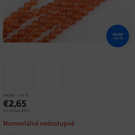
€4,80
–44 %
€4,80
–44 %
€2,65
€2,19 bez DPH
Jednotková
Momentálně nedostupné
cena: