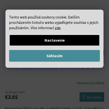
Tento web používá soubory cookie. Dalším
procházením tohoto webu vyjadřujete souhlas s jejich
používáním.. Více informací
zde
.
Nastavenie
€6,08
–56 %
Súhlasím
Křemen jahodový fasetovaný 3mm šňůra 36 až 38 cm
Skladem
(23 šňůra)
€2,19 bez DPH
€2,65
Do košíka
Neukončená šňůra s korálky o průměru 10mm. cca 36 - 38 korálků na