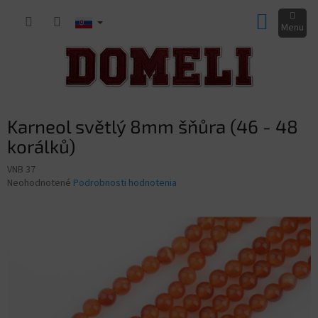
Prejsť
NÁKUP
na
obsah
KOŠÍK
Karneol světlý 8mm šňůra (46 - 48
korálků)
VNB 37
Priemerné
Neohodnotené
Podrobnosti hodnotenia
hodnotenie
produktu
je
0,0
z
5
hviezdičiek.