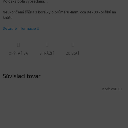
Položka bola vypredaná…
Neukončená šňůra s korálky o průměru 4mm. cca 84 - 90 korálků na
šňůře
Detailné informácie
OPÝTAŤ SA
STRÁŽIŤ
ZDIEĽAŤ
Súvisiaci tovar
Kód:
VND 01