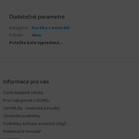
Dodatočné parametre
Kategória
:
Korálky z minerálů
Průměr
:
4mm
Položka bola vypredaná…
Z
á
p
ä
Informace pro vás
t
Často kladené otázky
i
Proč nakupovat v DOMELI
e
Certifikáty - Znalecké posudky
Obchodní podmínky
Podmínky ochrany osobních údajů
Reklamační formulář