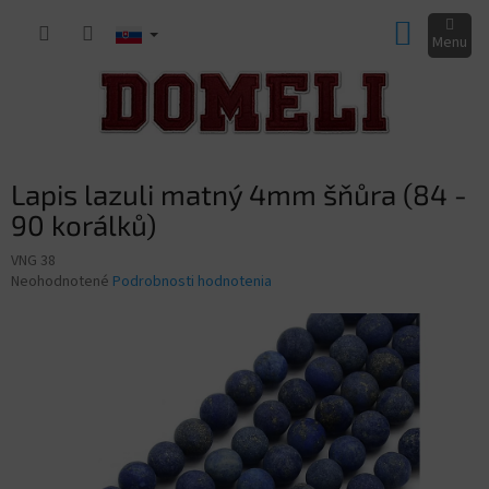
Prejsť
NÁKUP
na
obsah
KOŠÍK
Lapis lazuli matný 4mm šňůra (84 -
90 korálků)
VNG 38
Priemerné
Neohodnotené
Podrobnosti hodnotenia
hodnotenie
produktu
je
0,0
z
5
hviezdičiek.