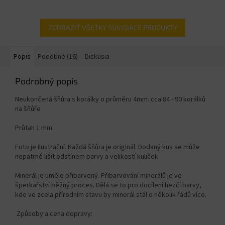
ZOBRAZIŤ VŠETKY SÚVISIACE PRODUKTY
Popis
Podobné (16)
Diskusia
Podrobný popis
Neukončená šňůra s korálky o průměru 4mm. cca 84 - 90 korálků
na šňůře
Průtah 1 mm
Foto je ilustrační. Každá šňůra je originál. Dodaný kus se může
nepatrně lišit odstínem barvy a velikostí kuliček
Minerál je uměle přibarvený. Přibarvování minerálů je ve
šperkařství běžný proces. Dělá se to pro docílení hezčí barvy,
kde ve zcela přírodním stavu by minerál stál o několik řádů více.
Způsoby a cena dopravy: