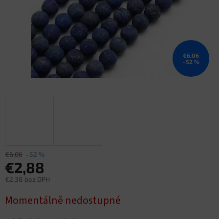
€6,06
–52 %
€6,06
–52 %
€2,88
€2,38 bez DPH
Jednotková
Momentálně nedostupné
cena: