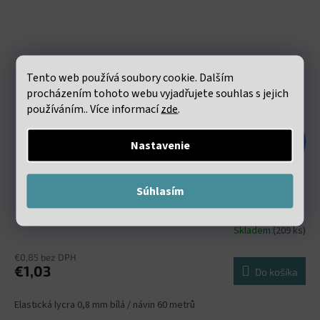
Tento web používá soubory cookie. Dalším
procházením tohoto webu vyjadřujete souhlas s jejich
používáním.. Více informací
zde
.
€1,98
Nastavenie
–47 %
Elastická lycra 0.8mm bílá návin 60 metrů
Súhlasím
Skladem
(209 ks)
€0,85 bez DPH
€1,03
Do košíka
Elastická lycra 0,8 mm bílá / návin 60 metrů