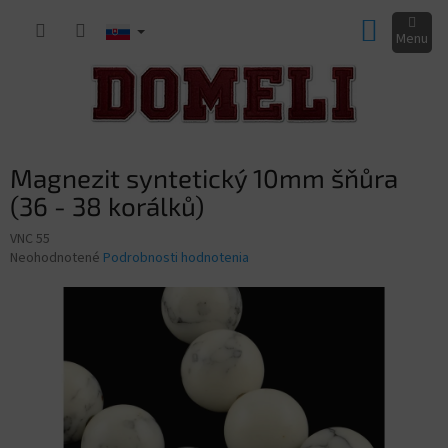
Prejsť
NÁKUP
na
obsah
KOŠÍK
Magnezit syntetický 10mm šňůra
(36 - 38 korálků)
VNC 55
Priemerné
Neohodnotené
Podrobnosti hodnotenia
hodnotenie
produktu
je
0,0
z
5
hviezdičiek.