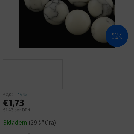
€2,02
–14 %
€2,02
–14 %
€1,73
€1,43 bez DPH
Jednotková
Skladem
(29 šňůra)
cena: