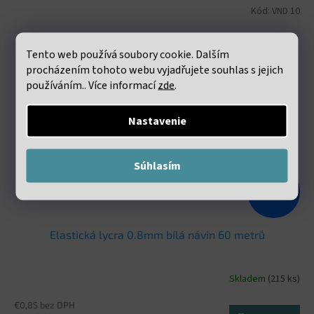
Kód:
VND 10
Tento web používá soubory cookie. Dalším
procházením tohoto webu vyjadřujete souhlas s jejich
používáním.. Více informací
zde
.
Nastavenie
Súhlasím
€1,98
–47 %
Elastická lycra 0.8mm bílá návin 60 metrů
Skladem
(215 ks)
€0,85 bez DPH