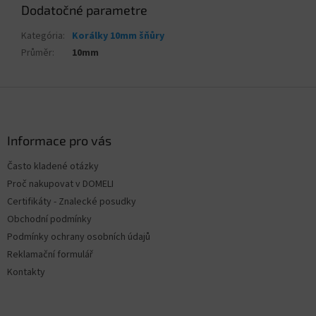
Dodatočné parametre
Kategória
:
Korálky 10mm šňůry
Průměr
:
10mm
Z
á
p
ä
Informace pro vás
t
Často kladené otázky
i
Proč nakupovat v DOMELI
e
Certifikáty - Znalecké posudky
Obchodní podmínky
Podmínky ochrany osobních údajů
Reklamační formulář
Kontakty