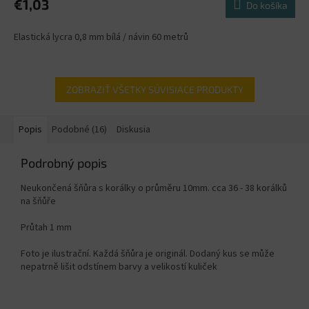
€1,03
Do košíka
Elastická lycra 0,8 mm bílá / návin 60 metrů
ZOBRAZIŤ VŠETKY SÚVISIACE PRODUKTY
Popis
Podobné (16)
Diskusia
Podrobný popis
Neukončená šňůra s korálky o průměru 10mm. cca 36 - 38 korálků
na šňůře
Průtah 1 mm
Foto je ilustrační. Každá šňůra je originál. Dodaný kus se může
nepatrně lišit odstínem barvy a velikostí kuliček