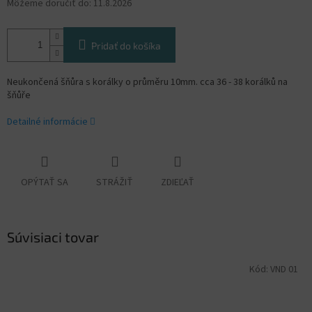
Môžeme doručiť do:
11.8.2026
Pridať do košíka
Neukončená šňůra s korálky o průměru 10mm. cca 36 - 38 korálků na
šňůře
Detailné informácie
OPÝTAŤ SA
STRÁŽIŤ
ZDIEĽAŤ
Súvisiaci tovar
Kód:
VND 01