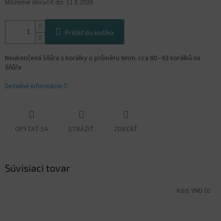
Môžeme doručiť do:
11.8.2026
Pridať do košíka
Neukončená šňůra s korálky o průměru 6mm. cca 60 - 63 korálků na
šňůře
Detailné informácie
OPÝTAŤ SA
STRÁŽIŤ
ZDIEĽAŤ
Súvisiaci tovar
Kód:
VND 01