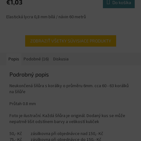
€1,03
Do košíka
Elastická lycra 0,8 mm bílá / návin 60 metrů
ZOBRAZIŤ VŠETKY SÚVISIACE PRODUKTY
Popis
Podobné (16)
Diskusia
Podrobný popis
Neukončená šňůra s korálky o průměru 6mm. cca 60 - 63 korálků
na šňůře
Průtah 0.8 mm
Foto je ilustrační. Každá šňůra je originál. Dodaný kus se může
nepatrně lišit odstínem barvy a velikostí kuliček
50,- Kč zásilkovna při objednávce nad 150,- Kč
75,- Kč zásilkovna při objednávce do 150,- Kč