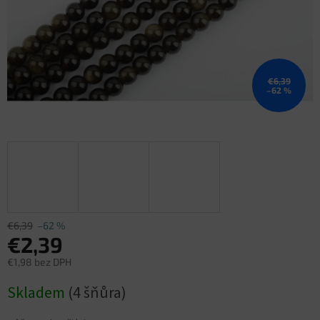
€6,39
–62 %
€6,39
–62 %
€2,39
€1,98 bez DPH
Jednotková
Skladem
(4 šňůra)
cena: