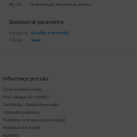
95,- Kč zásilkovna při doručení na adresu
Dodatočné parametre
Kategória
:
Korálky z minerálů
Průměr
:
6mm
Z
á
p
ä
Informace pro vás
t
Často kladené otázky
i
Proč nakupovat v DOMELI
e
Certifikáty - Znalecké posudky
Obchodní podmínky
Podmínky ochrany osobních údajů
Reklamační formulář
Kontakty