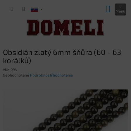
Prejsť
NÁKUP
na
obsah
KOŠÍK
Obsidián zlatý 6mm šňůra (60 - 63
korálků)
VNK 09A
Priemerné
Neohodnotené
Podrobnosti hodnotenia
hodnotenie
produktu
je
0,0
z
5
hviezdičiek.