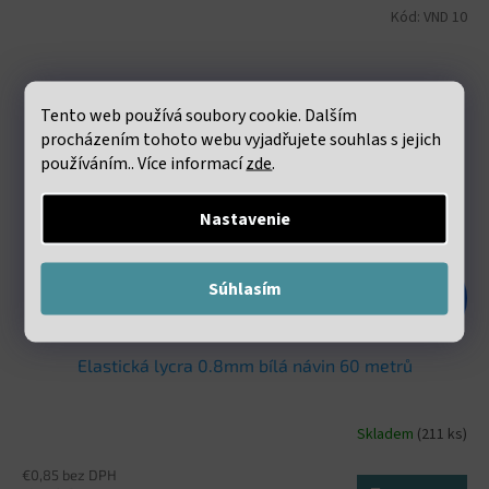
Kód:
VND 10
Tento web používá soubory cookie. Dalším
procházením tohoto webu vyjadřujete souhlas s jejich
používáním.. Více informací
zde
.
Nastavenie
Súhlasím
€1,98
–47 %
Elastická lycra 0.8mm bílá návin 60 metrů
Skladem
(211 ks)
€0,85 bez DPH