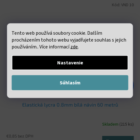
Kód:
VND 10
Tento web používá soubory cookie. Dalším
procházením tohoto webu vyjadřujete souhlas s jejich
používáním.. Více informací
zde
.
Nastavenie
Súhlasím
€1,98
–47 %
Elastická lycra 0.8mm bílá návin 60 metrů
Skladem
(215 ks)
€0,85 bez DPH