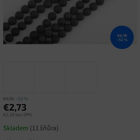
€5,70
–52 %
€5,70
–52 %
€2,73
€2,26 bez DPH
Jednotková
Skladem
(11 šňůra)
cena: