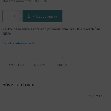
Môžeme doručiť do:
10.8.2026
Pridať do košíka
Neukončená šňůra s korálky o průměru 6mm. cca 60 - 63 korálků na
šňůře
Detailné informácie
OPÝTAŤ SA
STRÁŽIŤ
ZDIEĽAŤ
Súvisiaci tovar
Kód:
VND 01