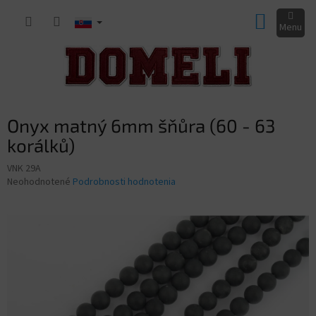
Prejsť
NÁKUP
na
obsah
KOŠÍK
Onyx matný 6mm šňůra (60 - 63
korálků)
VNK 29A
Priemerné
Neohodnotené
Podrobnosti hodnotenia
hodnotenie
produktu
je
0,0
z
5
hviezdičiek.