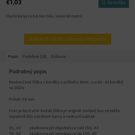
€1,03
Do košíka
Elastická lycra 0,8 mm bílá / návin 60 metrů
ZOBRAZIŤ VŠETKY SÚVISIACE PRODUKTY
Popis
Podobné (16)
Diskusia
Podrobný popis
Neukončená šňůra s korálky o průměru 6mm. cca 60 - 63 korálků
na šňůře
Průtah 0.8 mm
Foto je ilustrační. Každá šňůra je originál. Dodaný kus se může
nepatrně lišit odstínem barvy a velikostí kuliček
50,- Kč zásilkovna při objednávce nad 150,- Kč
75,- Kč zásilkovna při objednávce do 150,- Kč