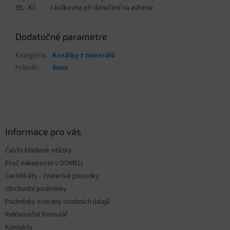
95,- Kč zásilkovna při doručení na adresu
Dodatočné parametre
Kategória
:
Korálky z minerálů
Průměr
:
6mm
Z
á
p
ä
Informace pro vás
t
Často kladené otázky
i
Proč nakupovat v DOMELI
e
Certifikáty - Znalecké posudky
Obchodní podmínky
Podmínky ochrany osobních údajů
Reklamační formulář
Kontakty