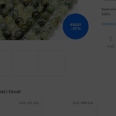
Neukončen
šňůře
Detailné 
€12,27
–33 %
TLAČ
iaci tovar
Kód:
VOI 25A
Kód:
VNM 83A