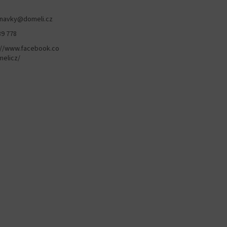
navky
@
domeli.cz
89 778
://www.facebook.co
elicz/