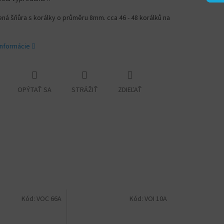
á šňůra s korálky o průměru 8mm. cca 46 - 48 korálků na
informácie
OPÝTAŤ SA
STRÁŽIŤ
ZDIEĽAŤ
Kód:
VOC 66A
Kód:
VOI 10A