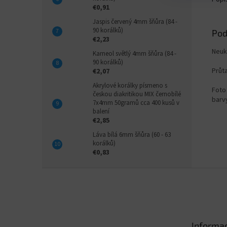
€0,91
Jaspis červený 4mm šňůra (84 -
90 korálků)
Pod
€2,23
Neuk
Karneol světlý 4mm šňůra (84 -
90 korálků)
Průt
€2,07
Akrylové korálky písmeno s
Foto 
českou diakritikou MIX černobílé
barvy
7x4mm 50gramů cca 400 kusů v
balení
€2,85
Láva bílá 6mm šňůra (60 - 63
korálků)
€0,83
Z
á
p
ä
t
Informac