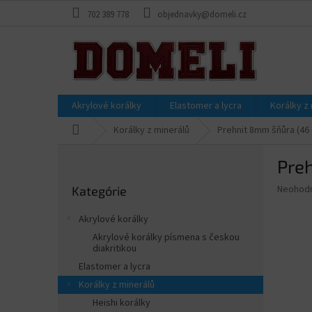
Prejsť
702 389 778
objednavky@domeli.cz
na
obsah
Akrylové korálky
Elastomer a lycra
Korálky z
Domov
Korálky z minerálů
Prehnit 8mm šňůra (46 
B
Preh
o
Preskočiť
č
Priemer
Neohod
Kategórie
kategórie
n
hodnote
ý
produkt
Akrylové korálky
p
je
Akrylové korálky písmena s českou
0,0
a
diakritikou
z
n
Elastomer a lycra
5
e
hviezdič
Korálky z minerálů
l
Heishi korálky