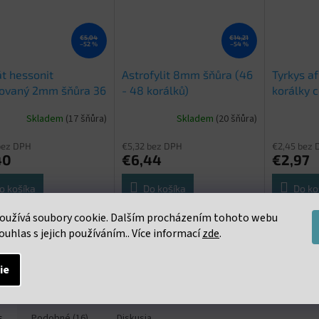
€5,04
€14,21
–52 %
–54 %
t hessonit
Astrofylit 8mm šňůra (46
Tyrkys af
tovaný 2mm šňůra 36
- 48 korálků)
korálky 
8 cm
cca 36-
Skladem
(17 šňůra)
Skladem
(20 šňůra)
bez DPH
€5,32 bez DPH
€2,45 bez 
40
€6,44
€2,97
o košíka
Do košíka
Do ko
oužívá soubory cookie. Dalším procházením tohoto webu
čená šňůra s korálky o
Neukončená šňůra s korálky o
Neukončen
ouhlas s jejich používáním.. Více informací
zde
.
u 10mm. cca 36 - 38
průměru 8mm. cca 46 - 48
facetovaný
ů na šňůře
korálků na šňůře
průměru 4m
korálků na
ie
s
Podobné (16)
Diskusia