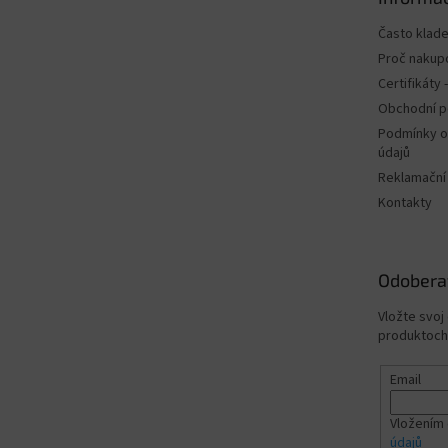
i
e
Často klad
Proč nakup
Certifikáty
Obchodní 
Podmínky o
údajů
Reklamační
Kontakty
Odobera
Vložte svoj
produktoch
Email
Vložením 
údajů