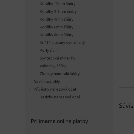
Korálky 10mm šňůry
Korálky 2-3mm šňůry
Korálky 4mm šňůry
Korálky 6mm šňůry
Korálky 8mm šňůry
Křišťál pukaný syntetický
Perly říční
Syntetické minerály
Valounky šňůry
Zlomky minerálů šňůry
Navlékací jehly
Přívěsky nerezová ocel
Řetízky nerezová ocel
Súvis
Prijímame online platby