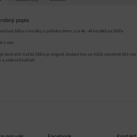
robný popis
ončená šňůra s korálky o průměru 8mm. cca 46 - 48 korálků na šňůře
ah 1 mm
je ilustrační. Každá šňůra je originál. Dodaný kus se může nepatrně lišit od
 a velikostí kuliček
e pro vás
Facebook
Kontakt