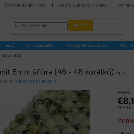
ČASTO KLADENÉ OTÁZKY
PROČ NAKUPOVAT V DOMELI
CERTIFIK
HĽADAŤ
 minerálů
Navlékací jehly
Přívěsky nerezová ocel
Obchod
- 48 korálků)
nit 8mm šňůra (46 - 48 korálků)
VNL 37
né
notené
Podrobnosti hodnotenia
nie
u
€12,27
–
€8,
€6,69 be
Jednotk
Momen
iek.
cena:
Položka 