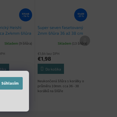
€11,48
€4,09
–74 %
–51 %
rický Heishi
Super seven fasetovaný
cca 2x4mm šňůra
2mm šňůra 36 až 38 cm
Ďalší
38cm
produkt
Skladem
(9 šňůra)
Skladem
(13 šňůra)
DPH
€1,64 bez DPH
€1,98
šíka
Do košíka
á šňůra s
Neukončená šňůra s korálky o
Súhlasím
mi korálky o
průměru 10mm. cca 36 - 38
m. cca 84 - 90
korálků na šňůře
 šňůře