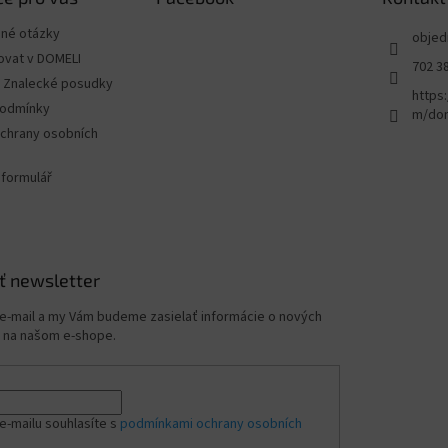
ené otázky
objed
ovat v DOMELI
702 3
 - Znalecké posudky
https
podmínky
m/dom
chrany osobních
 formulář
ť newsletter
 e-mail a my Vám budeme zasielať informácie o nových
 na našom e-shope.
e-mailu souhlasíte s
podmínkami ochrany osobních