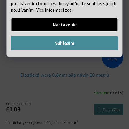
procházením tohoto webu vyjadřujete souhlas s jejich
používáním.. Více informací
zde
.
Nastavenie
Súhlasím
€1,98
–47 %
Elastická lycra 0.8mm bílá návin 60 metrů
Skladem
(206 ks)
€0,85 bez DPH
€1,03
Do košíka
Elastická lycra 0,8 mm bílá / návin 60 metrů