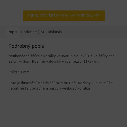
ZOBRAZIŤ VŠETKY SÚVISIACE PRODUKTY
Popis
Podobné (15)
Diskusia
Podrobný popis
Neukončená šňůra s korálky ve tvaru valounků. Délka šňůry cca
37 cm +- 2cm. Rozměr valounků v rozmezí
5~11x5~7mm
Průtah 1 mm
Foto je ilustrační. Každá šňůra je originál. Dodaný kus se může
nepatrně lišit odstínem barvy a velikostí korálků
Z
á