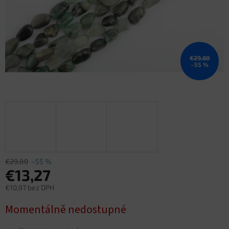
€29,80
–55 %
€29,80
–55 %
€13,27
€10,97 bez DPH
Jednotková
Momentálně nedostupné
cena: