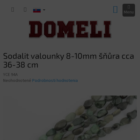
Prejsť
NÁKUP
na
obsah
KOŠÍK
Sodalit valounky 8-10mm šňůra cca
36-38 cm
YCE 94A
Priemerné
Neohodnotené
Podrobnosti hodnotenia
hodnotenie
produktu
je
0,0
z
5
hviezdičiek.