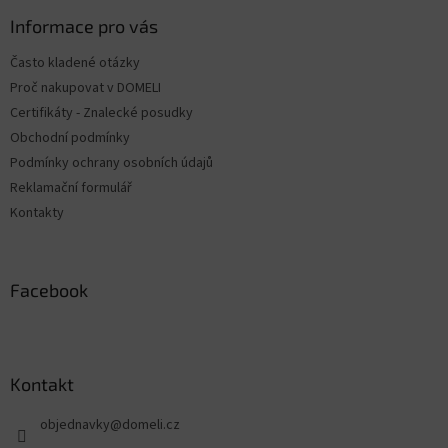
p
ä
Informace pro vás
t
Často kladené otázky
i
Proč nakupovat v DOMELI
e
Certifikáty - Znalecké posudky
Obchodní podmínky
Podmínky ochrany osobních údajů
Reklamační formulář
Kontakty
Facebook
Kontakt
objednavky
@
domeli.cz