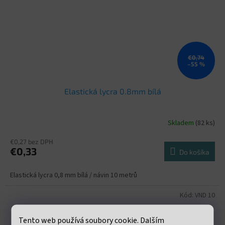
€0,74
–55 %
Elastická lycra 0.8mm bílá
Skladem
(82 ks)
€0,27 bez DPH
€0,33
Do košíka
Elastická lycra 0,8 mm bílá / návin 10 metrů
Kód:
VND 10
Tento web používá soubory cookie. Dalším