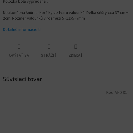
Položka bola vypredaná…
Neukončená šňůra s korálky ve tvaru valounků. Délka šňůry cca 37 cm +-
2cm. Rozměr valounků v rozmezí
5~11x5~7mm
Detailné informácie
OPÝTAŤ SA
STRÁŽIŤ
ZDIEĽAŤ
Súvisiaci tovar
Kód:
VND 01