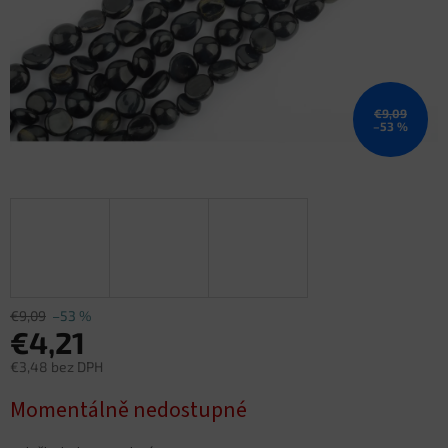
€9,09
–53 %
€9,09
–53 %
€4,21
€3,48 bez DPH
Jednotková
Momentálně nedostupné
cena: