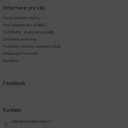
p
ä
Informace pro vás
t
Často kladené otázky
i
Proč nakupovat v DOMELI
e
Certifikáty - Znalecké posudky
Obchodní podmínky
Podmínky ochrany osobních údajů
Reklamační formulář
Kontakty
Facebook
Kontakt
objednavky
@
domeli.cz