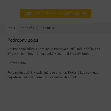
ZOBRAZIŤ VŠETKY SÚVISIACE PRODUKTY
Popis
Podobné (16)
Diskusia
Podrobný popis
Neukončená šňůra s korálky ve tvaru valounků. Délka šňůry cca
37 cm +- 2cm. Rozměr valounků v rozmezí
5~11x5~7mm
Průtah 1 mm
Foto je ilustrační. Každá šňůra je originál. Dodaný kus se může
nepatrně lišit odstínem barvy a velikostí korálků
Z
á