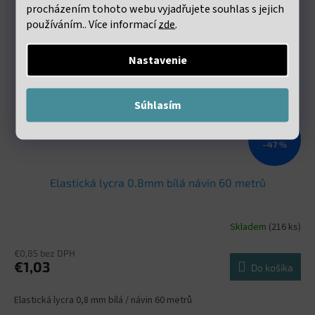
procházením tohoto webu vyjadřujete souhlas s jejich
používáním.. Více informací
zde
.
Nastavenie
Súhlasím
€1,98
–47 %
Elastická lycra 0.8mm bílá návin 60 metrů
Skladem
(216 ks)
€0,85 bez DPH
€1,03
Do košíka
Elastická lycra 0,8 mm bílá / návin 60 metrů