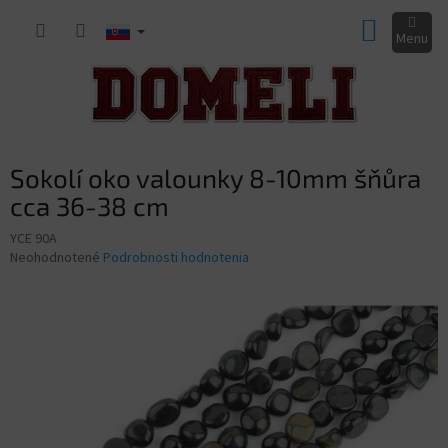
Prejsť
NÁKUP
na
obsah
KOŠÍK
Sokolí oko valounky 8-10mm šňůra
cca 36-38 cm
YCE 90A
Priemerné
Neohodnotené
Podrobnosti hodnotenia
hodnotenie
produktu
je
0,0
z
5
hviezdičiek.