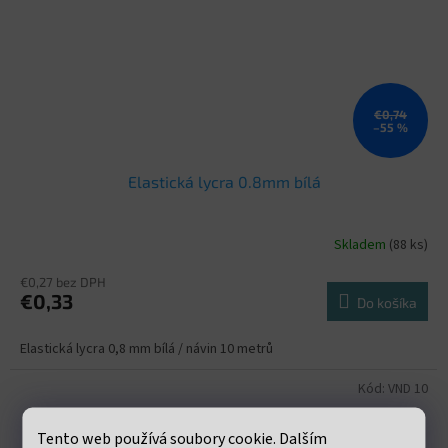
€0,74
–55 %
Elastická lycra 0.8mm bílá
Skladem
(88 ks)
€0,27 bez DPH
€0,33
Do košíka
Elastická lycra 0,8 mm bílá / návin 10 metrů
Kód:
VND 10
Tento web používá soubory cookie. Dalším