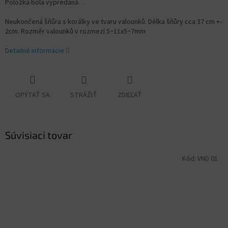
Položka bola vypredaná…
Neukončená šňůra s korálky ve tvaru valounků. Délka šňůry cca 37 cm +-
2cm. Rozměr valounků v rozmezí
5~11x5~7mm
Detailné informácie
OPÝTAŤ SA
STRÁŽIŤ
ZDIEĽAŤ
Súvisiaci tovar
Kód:
VND 01