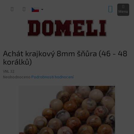
Přejít
NÁKUP
na
obsah
KOŠÍK
Achát krajkový 8mm šňůra (46 - 48
korálků)
VNL 32
Průměrné
Neohodnoceno
Podrobnosti hodnocení
hodnocení
produktu
je
0,0
z
5
hvězdiček.