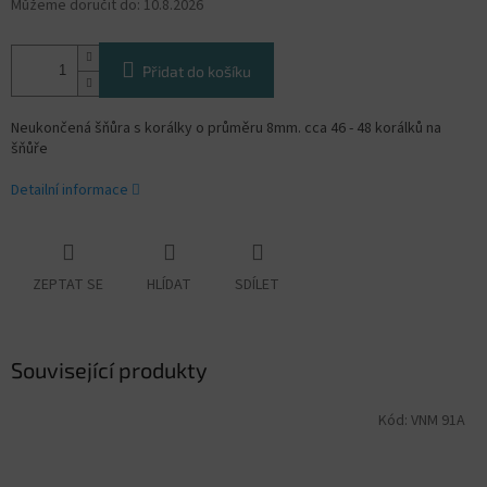
Můžeme doručit do:
10.8.2026
Přidat do košíku
Neukončená šňůra s korálky o průměru 8mm. cca 46 - 48 korálků na
šňůře
Detailní informace
ZEPTAT SE
HLÍDAT
SDÍLET
Související produkty
Kód:
VNM 91A