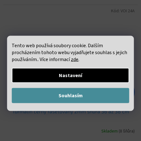
Kód:
VOI 24A
Tento web používá soubory cookie. Dalším
procházením tohoto webu vyjadřujete souhlas s jejich
používáním.. Více informací
zde
.
Nastavení
131 Kč
–54 %
Souhlasím
Turmalín černý fasetovaný 2mm šňůra 36 až 38 cm
Skladem
(8 šňůra)