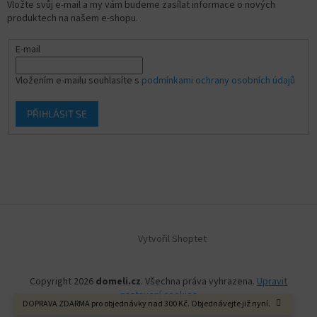
Vložte svůj e-mail a my vám budeme zasílat informace o nových
produktech na našem e-shopu.
E-mail
Vložením e-mailu souhlasíte s
podmínkami ochrany osobních údajů
PŘIHLÁSIT SE
Vytvořil Shoptet
Copyright 2026
domeli.cz
. Všechna práva vyhrazena.
Upravit
nastavení cookies
DOPRAVA ZDARMA pro objednávky nad 300 Kč. Objednávejte již nyní.