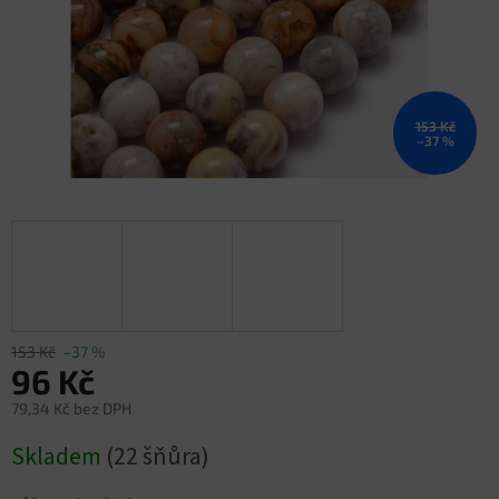
153 Kč
–37 %
153 Kč
–37 %
96 Kč
79,34 Kč bez DPH
Měrná
Skladem
(22 šňůra)
cena: