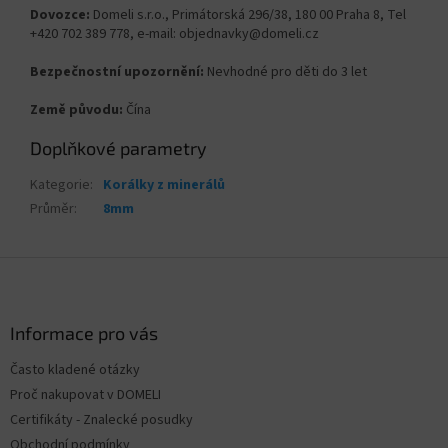
Dovozce:
Domeli s.r.o., Primátorská 296/38, 180 00 Praha 8, Tel
+420 702 389 778, e-mail: objednavky@domeli.cz
Bezpečnostní upozornění:
Nevhodné pro děti do 3 let
Země původu:
Čína
Doplňkové parametry
Kategorie
:
Korálky z minerálů
Průměr
:
8mm
Z
á
p
a
Informace pro vás
t
Často kladené otázky
í
Proč nakupovat v DOMELI
Certifikáty - Znalecké posudky
Obchodní podmínky