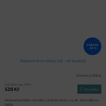
1 200 Kč
–56 %
Malachit 8mm šňůra (46 - 48 korálků)
Skladem
(2 šňůra)
436,36 Kč bez DPH
528 Kč
Do košíku
Neukončená šňůra s korálky o průměru 8mm. cca 46 - 48 korálků na
šňůře