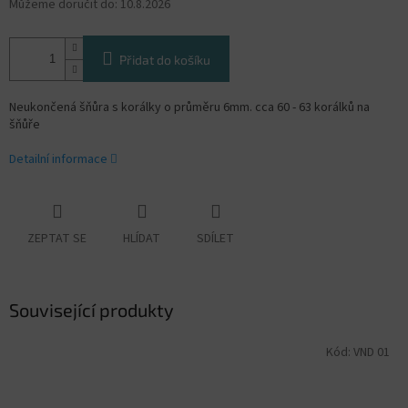
Můžeme doručit do:
10.8.2026
Přidat do košíku
Neukončená šňůra s korálky o průměru 6mm. cca 60 - 63 korálků na
šňůře
Detailní informace
ZEPTAT SE
HLÍDAT
SDÍLET
Související produkty
Kód:
VND 01