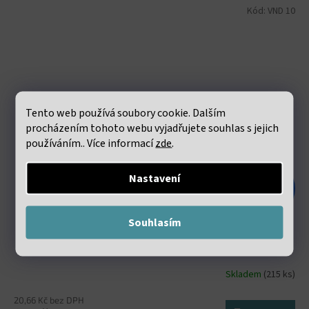
Kód:
VND 10
Tento web používá soubory cookie. Dalším
procházením tohoto webu vyjadřujete souhlas s jejich
používáním.. Více informací
zde
.
Nastavení
48 Kč
–47 %
Souhlasím
Elastická lycra 0.8mm bílá návin 60 metrů
Skladem
(215 ks)
20,66 Kč bez DPH