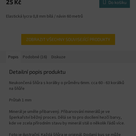
25 Kč
Do košíku
Elastická lycra 0,8 mm bílá / návin 60 metrů
ZOBRAZIT VŠECHNY SOUVISEJÍCÍ PRODUKTY
Popis
Podobné (16)
Diskuze
Detailní popis produktu
Neukončená šňůra s korálky o průměru 6mm. cca 60 - 63 korálků
na šňůře
Průtah 1 mm
Minerál je uměle přibarvený. Přibarvování minerálů je ve
šperkařství běžný proces. Dělá se to pro docílení hezčí barvy,
kde ve zcela přírodním stavu by minerál stál o několik řádů více.
Foto je ilustrační. Každá šňůra je originál. Dodaný kus se může