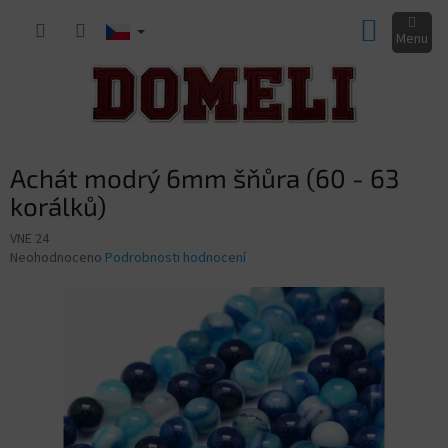
Přejít
NÁKUP
na
obsah
KOŠÍK
Achát modrý 6mm šňůra (60 - 63
korálků)
VNE 24
Průměrné
Neohodnoceno
Podrobnosti hodnocení
hodnocení
produktu
je
0,0
z
5
hvězdiček.