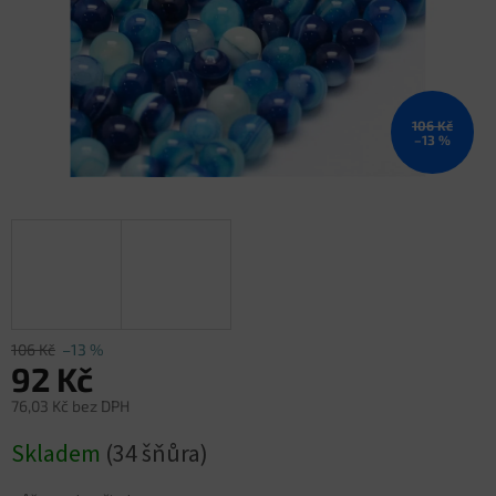
106 Kč
–13 %
106 Kč
–13 %
92 Kč
76,03 Kč bez DPH
Měrná
Skladem
(34 šňůra)
cena: