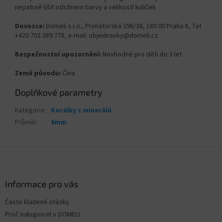
nepatrně lišit odstínem barvy a velikostí kuliček
Dovozce:
Domeli s.r.o., Primátorská 296/38, 180 00 Praha 8, Tel
+420 702 389 778, e-mail: objednavky@domeli.cz
Bezpečnostní upozornění:
Nevhodné pro děti do 3 let
Země původu:
Čína
Doplňkové parametry
Kategorie
:
Korálky z minerálů
Průměr
:
6mm
Z
á
p
a
Informace pro vás
t
Často kladené otázky
í
Proč nakupovat v DOMELI