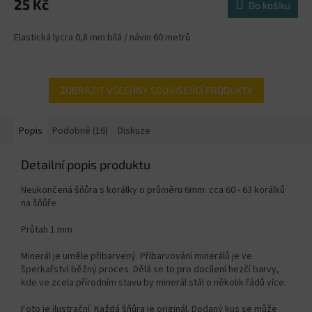
25 Kč
Do košíku
Elastická lycra 0,8 mm bílá / návin 60 metrů
ZOBRAZIT VŠECHNY SOUVISEJÍCÍ PRODUKTY
Popis
Podobné (16)
Diskuze
Detailní popis produktu
Neukončená šňůra s korálky o průměru 6mm. cca 60 - 63 korálků
na šňůře
Průtah 1 mm
Minerál je uměle přibarvený. Přibarvování minerálů je ve
šperkařství běžný proces. Dělá se to pro docílení hezčí barvy,
kde ve zcela přírodním stavu by minerál stál o několik řádů více.
Foto je ilustrační. Každá šňůra je originál. Dodaný kus se může