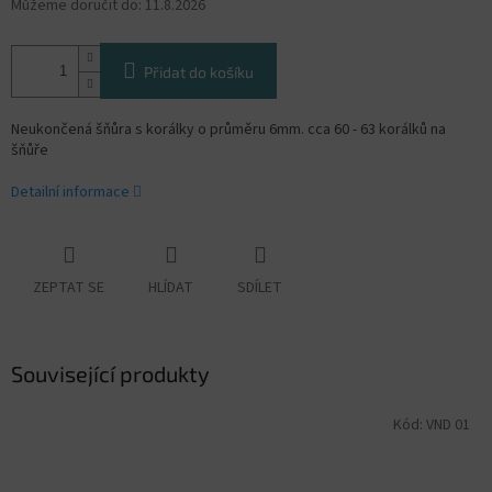
Můžeme doručit do:
11.8.2026
Přidat do košíku
Neukončená šňůra s korálky o průměru 6mm. cca 60 - 63 korálků na
šňůře
Detailní informace
ZEPTAT SE
HLÍDAT
SDÍLET
Související produkty
Kód:
VND 01