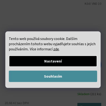
Kód:
VND 10
Tento web používá soubory cookie. Dalším
procházením tohoto webu vyjadřujete souhlas s jejich
používáním.. Více informací
zde
.
Nastavení
48 Kč
–47 %
Souhlasím
Elastická lycra 0.8mm bílá návin 60 metrů
Skladem
(211 ks)
20,66 Kč bez DPH