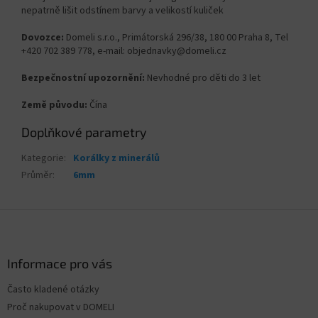
nepatrně lišit odstínem barvy a velikostí kuliček
Dovozce:
Domeli s.r.o., Primátorská 296/38, 180 00 Praha 8, Tel
+420 702 389 778, e-mail: objednavky@domeli.cz
Bezpečnostní upozornění:
Nevhodné pro děti do 3 let
Země původu:
Čína
Doplňkové parametry
Kategorie
:
Korálky z minerálů
Průměr
:
6mm
Z
á
p
a
Informace pro vás
t
Často kladené otázky
í
Proč nakupovat v DOMELI