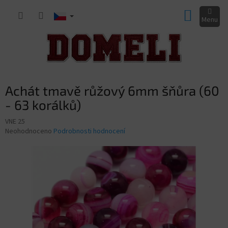
Přejít
NÁKUP
na
obsah
KOŠÍK
Achát tmavě růžový 6mm šňůra (60
- 63 korálků)
VNE 25
Průměrné
Neohodnoceno
Podrobnosti hodnocení
hodnocení
produktu
je
0,0
z
5
hvězdiček.