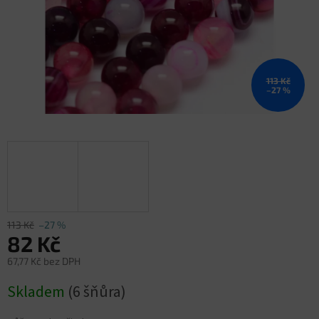
113 Kč
–27 %
113 Kč
–27 %
82 Kč
67,77 Kč bez DPH
Měrná
Skladem
(6 šňůra)
cena: