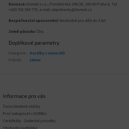
Dovozce:
Domeli s.r.o., Primátorská 296/38, 180 00 Praha 8, Tel
+420 702 389 778, e-mail: objednavky@domeli.cz
Bezpečnostní upozornění:
Nevhodné pro děti do 3 let
Země původu:
Čína
Doplňkové parametry
Kategorie
:
Korálky z minerálů
Průměr
:
10mm
Z
á
p
a
Informace pro vás
t
Často kladené otázky
í
Proč nakupovat v DOMELI
Certifikáty - Znalecké posudky
Obchodní podmínky