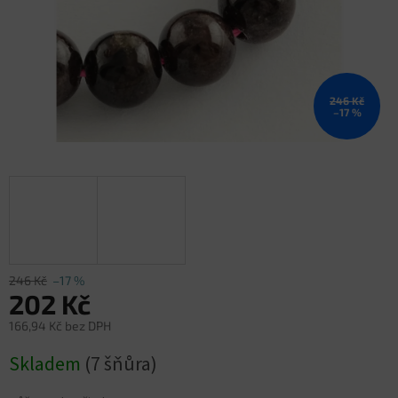
246 Kč
–17 %
246 Kč
–17 %
202 Kč
166,94 Kč bez DPH
Měrná
Skladem
(7 šňůra)
cena: