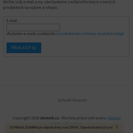
Vložte svůj e-mail a my vám budeme zasílat informace o nových
produktech na našem e-shopu.
E-mail
Vložením e-mailu souhlasíte s
podmínkami ochrany osobních údajů
PŘIHLÁSIT SE
Vytvořil Shoptet
Copyright 2026
domeli.cz
. Všechna práva vyhrazena.
Upravit
nastavení cookies
DOPRAVA ZDARMA pro objednávky nad 300 Kč. Objednávejte již nyní.