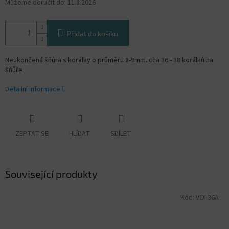
Můžeme doručit do:
11.8.2026
Přidat do košíku
Neukončená šňůra s korálky o průměru 8-9mm. cca 36 - 38 korálků na
šňůře
Detailní informace
ZEPTAT SE
HLÍDAT
SDÍLET
Související produkty
Kód:
VOI 36A