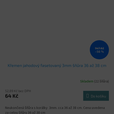
147 Kč
–56 %
Křemen jahodový fasetovaný 3mm šňůra 36 až 38 cm
Skladem
(22 šňůra)
52,89 Kč bez DPH
64 Kč
Do košíku
Neukončená šňůra s korálky 3mm. cca 36 až 38 cm. Cena uvedena
za celou šňůru 36 až 38 cm