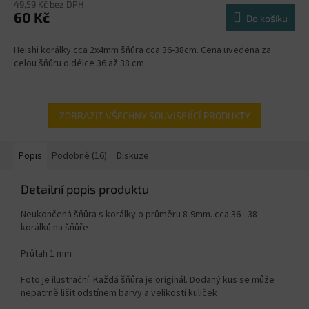
49,59 Kč bez DPH
60 Kč
Do košíku
Heishi korálky cca 2x4mm šňůra cca 36-38cm. Cena uvedena za
celou šňůru o délce 36 až 38 cm
ZOBRAZIT VŠECHNY SOUVISEJÍCÍ PRODUKTY
Popis
Podobné (16)
Diskuze
Detailní popis produktu
Neukončená šňůra s korálky o průměru 8-9mm. cca 36 - 38
korálků na šňůře
Průtah 1 mm
Foto je ilustrační. Každá šňůra je originál. Dodaný kus se může
nepatrně lišit odstínem barvy a velikostí kuliček