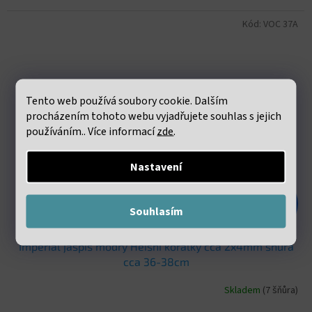
Kód:
VOC 37A
Tento web používá soubory cookie. Dalším
procházením tohoto webu vyjadřujete souhlas s jejich
používáním.. Více informací
zde
.
Nastavení
187 Kč
–67 %
Souhlasím
Imperial jaspis modrý Heishi korálky cca 2x4mm šňůra
cca 36-38cm
Skladem
(7 šňůra)