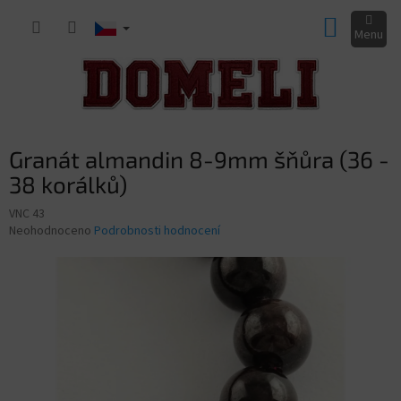
Přejít
NÁKUP
na
obsah
KOŠÍK
Granát almandin 8-9mm šňůra (36 -
38 korálků)
VNC 43
Průměrné
Neohodnoceno
Podrobnosti hodnocení
hodnocení
produktu
je
0,0
z
5
hvězdiček.