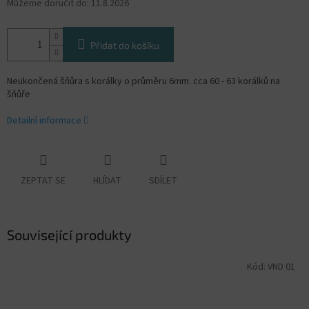
Můžeme doručit do:
11.8.2026
Přidat do košíku
Neukončená šňůra s korálky o průměru 6mm. cca 60 - 63 korálků na
šňůře
Detailní informace
ZEPTAT SE
HLÍDAT
SDÍLET
Související produkty
Kód:
VND 01