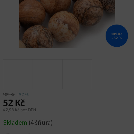
109 Kč
–52 %
109 Kč
–52 %
52 Kč
42,98 Kč bez DPH
Měrná
Skladem
(4 šňůra)
cena: