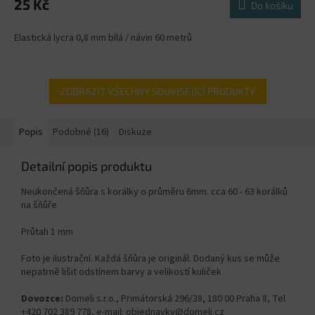
25 Kč
Do košíku
Elastická lycra 0,8 mm bílá / návin 60 metrů
ZOBRAZIT VŠECHNY SOUVISEJÍCÍ PRODUKTY
Popis
Podobné (16)
Diskuze
Detailní popis produktu
Neukončená šňůra s korálky o průměru 6mm. cca 60 - 63 korálků
na šňůře
Průtah 1 mm
Foto je ilustrační. Každá šňůra je originál. Dodaný kus se může
nepatrně lišit odstínem barvy a velikostí kuliček
Dovozce:
Domeli s.r.o., Primátorská 296/38, 180 00 Praha 8, Tel
+420 702 389 778, e-mail: objednavky@domeli.cz