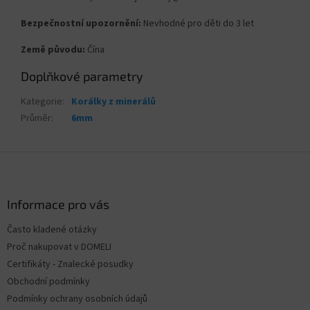
Bezpečnostní upozornění:
Nevhodné pro děti do 3 let
Země původu:
Čína
Doplňkové parametry
Kategorie
:
Korálky z minerálů
Průměr
:
6mm
Z
á
p
a
Informace pro vás
t
Často kladené otázky
í
Proč nakupovat v DOMELI
Certifikáty - Znalecké posudky
Obchodní podmínky
Podmínky ochrany osobních údajů