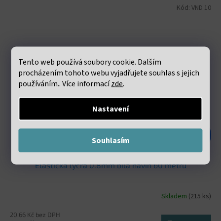
Kód:
VND 10
Tento web používá soubory cookie. Dalším
procházením tohoto webu vyjadřujete souhlas s jejich
používáním.. Více informací
zde
.
Nastavení
48 Kč
–47 %
Souhlasím
Elastická lycra 0.8mm bílá návin 60 metrů
Skladem
(215 ks)
20,66 Kč bez DPH