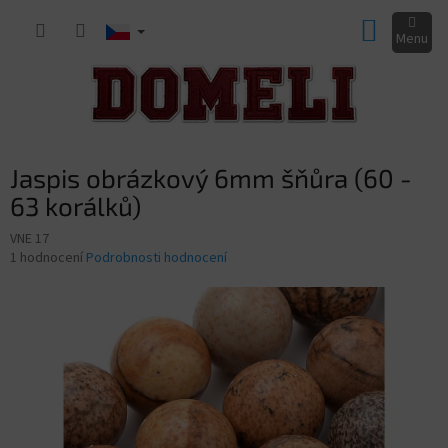
Přejít
NÁKUP
na
obsah
KOŠÍK
Jaspis obrázkový 6mm šňůra (60 -
63 korálků)
VNE 17
Průměrné
1 hodnocení
Podrobnosti hodnocení
hodnocení
produktu
je
5,0
z
5
hvězdiček.