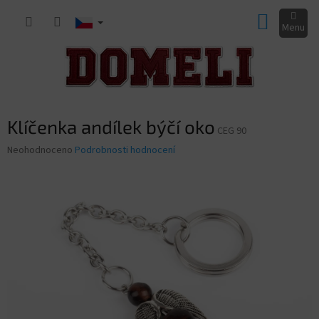
Přejít
NÁKUP
na
obsah
KOŠÍK
Klíčenka andílek býčí oko
CEG 90
Průměrné
Neohodnoceno
Podrobnosti hodnocení
hodnocení
produktu
je
0,0
z
5
hvězdiček.