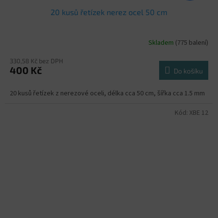
20 kusů řetízek nerez ocel 50 cm
Skladem
(775 balení)
330,58 Kč bez DPH
400 Kč
Do košíku
20 kusů řetízek z nerezové oceli, délka cca 50 cm, šířka cca 1.5 mm
Kód:
XBE 12