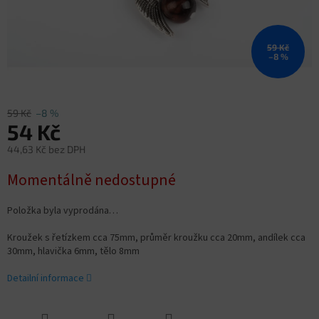
59 Kč
–8 %
59 Kč
–8 %
54 Kč
44,63 Kč bez DPH
Měrná
Momentálně nedostupné
cena:
Položka byla vyprodána…
Kroužek s řetízkem cca 75mm, průměr kroužku cca 20mm, andílek cca
30mm, hlavička 6mm, tělo 8mm
Detailní informace