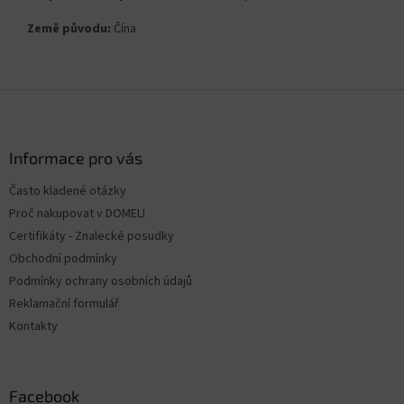
Země původu:
Čína
Z
á
p
a
Informace pro vás
t
Často kladené otázky
í
Proč nakupovat v DOMELI
Certifikáty - Znalecké posudky
Obchodní podmínky
Podmínky ochrany osobních údajů
Reklamační formulář
Kontakty
Facebook