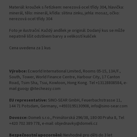
Materiál: kroužek s řetízkem: nerezová ocel třídy 304, hlavička:
minerál, tělo: minerál, křídla: slitina zinku, jehla: mosaz, očko:
nerezová ocel třídy 304
Foto je ilustrační. Každý andílek je originál. Dodaný kus se může
nepatrně lišit odstínem barvy a velikostí kuliček
Cena uvedena za 1 kus
Výrobce:
Ecworld International Limited, Rooms 05-15, 13A/F.,
South, Tower, World Finance Centre, Harbour City, 17 Canton
Road, Tsim Sha, Tsui, Kowloon, Hong Kong. Tel +13128808584, e-
mail guoqy @itecheasy.com
EU representative:
SINO-SEAR GmbH, Feuerbachstrasse 11,
144 71 Potsdam, Germany, +4933195130908, info@sino-sear.com
Dovozce:
Domeli s.r.o., Primátorská 296/38, 180 00 Praha 8, Tel
+420 702 389 778, e-mail: objednavky@domeli.cz
Bezpečnostní upozornění:
Nevhodné pro děti do 3 let