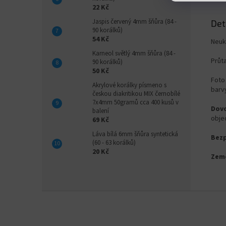
22 Kč
Jaspis červený 4mm šňůra (84 -
Det
90 korálků)
54 Kč
Neuk
Karneol světlý 4mm šňůra (84 -
Průt
90 korálků)
50 Kč
Foto 
Akrylové korálky písmeno s
barvy
českou diakritikou MIX černobílé
7x4mm 50gramů cca 400 kusů v
Dovo
balení
obje
69 Kč
Láva bílá 6mm šňůra syntetická
Bezp
(60 - 63 korálků)
20 Kč
Zem
Z
á
p