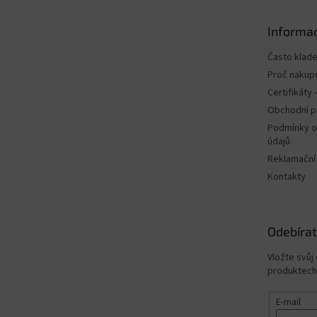
a
t
Informac
í
Často klad
Proč nakup
Certifikáty
Obchodní 
Podmínky o
údajů
Reklamační
Kontakty
Odebírat
Vložte svůj
produktech
E-mail