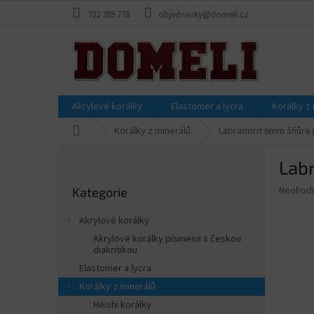
Přejít
702 389 778
objednavky@domeli.cz
na
obsah
Akrylové korálky
Elastomer a lycra
Korálky z
Domů
Korálky z minerálů
Labradorit 6mm šňůra (
P
Labr
o
Přeskočit
s
Průměr
Neohod
Kategorie
kategorie
t
hodnoce
r
produkt
Akrylové korálky
a
je
Akrylové korálky písmena s českou
0,0
n
diakritikou
z
n
Elastomer a lycra
5
í
hvězdič
Korálky z minerálů
p
Heishi korálky
a