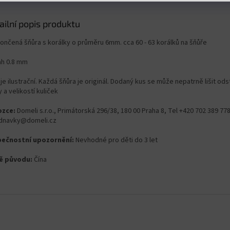
ailní popis produktu
ončená šňůra s korálky o průměru 6mm. cca 60 - 63 korálků na šňůře
ah 0.8 mm
je ilustrační. Každá šňůra je originál. Dodaný kus se může nepatrně lišit od
 a velikostí kuliček
zce:
Domeli s.r.o., Primátorská 296/38, 180 00 Praha 8, Tel +420 702 389 778
dnavky@domeli.cz
ečnostní upozornění:
Nevhodné pro děti do 3 let
ě původu:
Čína