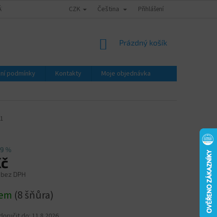
CZK
Čeština
ÁTY - ZNALECKÉ POSUDKY
OBCHODNÍ PODMÍNKY
Přihlášení
PODMÍNKY OCHRA
NÁKUPNÍ
Prázdný košík
KOŠÍK
ní podmínky
Kontakty
Moje objednávka
01
9 %
Kč
 bez DPH
dem
(8 šňůra)
oručit do:
11.8.2026