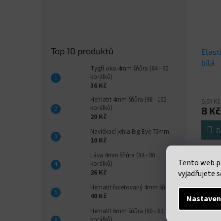
Top 10 produktů
Elast
bílá
Tygří oko 4mm šňůra (84 - 90
korálků)
36 Kč
Hematit 4mm šňůra (98 - 102
6,61 K
korálků)
8 Kč
20 Kč
D
Navlékací jehla Big Eye 75mm
10 Kč
Elastic
Láva 4mm šňůra (84 - 90
Tento web p
návin 
korálků)
26 Kč
vyjadřujete s
Hematit facetovaný 4mm šňůra
40 Kč
Nastaven
Popi
Hematit 6mm šňůra (60 - 63
korálků)