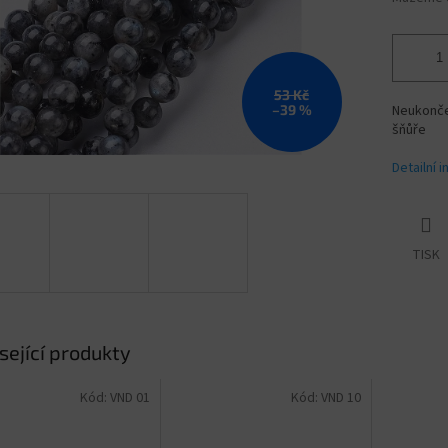
53 Kč
–39 %
Neukončen
šňůře
Detailní 
TISK
sející produkty
Kód:
VND 01
Kód:
VND 10