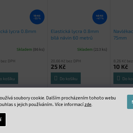
18 Kč
48 Kč
–55 %
–47 %
ická lycra 0.8mm
Elastická lycra 0.8mm
Navlékací
bílá návin 60 metrů
75mm
Skladem
(86 ks)
Skladem
(213 ks)
č bez DPH
20,66 Kč bez DPH
8,26 Kč be
25 Kč
10 Kč
o košíku
Do košíku
Do ko
ká lycra 0,8 mm bílá /
Elastická lycra 0,8 mm bílá /
Navlékací 
oužívá soubory cookie. Dalším procházením tohoto webu
10 metrů
návin 60 metrů
ouhlas s jejich používáním.. Více informací
zde
.
í
s
Podobné (16)
Diskuze