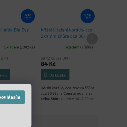
22 Kč
187 Kč
–54 %
–55 %
 jehla Big Eye
Křišťál Heishi korálky cca
Další
2x4mm šňůra cca 36-
produkt
38cm
Skladem
(1382 ks)
Skladem
(3 šňůra)
z DPH
69,42 Kč bez DPH
84 Kč
šíku
Do košíku
jehla s velkým okem
Heishi korálky cca 2x4mm šňůra
cca 36-38cm. Cena uvedena za
Souhlasím
celou šňůru o délce 36 až 38 cm