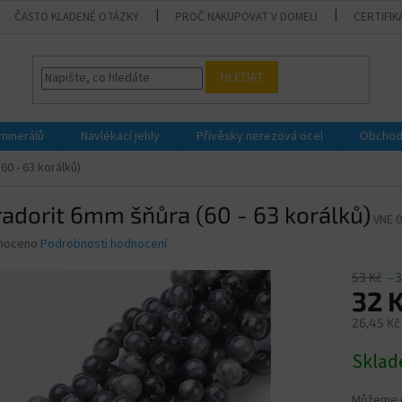
ČASTO KLADENÉ OTÁZKY
PROČ NAKUPOVAT V DOMELI
CERTIFIK
HLEDAT
 minerálů
Navlékací jehly
Přívěsky nerezová ocel
Obchod
60 - 63 korálků)
adorit 6mm šňůra (60 - 63 korálků)
VNE 
né
noceno
Podrobnosti hodnocení
ní
u
53 Kč
–3
32 
26,45 Kč
Měrná
Skla
ek.
cena:
Můžeme d