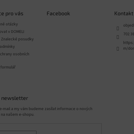
e pro vás
Facebook
Kontakt
ené otázky
objed
ovat v DOMELI
702 3
 - Znalecké posudky
https
podmínky
m/dom
chrany osobních
 formulář
 newsletter
 e-mail a my vám budeme zasílat informace o nových
 na našem e-shopu.