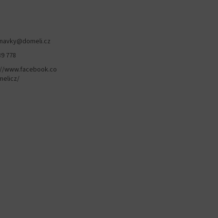
navky
@
domeli.cz
89 778
://www.facebook.co
elicz/