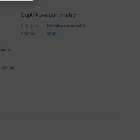
Doplňkové parametry
Kategorie
:
Korálky z minerálů
Průměr
:
6mm
stínem
, e-mail: