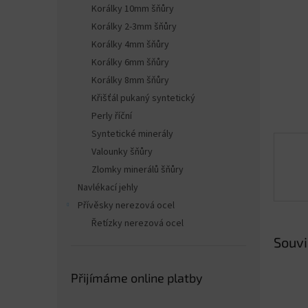
n
Korálky 10mm šňůry
e
Korálky 2-3mm šňůry
l
Korálky 4mm šňůry
Korálky 6mm šňůry
Korálky 8mm šňůry
Křišťál pukaný syntetický
Perly říční
Syntetické minerály
Valounky šňůry
Zlomky minerálů šňůry
Navlékací jehly
Přívěsky nerezová ocel
Řetízky nerezová ocel
Souvi
Přijímáme online platby