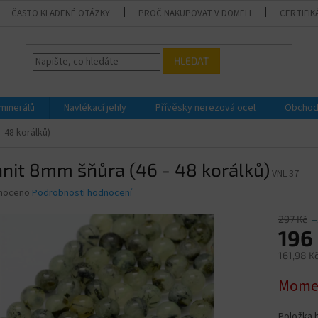
ČASTO KLADENÉ OTÁZKY
PROČ NAKUPOVAT V DOMELI
CERTIFIK
HLEDAT
 minerálů
Navlékací jehly
Přívěsky nerezová ocel
Obchod
- 48 korálků)
nit 8mm šňůra (46 - 48 korálků)
VNL 37
né
noceno
Podrobnosti hodnocení
ní
u
297 Kč
–
196
161,98 K
Měrná
Momen
ek.
cena:
Položka 