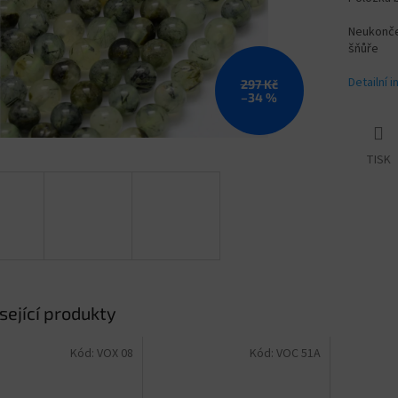
Neukončen
šňůře
Detailní 
297 Kč
–34 %
TISK
sející produkty
Kód:
VOX 08
Kód:
VOC 51A