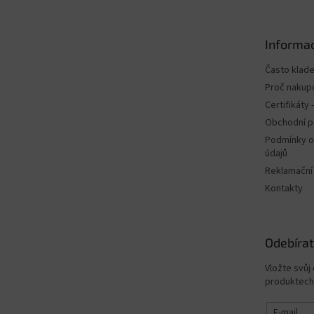
p
a
t
Informac
í
Často klad
Proč nakup
Certifikáty
Obchodní 
Podmínky o
údajů
Reklamační
Kontakty
Odebírat
Vložte svůj
produktech
E-mail