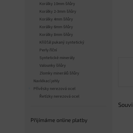
n
Korálky 10mm šňůry
e
Korálky 2-3mm šňůry
l
Korálky 4mm šňůry
Korálky 6mm šňůry
Korálky 8mm šňůry
Křišťál pukaný syntetický
Perly říční
Syntetické minerály
Valounky šňůry
Zlomky minerálů šňůry
Navlékací jehly
Přívěsky nerezová ocel
Řetízky nerezová ocel
Souvi
Přijímáme online platby