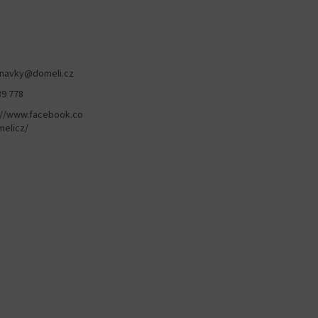
navky
@
domeli.cz
89 778
://www.facebook.co
elicz/