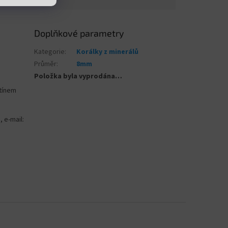
Doplňkové parametry
Kategorie
:
Korálky z minerálů
Průměr
:
8mm
Položka byla vyprodána…
stínem
, e-mail: