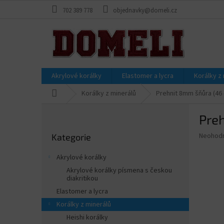
Přejít
702 389 778
objednavky@domeli.cz
na
obsah
Akrylové korálky
Elastomer a lycra
Korálky z
Domů
Korálky z minerálů
Prehnit 8mm šňůra (46 
P
Preh
o
Přeskočit
s
Průměr
Neohod
Kategorie
kategorie
t
hodnoce
r
produkt
Akrylové korálky
a
je
Akrylové korálky písmena s českou
0,0
n
diakritikou
z
n
Elastomer a lycra
5
í
hvězdič
Korálky z minerálů
p
Heishi korálky
a