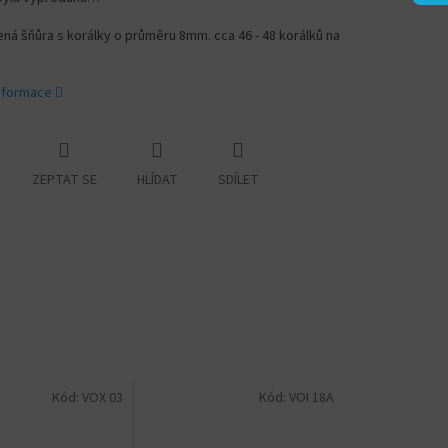
á šňůra s korálky o průměru 8mm. cca 46 - 48 korálků na
informace
ZEPTAT SE
HLÍDAT
SDÍLET
Kód:
VOX 03
Kód:
VOI 18A