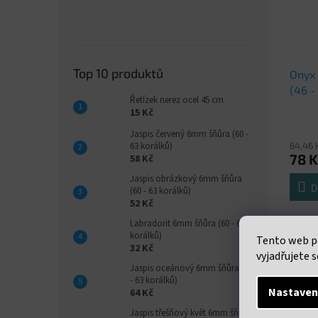
Top 10 produktů
Onyx
(46 -
Řetízek nerez ocel 45 cm
15 Kč
Jaspis červený 6mm šňůra (60 -
64,46 
63 korálků)
78 K
58 Kč
Jaspis obrázkový 6mm šňůra
D
(60 - 63 korálků)
52 Kč
Neukon
Labradorit 6mm šňůra (60 - 63
průměr
korálků)
Tento web p
korálk
32 Kč
vyjadřujete s
Jaspis oceánový 6mm šňůra (60
- 63 korálků)
Nastaven
64 Kč
Jaspis třešňový květ 6mm šňůra
Popi