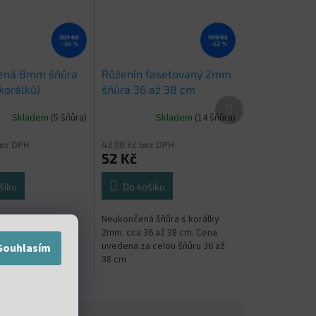
301 Kč
109 Kč
–56 %
–52 %
lená 8mm šňůra
Růženín fasetovaný 2mm
korálků)
šňůra 36 až 38 cm
Další
produkt
Skladem
(5 šňůra)
Skladem
(14 šňůra)
bez DPH
42,98 Kč bez DPH
52 Kč
šíku
Do košíku
 šňůra s korálky o
Neukončená šňůra s korálky
m. cca 46 - 48
2mm. cca 36 až 38 cm. Cena
 šňůře
uvedena za celou šňůru 36 až
Souhlasím
38 cm