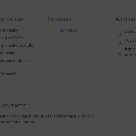
e pro vás
Facebook
Kontakt
ené otázky
domeli.cz
objed
ovat v DOMELI
702 3
 - Znalecké posudky
https
podmínky
m/dom
chrany osobních
 formulář
 newsletter
 e-mail a my vám budeme zasílat informace o nových
 na našem e-shopu.