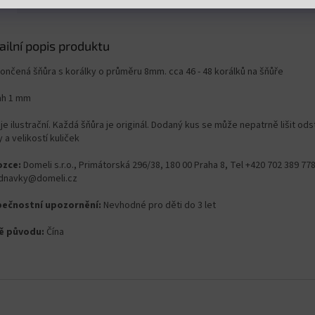
ailní popis produktu
ončená šňůra s korálky o průměru 8mm. cca 46 - 48 korálků na šňůře
ah 1 mm
je ilustrační. Každá šňůra je originál. Dodaný kus se může nepatrně lišit od
 a velikostí kuliček
zce:
Domeli s.r.o., Primátorská 296/38, 180 00 Praha 8, Tel +420 702 389 778
dnavky@domeli.cz
ečnostní upozornění:
Nevhodné pro děti do 3 let
ě původu:
Čína