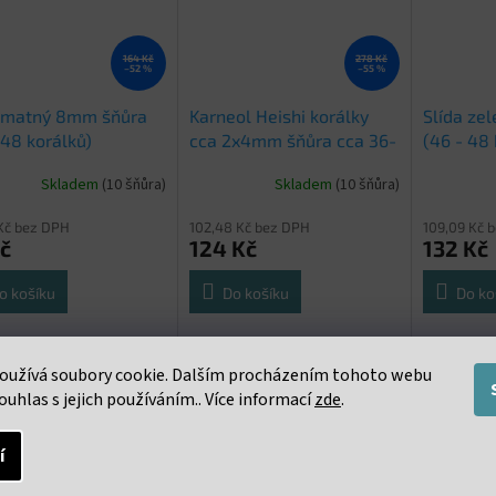
164 Kč
278 Kč
–52 %
–55 %
 matný 8mm šňůra
Karneol Heishi korálky
Slída ze
 48 korálků)
cca 2x4mm šňůra cca 36-
(46 - 48 
38cm
Skladem
(10 šňůra)
Skladem
(10 šňůra)
Kč bez DPH
102,48 Kč bez DPH
109,09 Kč 
č
124 Kč
132 Kč
o košíku
Do košíku
Do ko
čená šňůra s korálky o
Heishi korálky cca 2x4mm šňůra
Neukončená
u 8mm. cca 46 - 48
cca 36-38cm. Cena uvedena za
průměru 8m
oužívá soubory cookie. Dalším procházením tohoto webu
ů na šňůře
celou šňůru o délce 36 až 38 cm
korálků na
ouhlas s jejich používáním.. Více informací
zde
.
í
s
Podobné (16)
Diskuze