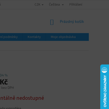
CZK
Čeština
ÁTY - ZNALECKÉ POSUDKY
OBCHODNÍ PODMÍNKY
Přihlášení
PODMÍNKY OCHRA
NÁKUPNÍ
Prázdný košík
KOŠÍK
ní podmínky
Kontakty
Moje objednávka
34 %
 Kč
č bez DPH
tálně nedostupné
byla vyprodána…