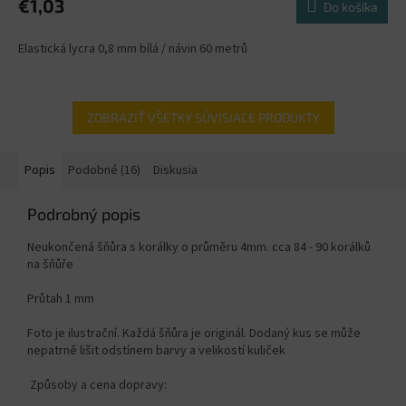
€1,03
Do košíka
Elastická lycra 0,8 mm bílá / návin 60 metrů
ZOBRAZIŤ VŠETKY SÚVISIACE PRODUKTY
Popis
Podobné (16)
Diskusia
Podrobný popis
Neukončená šňůra s korálky o průměru 4mm. cca 84 - 90 korálků
na šňůře
Průtah 1 mm
Foto je ilustrační. Každá šňůra je originál. Dodaný kus se může
nepatrně lišit odstínem barvy a velikostí kuliček
Způsoby a cena dopravy: