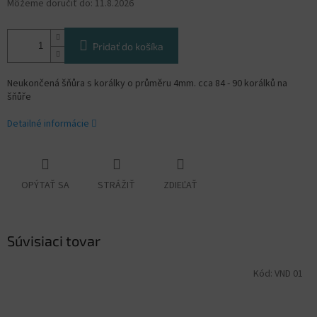
Môžeme doručiť do:
11.8.2026
Pridať do košíka
Neukončená šňůra s korálky o průměru 4mm. cca 84 - 90 korálků na
šňůře
Detailné informácie
OPÝTAŤ SA
STRÁŽIŤ
ZDIEĽAŤ
Súvisiaci tovar
Kód:
VND 01