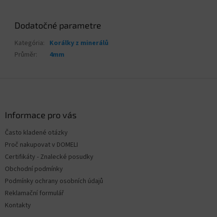
Dodatočné parametre
Kategória
:
Korálky z minerálů
Průměr
:
4mm
Z
á
p
ä
Informace pro vás
t
Často kladené otázky
i
Proč nakupovat v DOMELI
e
Certifikáty - Znalecké posudky
Obchodní podmínky
Podmínky ochrany osobních údajů
Reklamační formulář
Kontakty