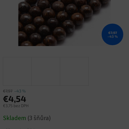
€7,97
–43 %
€7,97
–43 %
€4,54
€3,75 bez DPH
Jednotková
Skladem
(3 šňůra)
cena: