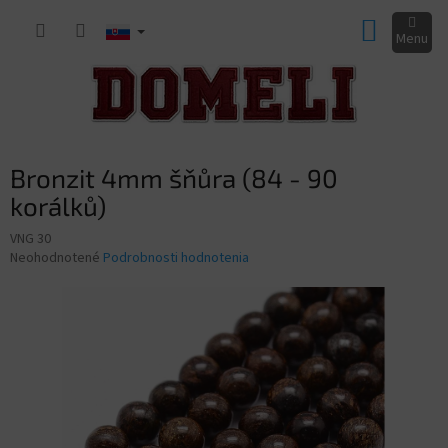
Prejsť
NÁKUP
na
obsah
KOŠÍK
Bronzit 4mm šňůra (84 - 90
korálků)
VNG 30
Priemerné
Neohodnotené
Podrobnosti hodnotenia
hodnotenie
produktu
je
0,0
z
5
hviezdičiek.