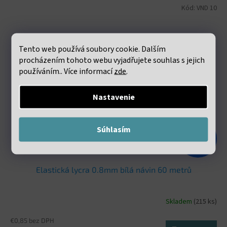
Kód:
VND 10
Tento web používá soubory cookie. Dalším
procházením tohoto webu vyjadřujete souhlas s jejich
používáním.. Více informací
zde
.
Nastavenie
Súhlasím
€1,98
–47 %
Elastická lycra 0.8mm bílá návin 60 metrů
Skladem
(215 ks)
€0,85 bez DPH