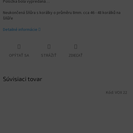
Položka bola vypredaná…
Neukončená šňůra s korálky o průměru 8mm. cca 46 - 48 korálků na
šňůře
Detailné informácie
OPÝTAŤ SA
STRÁŽIŤ
ZDIEĽAŤ
Súvisiaci tovar
Kód:
VOX 22