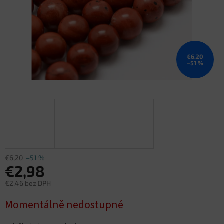
€6,20
–51 %
€6,20
–51 %
€2,98
€2,46 bez DPH
Jednotková
Momentálně nedostupné
cena: