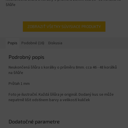
šňůře
ZOBRAZIŤ VŠETKY SÚVISIACE PRODUKTY
Popis
Podobné (16)
Diskusia
Podrobný popis
Neukončená šňůra s korálky o průměru 8mm. cca 46 - 48 korálků
na šňůře
Průtah 1 mm
Foto je ilustrační. Každá šňůra je originál. Dodaný kus se může
nepatrně lišit odstínem barvy a velikostí kuliček
Dodatočné parametre