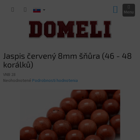
Prejsť
NÁKUP
na
obsah
KOŠÍK
Jaspis červený 8mm šňůra (46 - 48
korálků)
VNB 28
Priemerné
Neohodnotené
Podrobnosti hodnotenia
hodnotenie
produktu
je
0,0
z
5
hviezdičiek.