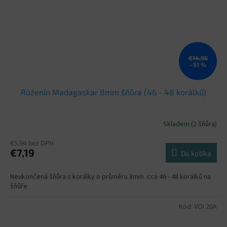
€14,96
–51 %
Růženín Madagaskar 8mm šňůra (46 - 48 korálků)
Skladem
(2 šňůra)
€5,94 bez DPH
€7,19
Do košíka
Neukončená šňůra s korálky o průměru 8mm. cca 46 - 48 korálků na
šňůře
Kód:
VOI 20A