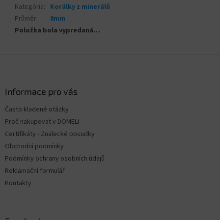
Kategória
:
Korálky z minerálů
Průměr
:
8mm
Položka bola vypredaná…
Z
á
p
ä
Informace pro vás
t
Často kladené otázky
i
Proč nakupovat v DOMELI
e
Certifikáty - Znalecké posudky
Obchodní podmínky
Podmínky ochrany osobních údajů
Reklamační formulář
Kontakty