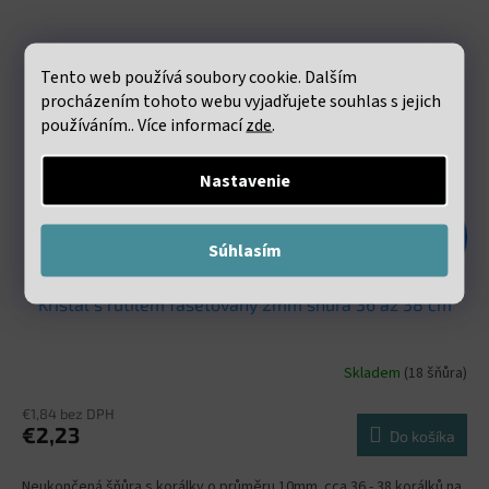
Tento web používá soubory cookie. Dalším
procházením tohoto webu vyjadřujete souhlas s jejich
používáním.. Více informací
zde
.
Nastavenie
€4,18
–46 %
Súhlasím
Křišťál s rutilem fasetovaný 2mm šňůra 36 až 38 cm
Skladem
(18 šňůra)
€1,84 bez DPH
€2,23
Do košíka
Neukončená šňůra s korálky o průměru 10mm. cca 36 - 38 korálků na