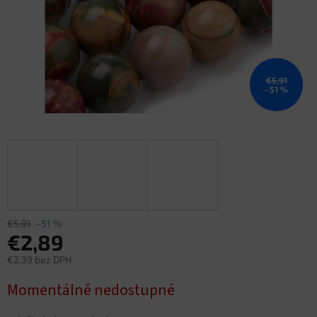
€5,91
–51 %
€5,91
–51 %
€2,89
€2,39 bez DPH
Jednotková
Momentálně nedostupné
cena: