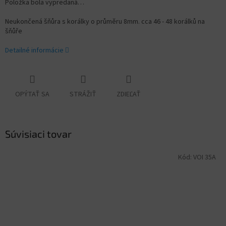
Položka bola vypredaná…
Neukončená šňůra s korálky o průměru 8mm. cca 46 - 48 korálků na
šňůře
Detailné informácie
OPÝTAŤ SA
STRÁŽIŤ
ZDIEĽAŤ
Súvisiaci tovar
Kód:
VOI 35A