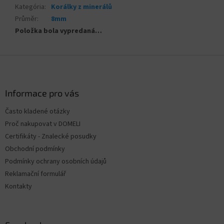
Kategória
:
Korálky z minerálů
Průměr
:
8mm
Položka bola vypredaná…
Z
á
p
ä
Informace pro vás
t
Často kladené otázky
i
Proč nakupovat v DOMELI
e
Certifikáty - Znalecké posudky
Obchodní podmínky
Podmínky ochrany osobních údajů
Reklamační formulář
Kontakty