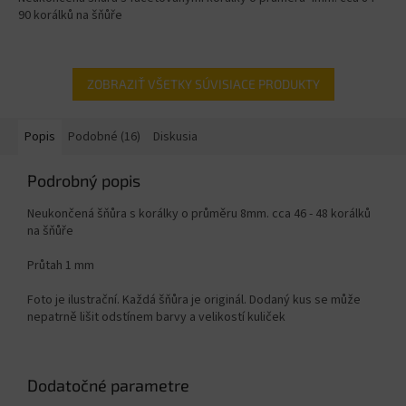
90 korálků na šňůře
ZOBRAZIŤ VŠETKY SÚVISIACE PRODUKTY
Popis
Podobné (16)
Diskusia
Podrobný popis
Neukončená šňůra s korálky o průměru 8mm. cca 46 - 48 korálků
na šňůře
Průtah 1 mm
Foto je ilustrační. Každá šňůra je originál. Dodaný kus se může
nepatrně lišit odstínem barvy a velikostí kuliček
Dodatočné parametre