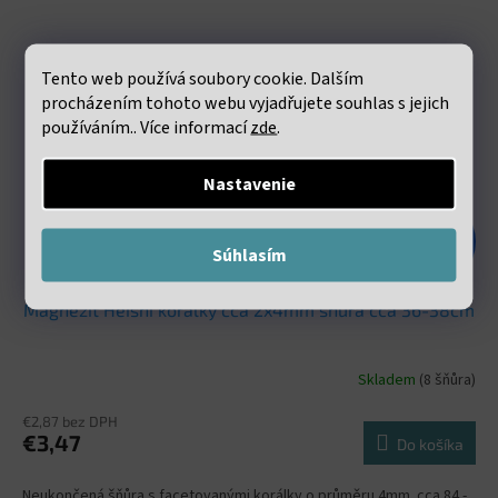
Tento web používá soubory cookie. Dalším
procházením tohoto webu vyjadřujete souhlas s jejich
používáním.. Více informací
zde
.
Nastavenie
€7,72
–55 %
Súhlasím
Magnezit Heishi korálky cca 2x4mm šňůra cca 36-38cm
Skladem
(8 šňůra)
€2,87 bez DPH
€3,47
Do košíka
Neukončená šňůra s facetovanými korálky o průměru 4mm. cca 84 -