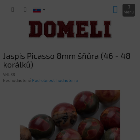
Prejsť
NÁKUP
na
obsah
KOŠÍK
Jaspis Picasso 8mm šňůra (46 - 48
korálků)
VNL 39
Priemerné
Neohodnotené
Podrobnosti hodnotenia
hodnotenie
produktu
je
0,0
z
5
hviezdičiek.