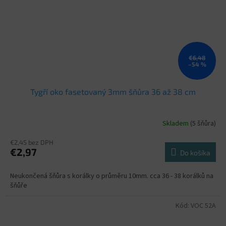
€6,48
–54 %
Tygří oko fasetovaný 3mm šňůra 36 až 38 cm
Skladem
(5 šňůra)
€2,45 bez DPH
€2,97
Do košíka
Neukončená šňůra s korálky o průměru 10mm. cca 36 - 38 korálků na
šňůře
Kód:
VOC 52A