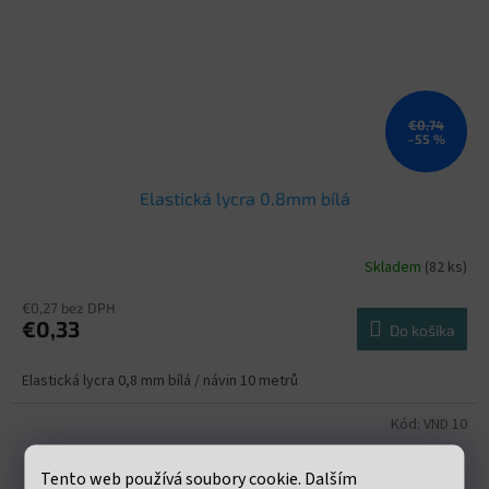
€0,74
–55 %
Elastická lycra 0.8mm bílá
Skladem
(82 ks)
€0,27 bez DPH
€0,33
Do košíka
Elastická lycra 0,8 mm bílá / návin 10 metrů
Kód:
VND 10
Tento web používá soubory cookie. Dalším