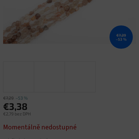
€7,29
–53 %
€7,29
–53 %
€3,38
€2,79 bez DPH
Jednotková
Momentálně nedostupné
cena: