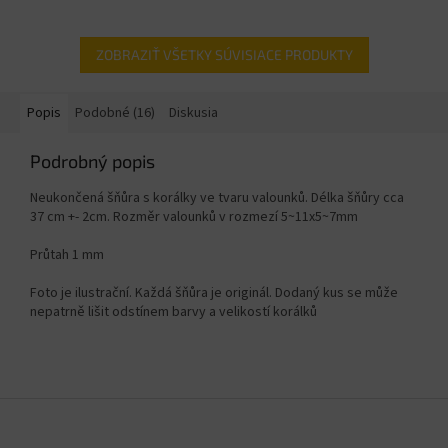
ZOBRAZIŤ VŠETKY SÚVISIACE PRODUKTY
Popis
Podobné (16)
Diskusia
Podrobný popis
Neukončená šňůra s korálky ve tvaru valounků. Délka šňůry cca
37 cm +- 2cm. Rozměr valounků v rozmezí
5~11x5~7mm
Průtah 1 mm
Foto je ilustrační. Každá šňůra je originál. Dodaný kus se může
nepatrně lišit odstínem barvy a velikostí korálků
Z
á