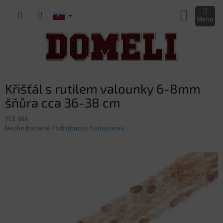
Prejsť
NÁKUP
na
obsah
KOŠÍK
Křišťál s rutilem valounky 6-8mm
šňůra cca 36-38 cm
YCE 68A
Priemerné
Neohodnotené
Podrobnosti hodnotenia
hodnotenie
produktu
je
0,0
z
5
hviezdičiek.