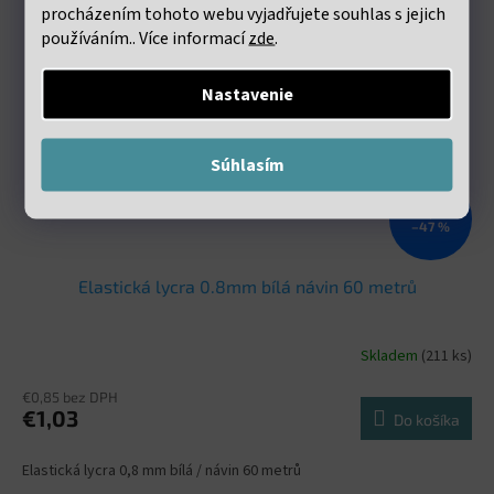
procházením tohoto webu vyjadřujete souhlas s jejich
používáním.. Více informací
zde
.
Nastavenie
Súhlasím
€1,98
–47 %
Elastická lycra 0.8mm bílá návin 60 metrů
Skladem
(211 ks)
€0,85 bez DPH
€1,03
Do košíka
Elastická lycra 0,8 mm bílá / návin 60 metrů