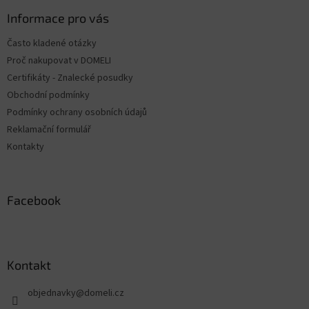
p
ä
Informace pro vás
t
Často kladené otázky
i
Proč nakupovat v DOMELI
e
Certifikáty - Znalecké posudky
Obchodní podmínky
Podmínky ochrany osobních údajů
Reklamační formulář
Kontakty
Facebook
Kontakt
objednavky
@
domeli.cz