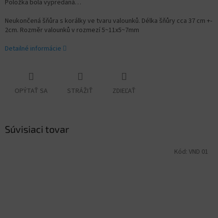
Položka bola vypredaná…
Neukončená šňůra s korálky ve tvaru valounků. Délka šňůry cca 37 cm +-
2cm. Rozměr valounků v rozmezí
5~11x5~7mm
Detailné informácie
OPÝTAŤ SA
STRÁŽIŤ
ZDIEĽAŤ
Súvisiaci tovar
Kód:
VND 01