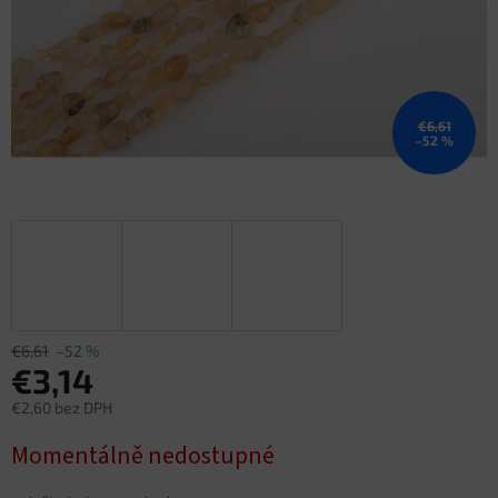
€6,61
–52 %
€6,61
–52 %
€3,14
€2,60 bez DPH
Jednotková
Momentálně nedostupné
cena: