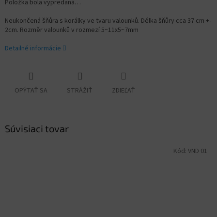
Položka bola vypredaná…
Neukončená šňůra s korálky ve tvaru valounků. Délka šňůry cca 37 cm +-
2cm. Rozměr valounků v rozmezí
5~11x5~7mm
Detailné informácie
OPÝTAŤ SA
STRÁŽIŤ
ZDIEĽAŤ
Súvisiaci tovar
Kód:
VND 01