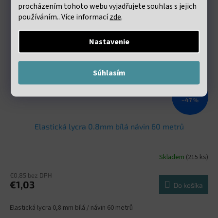
procházením tohoto webu vyjadřujete souhlas s jejich
používáním.. Více informací
zde
.
Nastavenie
Súhlasím
€1,98
–47 %
Elastická lycra 0.8mm bílá návin 60 metrů
Skladem
(215 ks)
€0,85 bez DPH
€1,03
Do košíka
Elastická lycra 0,8 mm bílá / návin 60 metrů