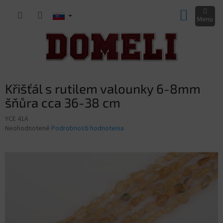
Prejsť
NÁKUP
na
obsah
KOŠÍK
Křišťál s rutilem valounky 6-8mm
šňůra cca 36-38 cm
YCE 41A
Priemerné
Neohodnotené
Podrobnosti hodnotenia
hodnotenie
produktu
je
0,0
z
5
hviezdičiek.