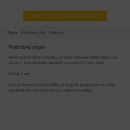
ZOBRAZIŤ VŠETKY SÚVISIACE PRODUKTY
Popis
Podobné (16)
Diskusia
Podrobný popis
Neukončená šňůra s korálky ve tvaru valounků. Délka šňůry cca
37 cm +- 2cm. Rozměr valounků v rozmezí
5~11x5~7mm
Průtah 1 mm
Foto je ilustrační. Každá šňůra je originál. Dodaný kus se může
nepatrně lišit odstínem barvy a velikostí korálků
Z
á