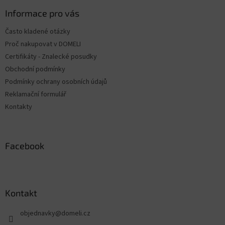
p
ä
Informace pro vás
t
Často kladené otázky
i
Proč nakupovat v DOMELI
e
Certifikáty - Znalecké posudky
Obchodní podmínky
Podmínky ochrany osobních údajů
Reklamační formulář
Kontakty
Facebook
Kontakt
objednavky
@
domeli.cz