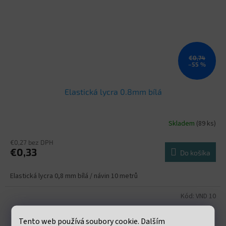
€0,74
–55 %
Elastická lycra 0.8mm bílá
Skladem
(89 ks)
€0,27 bez DPH
€0,33
Do košíka
Elastická lycra 0,8 mm bílá / návin 10 metrů
Kód:
VND 10
Tento web používá soubory cookie. Dalším