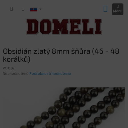
Prejsť
NÁKUP
na
obsah
KOŠÍK
Obsidián zlatý 8mm šňůra (46 - 48
korálků)
VOX 02
Priemerné
Neohodnotené
Podrobnosti hodnotenia
hodnotenie
produktu
je
0,0
z
5
hviezdičiek.