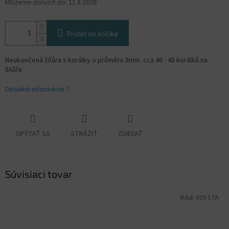
Môžeme doručiť do:
11.8.2026
Pridať do košíka
Neukončená šňůra s korálky o průměru 8mm. cca 46 - 48 korálků na
šňůře
Detailné informácie
OPÝTAŤ SA
STRÁŽIŤ
ZDIEĽAŤ
Súvisiaci tovar
Kód:
VOI 17A