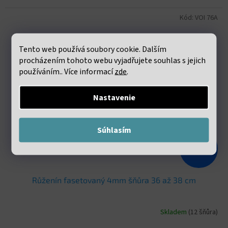
Kód:
VOI 76A
Tento web používá soubory cookie. Dalším
procházením tohoto webu vyjadřujete souhlas s jejich
používáním.. Více informací
zde
.
Nastavenie
Súhlasím
€7,72
–55 %
Růženín fasetovaný 4mm šňůra 36 až 38 cm
Skladem
(12 šňůra)