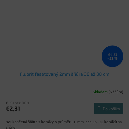
€4,87
–52 %
Fluorit fasetovaný 2mm šňůra 36 až 38 cm
Skladem
(6 šňůra)
€1,91 bez DPH
€2,31
Do košíka
Neukončená šňůra s korálky o průměru 10mm. cca 36 - 38 korálků na
šňůře