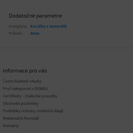
Dodatočné parametre
Kategória
:
Korálky z minerálů
Průměr
:
8mm
Z
á
p
ä
Informace pro vás
t
Často kladené otázky
i
Proč nakupovat v DOMELI
e
Certifikáty - Znalecké posudky
Obchodní podmínky
Podmínky ochrany osobních údajů
Reklamační formulář
Kontakty