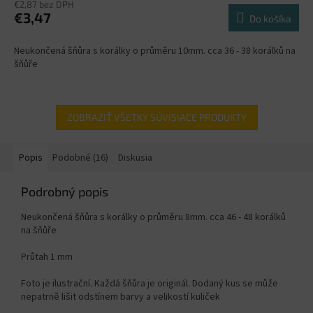
€2,87 bez DPH
€3,47
Do košíka
Neukončená šňůra s korálky o průměru 10mm. cca 36 - 38 korálků na
šňůře
ZOBRAZIŤ VŠETKY SÚVISIACE PRODUKTY
Popis
Podobné (16)
Diskusia
Podrobný popis
Neukončená šňůra s korálky o průměru 8mm. cca 46 - 48 korálků
na šňůře
Průtah 1 mm
Foto je ilustrační. Každá šňůra je originál. Dodaný kus se může
nepatrně lišit odstínem barvy a velikostí kuliček