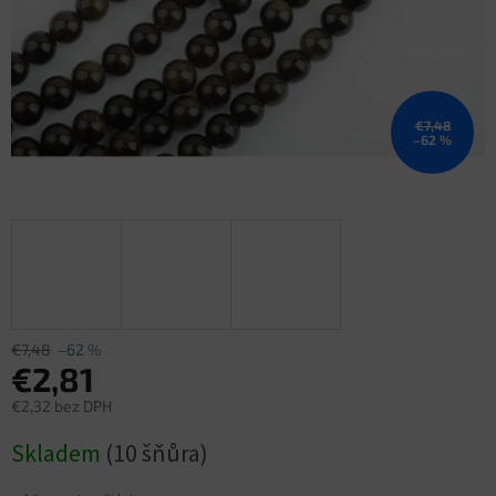
€7,48
–62 %
€7,48
–62 %
€2,81
€2,32 bez DPH
Jednotková
Skladem
(10 šňůra)
cena: