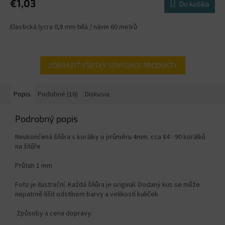
€1,03
Do košíka
Elastická lycra 0,8 mm bílá / návin 60 metrů
ZOBRAZIŤ VŠETKY SÚVISIACE PRODUKTY
Popis
Podobné (16)
Diskusia
Podrobný popis
Neukončená šňůra s korálky o průměru 4mm. cca 84 - 90 korálků
na šňůře
Průtah 1 mm
Foto je ilustrační. Každá šňůra je originál. Dodaný kus se může
nepatrně lišit odstínem barvy a velikostí kuliček
Způsoby a cena dopravy: