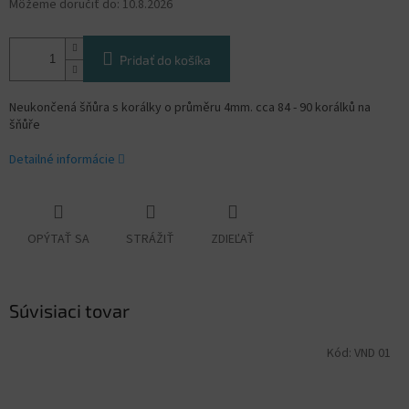
Môžeme doručiť do:
10.8.2026
Pridať do košíka
Neukončená šňůra s korálky o průměru 4mm. cca 84 - 90 korálků na
šňůře
Detailné informácie
OPÝTAŤ SA
STRÁŽIŤ
ZDIEĽAŤ
Súvisiaci tovar
Kód:
VND 01