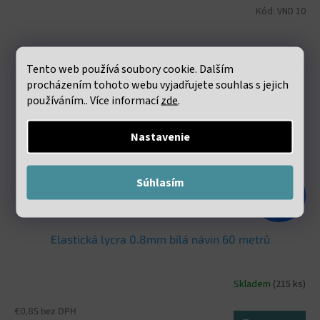
Kód:
VND 10
Tento web používá soubory cookie. Dalším
procházením tohoto webu vyjadřujete souhlas s jejich
používáním.. Více informací
zde
.
Nastavenie
Súhlasím
€1,98
–47 %
Elastická lycra 0.8mm bílá návin 60 metrů
Skladem
(215 ks)
€0,85 bez DPH