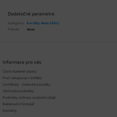
Dodatočné parametre
Kategória
:
Korálky 4mm šňůry
Průměr
:
4mm
Z
á
p
ä
Informace pro vás
t
Často kladené otázky
i
Proč nakupovat v DOMELI
e
Certifikáty - Znalecké posudky
Obchodní podmínky
Podmínky ochrany osobních údajů
Reklamační formulář
Kontakty