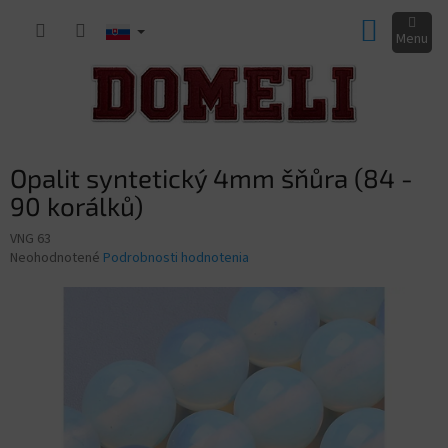
Prejsť
NÁKUP
na
obsah
KOŠÍK
Opalit syntetický 4mm šňůra (84 -
90 korálků)
VNG 63
Priemerné
Neohodnotené
Podrobnosti hodnotenia
hodnotenie
produktu
je
0,0
z
5
hviezdičiek.