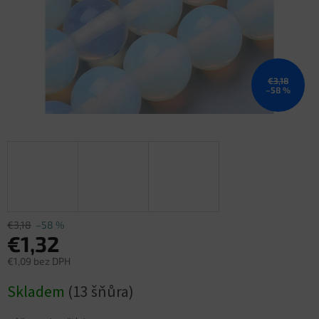
€3,18
–58 %
€3,18
–58 %
€1,32
€1,09 bez DPH
Jednotková
Skladem
(13 šňůra)
cena: