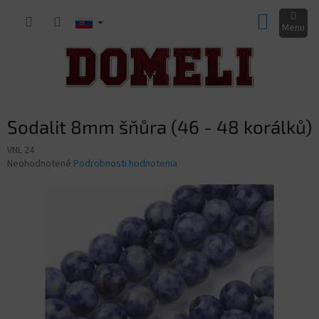
Prejsť
NÁKUP
na
obsah
KOŠÍK
Sodalit 8mm šňůra (46 - 48 korálků)
VNL 24
Priemerné
Neohodnotené
Podrobnosti hodnotenia
hodnotenie
produktu
je
0,0
z
5
hviezdičiek.