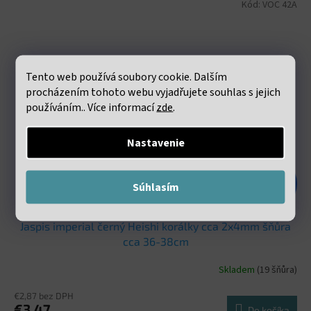
Kód:
VOC 42A
Tento web používá soubory cookie. Dalším
procházením tohoto webu vyjadřujete souhlas s jejich
používáním.. Více informací
zde
.
Nastavenie
€7,73
Súhlasím
–55 %
Jaspis imperial černý Heishi korálky cca 2x4mm šňůra
cca 36-38cm
Skladem
(19 šňůra)
€2,87 bez DPH
€3,47
Do košíka