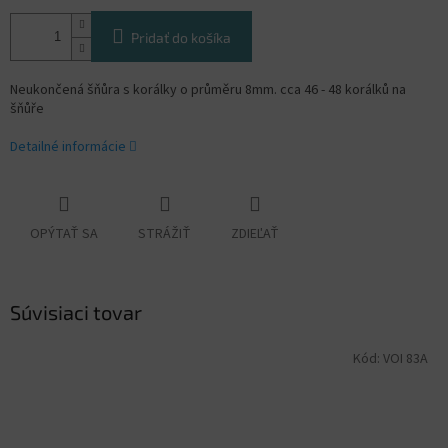
Pridať do košíka
Neukončená šňůra s korálky o průměru 8mm. cca 46 - 48 korálků na
šňůře
Detailné informácie
OPÝTAŤ SA
STRÁŽIŤ
ZDIEĽAŤ
Súvisiaci tovar
Kód:
VOI 83A