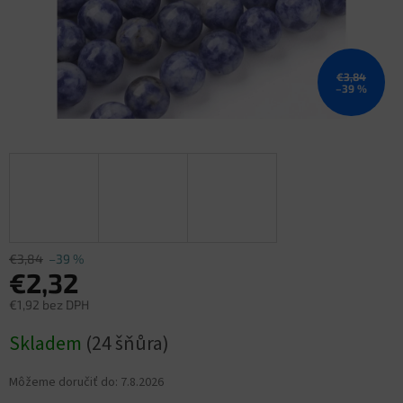
€3,84
–39 %
€3,84
–39 %
€2,32
€1,92 bez DPH
Jednotková
Skladem
(24 šňůra)
cena:
Môžeme doručiť do:
7.8.2026