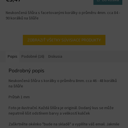
Neukončená šňůra s facetovanými korálky o průměru 4mm. cca 84 -
90 korálků na šňůře
ZOBRAZIŤ VŠETKY SÚVISIACE PRODUKTY
Popis
Podobné (16)
Diskusia
Podrobný popis
Neukončená šňůra s korálky o průměru 8mm. cca 46 - 48 korálků
na šňůře
Průtah 1 mm
Foto je ilustrační. Každá šňůra je originál. Dodaný kus se může
nepatrně lišit odstínem barvy a velikostí kuliček
Zaškrtněte okénko "bude na skladě" a vyplňte váš email. Jakmile