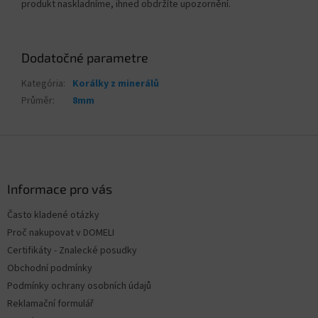
produkt naskladníme, ihned obdržíte upozornění.
Dodatočné parametre
Kategória
:
Korálky z minerálů
Průměr
:
8mm
Z
á
p
ä
Informace pro vás
t
Často kladené otázky
i
Proč nakupovat v DOMELI
e
Certifikáty - Znalecké posudky
Obchodní podmínky
Podmínky ochrany osobních údajů
Reklamační formulář