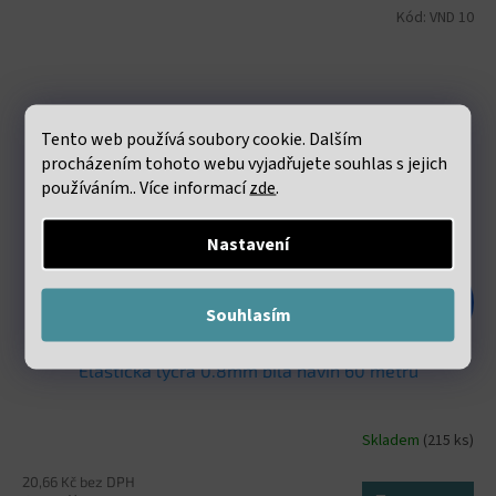
Kód:
VND 10
Tento web používá soubory cookie. Dalším
procházením tohoto webu vyjadřujete souhlas s jejich
používáním.. Více informací
zde
.
Nastavení
48 Kč
–47 %
Souhlasím
Elastická lycra 0.8mm bílá návin 60 metrů
Skladem
(215 ks)
20,66 Kč bez DPH