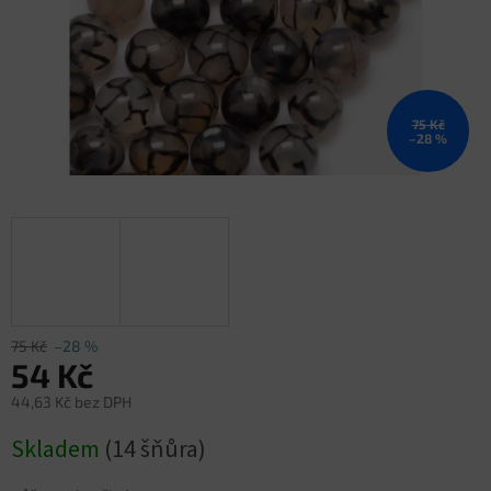
75 Kč
–28 %
75 Kč
–28 %
54 Kč
44,63 Kč bez DPH
Měrná
Skladem
(14 šňůra)
cena: