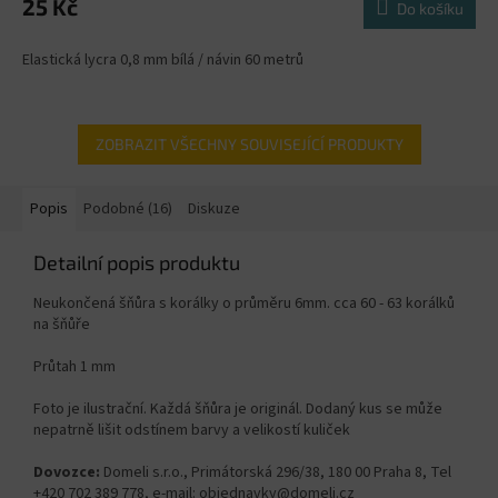
25 Kč
Do košíku
Elastická lycra 0,8 mm bílá / návin 60 metrů
ZOBRAZIT VŠECHNY SOUVISEJÍCÍ PRODUKTY
Popis
Podobné (16)
Diskuze
Detailní popis produktu
Neukončená šňůra s korálky o průměru 6mm. cca 60 - 63 korálků
na šňůře
Průtah 1 mm
Foto je ilustrační. Každá šňůra je originál. Dodaný kus se může
nepatrně lišit odstínem barvy a velikostí kuliček
Dovozce:
Domeli s.r.o., Primátorská 296/38, 180 00 Praha 8, Tel
+420 702 389 778, e-mail: objednavky@domeli.cz