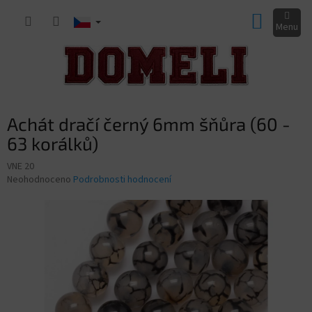
Přejít
NÁKUP
na
obsah
KOŠÍK
Achát dračí černý 6mm šňůra (60 -
63 korálků)
VNE 20
Průměrné
Neohodnoceno
Podrobnosti hodnocení
hodnocení
produktu
je
0,0
z
5
hvězdiček.