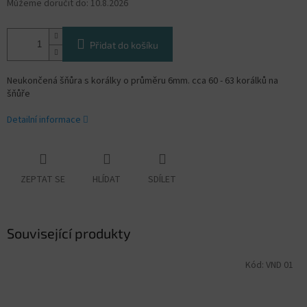
Můžeme doručit do:
10.8.2026
Přidat do košíku
Neukončená šňůra s korálky o průměru 6mm. cca 60 - 63 korálků na
šňůře
Detailní informace
ZEPTAT SE
HLÍDAT
SDÍLET
Související produkty
Kód:
VND 01