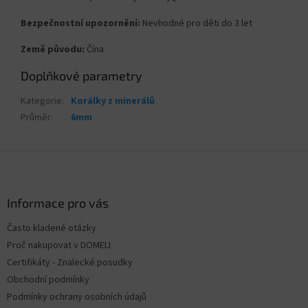
Bezpečnostní upozornění:
Nevhodné pro děti do 3 let
Země původu:
Čína
Doplňkové parametry
Kategorie
:
Korálky z minerálů
Průměr
:
6mm
Z
á
p
a
Informace pro vás
t
Často kladené otázky
í
Proč nakupovat v DOMELI
Certifikáty - Znalecké posudky
Obchodní podmínky
Podmínky ochrany osobních údajů