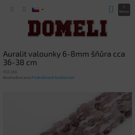
Přejít
NÁKUP
na
obsah
KOŠÍK
Auralit valounky 6-8mm šňůra cca
36-38 cm
YCE 15A
Průměrné
Neohodnoceno
Podrobnosti hodnocení
hodnocení
produktu
je
0,0
z
5
hvězdiček.