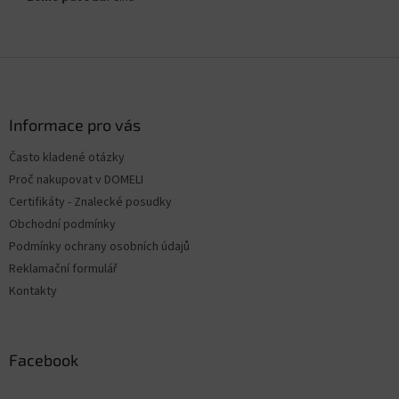
Z
á
p
a
Informace pro vás
t
Často kladené otázky
í
Proč nakupovat v DOMELI
Certifikáty - Znalecké posudky
Obchodní podmínky
Podmínky ochrany osobních údajů
Reklamační formulář
Kontakty
Facebook