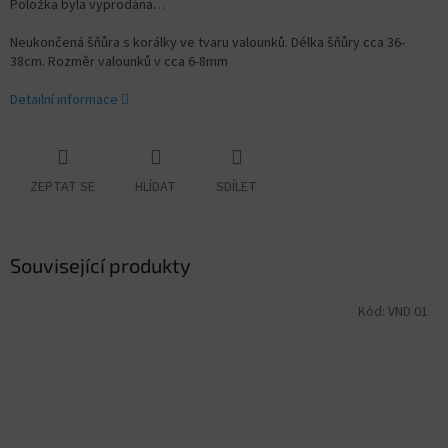
Položka byla vyprodána…
Neukončená šňůra s korálky ve tvaru valounků. Délka šňůry cca 36-
38cm. Rozměr valounků v cca 6-8
mm
Detailní informace
ZEPTAT SE
HLÍDAT
SDÍLET
Související produkty
Kód:
VND 01