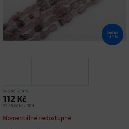
246 Kč
–54 %
246 Kč
–54 %
112 Kč
92,56 Kč bez DPH
Měrná
Momentálně nedostupné
cena: