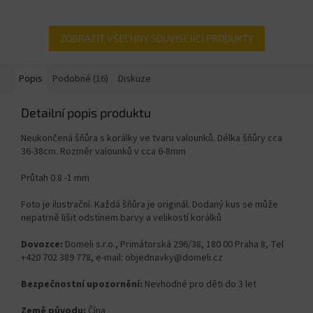
ZOBRAZIT VŠECHNY SOUVISEJÍCÍ PRODUKTY
Popis
Podobné (16)
Diskuze
Detailní popis produktu
Neukončená šňůra s korálky ve tvaru valounků. Délka šňůry cca
36-38cm. Rozměr valounků v cca 6-8
mm
Průtah 0.8 -1 mm
Foto je ilustrační. Každá šňůra je originál. Dodaný kus se může
nepatrně lišit odstínem barvy a velikostí korálků
Dovozce:
Domeli s.r.o., Primátorská 296/38, 180 00 Praha 8, Tel
+420 702 389 778, e-mail: objednavky@domeli.cz
Bezpečnostní upozornění:
Nevhodné pro děti do 3 let
Země původu:
Čína