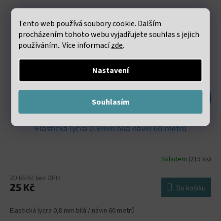
Tento web používá soubory cookie. Dalším
procházením tohoto webu vyjadřujete souhlas s jejich
používáním.. Více informací
zde
.
Nastavení
48 Kč
Souhlasím
–47 %
Elastická lycra 0.8mm bílá návin 60 metrů
Skladem
(215 ks)
20,66 Kč bez DPH
25 Kč
Do košíku
Elastická lycra 0,8 mm bílá / návin 60 metrů