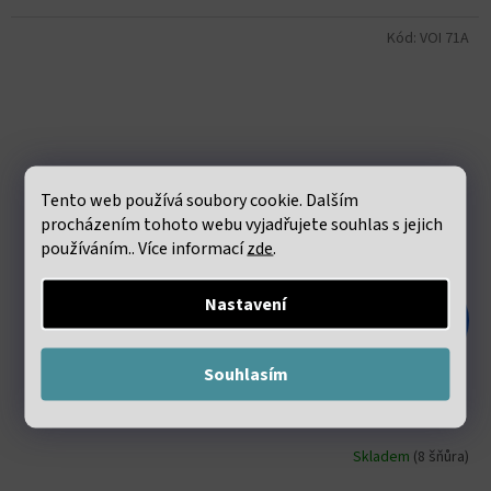
Kód:
VOI 71A
Tento web používá soubory cookie. Dalším
procházením tohoto webu vyjadřujete souhlas s jejich
používáním.. Více informací
zde
.
Nastavení
228 Kč
–55 %
Souhlasím
Rubín v zoisitu fasetovaný 3mm šňůra 36 až 38 cm
Skladem
(8 šňůra)