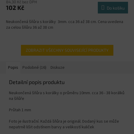
84,30 Kč bez DPH
102 Kč
Do košíku
Neukončená šňůra s korálky 3mm. cca 36 až 38 cm. Cena uvedena
za celou šňůru 36 až 38 cm
ZOBRAZIT VŠECHNY SOUVISEJÍCÍ PRODUKTY
Popis
Podobné (16)
Diskuze
Detailní popis produktu
Neukončená šňůra s korálky o průměru 10mm. cca 36 - 38 korálků
na šňůře
Průtah 1 mm
Foto je ilustrační. Každá šňůra je originál. Dodaný kus se může
nepatrně lišit odstínem barvy a velikostí kuliček