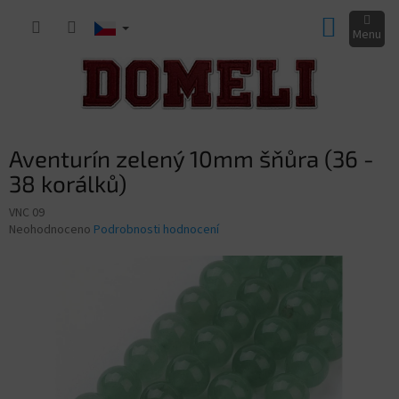
Přejít
NÁKUP
na
obsah
KOŠÍK
Aventurín zelený 10mm šňůra (36 -
38 korálků)
VNC 09
Průměrné
Neohodnoceno
Podrobnosti hodnocení
hodnocení
produktu
je
0,0
z
5
hvězdiček.