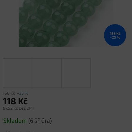
158 Kč
–25 %
158 Kč
–25 %
118 Kč
97,52 Kč bez DPH
Měrná
Skladem
(6 šňůra)
cena: