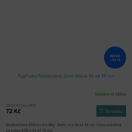
157 Kč
–54 %
Tygří oko fasetovaný 3mm šňůra 36 až 38 cm
Skladem
(5 šňůra)
59,50 Kč bez DPH
72 Kč
Do košíku
Neukončená šňůra s korálky 3mm. cca 36 až 38 cm. Cena uvedena
za celou šňůru 36 až 38 cm