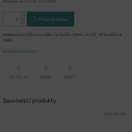
Můžeme doručit do:
10.8.2026
Přidat do košíku
Neukončená šňůra s korálky o průměru 10mm. cca 36 - 38 korálků na
šňůře
Detailní informace
ZEPTAT SE
HLÍDAT
SDÍLET
Související produkty
Kód:
VOI 35A