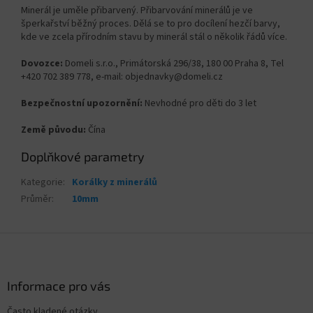
Minerál je uměle přibarvený. Přibarvování minerálů je ve
šperkařství běžný proces. Dělá se to pro docílení hezčí barvy,
kde ve zcela přírodním stavu by minerál stál o několik řádů více.
Dovozce:
Domeli s.r.o., Primátorská 296/38, 180 00 Praha 8, Tel
+420 702 389 778, e-mail: objednavky@domeli.cz
Bezpečnostní upozornění:
Nevhodné pro děti do 3 let
Země původu:
Čína
Doplňkové parametry
Kategorie
:
Korálky z minerálů
Průměr
:
10mm
Z
á
p
a
Informace pro vás
t
Často kladené otázky