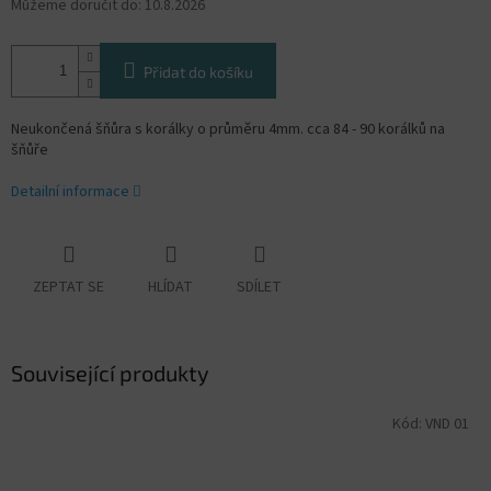
Můžeme doručit do:
10.8.2026
Přidat do košíku
Neukončená šňůra s korálky o průměru 4mm. cca 84 - 90 korálků na
šňůře
Detailní informace
ZEPTAT SE
HLÍDAT
SDÍLET
Související produkty
Kód:
VND 01