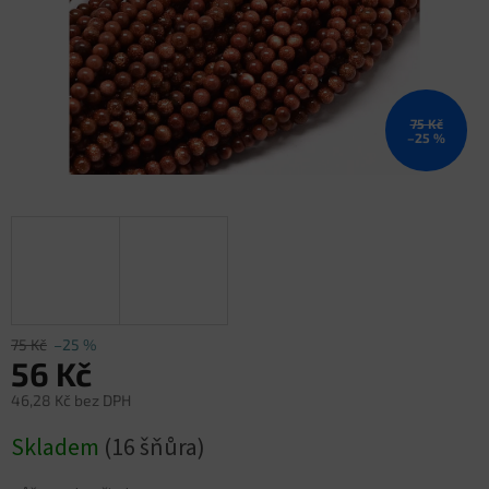
75 Kč
–25 %
75 Kč
–25 %
56 Kč
46,28 Kč bez DPH
Měrná
Skladem
(16 šňůra)
cena: