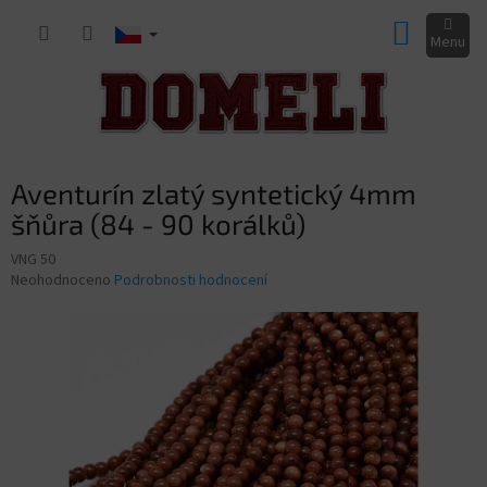
Přejít
NÁKUP
na
obsah
KOŠÍK
Aventurín zlatý syntetický 4mm
šňůra (84 - 90 korálků)
VNG 50
Průměrné
Neohodnoceno
Podrobnosti hodnocení
hodnocení
produktu
je
0,0
z
5
hvězdiček.