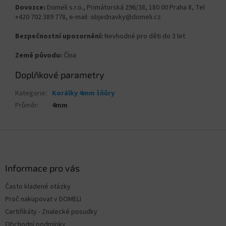
Dovozce:
Domeli s.r.o., Primátorská 296/38, 180 00 Praha 8, Tel
+420 702 389 778, e-mail: objednavky@domeli.cz
Bezpečnostní upozornění:
Nevhodné pro děti do 3 let
Země původu:
Čína
Doplňkové parametry
Kategorie
:
Korálky 4mm šňůry
Průměr
:
4mm
Z
á
p
a
Informace pro vás
t
Často kladené otázky
í
Proč nakupovat v DOMELI
Certifikáty - Znalecké posudky
Obchodní podmínky