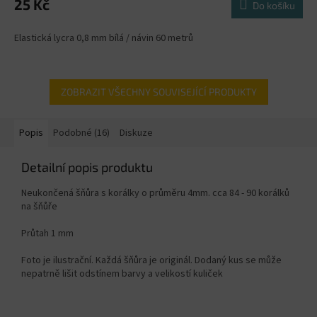
25 Kč
Do košíku
Elastická lycra 0,8 mm bílá / návin 60 metrů
ZOBRAZIT VŠECHNY SOUVISEJÍCÍ PRODUKTY
Popis
Podobné (16)
Diskuze
Detailní popis produktu
Neukončená šňůra s korálky o průměru 4mm. cca 84 - 90 korálků
na šňůře
Průtah 1 mm
Foto je ilustrační. Každá šňůra je originál. Dodaný kus se může
nepatrně lišit odstínem barvy a velikostí kuliček