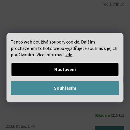
Kód:
VND 10
Tento web používá soubory cookie. Dalším
procházením tohoto webu vyjadřujete souhlas s jejich
používáním.. Více informací
zde
.
Nastavení
48 Kč
–47 %
Souhlasím
Elastická lycra 0.8mm bílá návin 60 metrů
Skladem
(215 ks)
20,66 Kč bez DPH