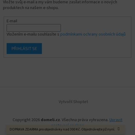
Vložte svůj e-mail a my vám budeme zasílat informace o nových
produktech na našem e-shopu.
E-mail
Vložením e-mailu souhlasíte s
podmínkami ochrany osobních údajů
PŘIHLÁSIT SE
Vytvořil Shoptet
Copyright 2026
domeli.cz
. Všechna práva vyhrazena.
Upravit
nastavení cookies
DOPRAVA ZDARMA pro objednávky nad 300 Kč. Objednávejte již nyní.