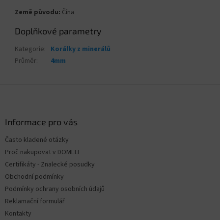
Země původu:
Čína
Doplňkové parametry
Kategorie
:
Korálky z minerálů
Průměr
:
4mm
Z
á
p
a
Informace pro vás
t
Často kladené otázky
í
Proč nakupovat v DOMELI
Certifikáty - Znalecké posudky
Obchodní podmínky
Podmínky ochrany osobních údajů
Reklamační formulář
Kontakty