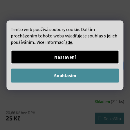
Tento web používá soubory cookie. Dalším
procházením tohoto webu vyjadřujete souhlas s jejich
používáním.. Více informací
zde
.
Nastavení
48 Kč
–47 %
Souhlasím
Elastická lycra 0.8mm bílá návin 60 metrů
Skladem
(211 ks)
20,66 Kč bez DPH
25 Kč
Do košíku