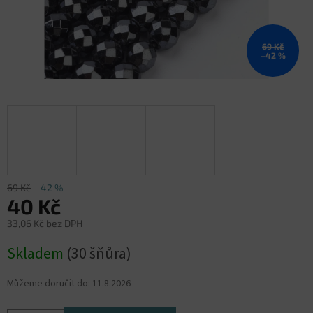
69 Kč
–42 %
69 Kč
–42 %
40 Kč
33,06 Kč bez DPH
Měrná
Skladem
(30 šňůra)
cena:
Můžeme doručit do:
11.8.2026