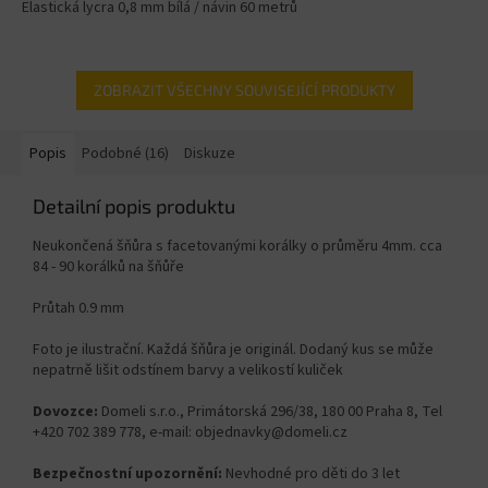
Elastická lycra 0,8 mm bílá / návin 60 metrů
ZOBRAZIT VŠECHNY SOUVISEJÍCÍ PRODUKTY
Popis
Podobné (16)
Diskuze
Detailní popis produktu
Neukončená šňůra s facetovanými korálky o průměru 4mm. cca
84 - 90 korálků na šňůře
Průtah 0.9 mm
Foto je ilustrační. Každá šňůra je originál. Dodaný kus se může
nepatrně lišit odstínem barvy a velikostí kuliček
Dovozce:
Domeli s.r.o., Primátorská 296/38, 180 00 Praha 8, Tel
+420 702 389 778, e-mail: objednavky@domeli.cz
Bezpečnostní upozornění:
Nevhodné pro děti do 3 let