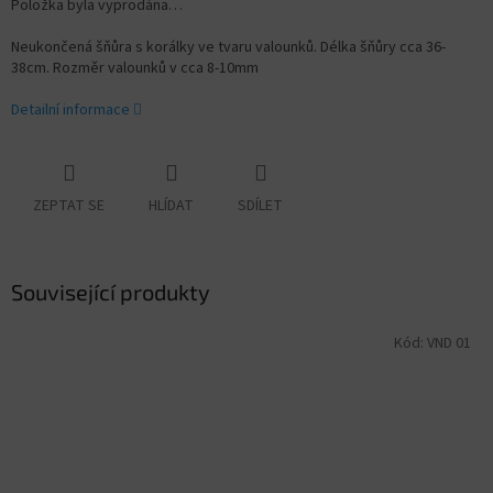
Položka byla vyprodána…
Neukončená šňůra s korálky ve tvaru valounků. Délka šňůry cca 36-
38cm. Rozměr valounků v cca 8-10
mm
Detailní informace
ZEPTAT SE
HLÍDAT
SDÍLET
Související produkty
Kód:
VND 01