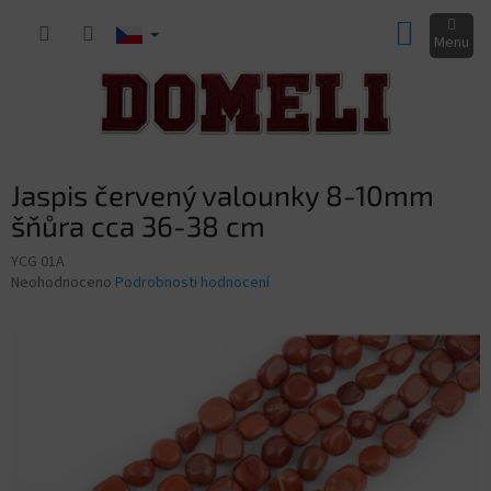
Přejít
NÁKUP
na
obsah
KOŠÍK
Jaspis červený valounky 8-10mm
šňůra cca 36-38 cm
YCG 01A
Průměrné
Neohodnoceno
Podrobnosti hodnocení
hodnocení
produktu
je
0,0
z
5
hvězdiček.