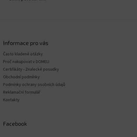
Z
á
p
a
Informace pro vás
t
Často kladené otázky
í
Proč nakupovat v DOMELI
Certifikáty - Znalecké posudky
Obchodní podmínky
Podmínky ochrany osobních údajů
Reklamační formulář
Kontakty
Facebook