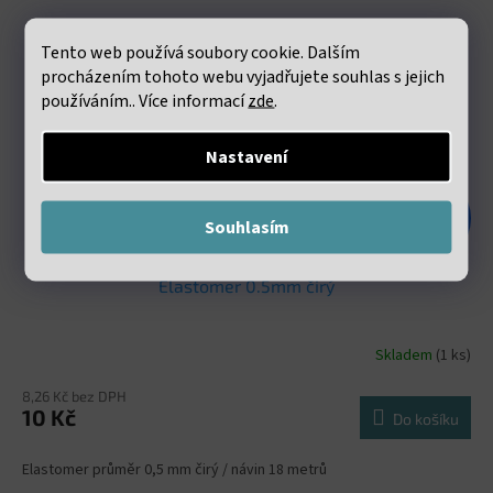
Tento web používá soubory cookie. Dalším
procházením tohoto webu vyjadřujete souhlas s jejich
používáním.. Více informací
zde
.
Nastavení
16 Kč
Souhlasím
–37 %
Elastomer 0.5mm čirý
Skladem
(1 ks)
8,26 Kč bez DPH
10 Kč
Do košíku
Elastomer průměr 0,5 mm čirý / návin 18 metrů