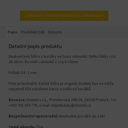
ZOBRAZIT VŠECHNY SOUVISEJÍCÍ PRODUKTY
Popis
Podobné (16)
Diskuze
Detailní popis produktu
Neukončená šňůra s korálky ve tvaru valounků. Délka šňůry cca
36-38cm. Rozměr valounků v cca 8-10
mm
Průtah 0.8 -1 mm
Foto je ilustrační. Každá šňůra je originál. Dodaný kus se může
nepatrně lišit odstínem barvy a velikostí korálků
Dovozce:
Domeli s.r.o., Primátorská 296/38, 180 00 Praha 8, Tel
+420 702 389 778, e-mail: objednavky@domeli.cz
Bezpečnostní upozornění:
Nevhodné pro děti do 3 let
Země původu:
Čína