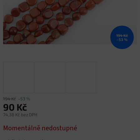
194 Kč
–53 %
194 Kč
–53 %
90 Kč
74,38 Kč bez DPH
Měrná
Momentálně nedostupné
cena: