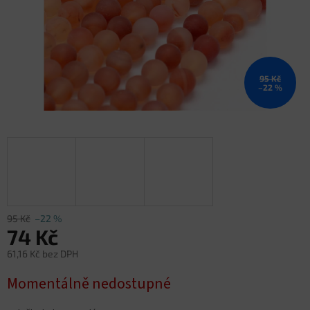
95 Kč
–22 %
95 Kč
–22 %
74 Kč
61,16 Kč bez DPH
Měrná
Momentálně nedostupné
cena: