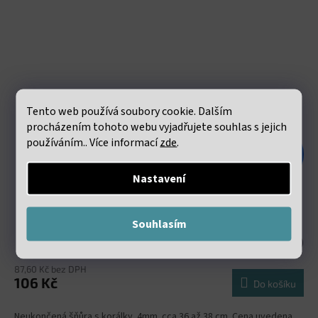
Tento web používá soubory cookie. Dalším
procházením tohoto webu vyjadřujete souhlas s jejich
používáním.. Více informací
zde
.
238 Kč
–55 %
Nastavení
Spinel fasetovaný 4mm šňůra 36 až 38 cm
Souhlasím
Skladem
(15 šňůra)
87,60 Kč bez DPH
106 Kč
Do košíku
Neukončená šňůra s korálky 4mm. cca 36 až 38 cm. Cena uvedena