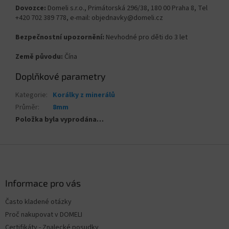
Dovozce:
Domeli s.r.o., Primátorská 296/38, 180 00 Praha 8, Tel
+420 702 389 778, e-mail: objednavky@domeli.cz
Bezpečnostní upozornění:
Nevhodné pro děti do 3 let
Země původu:
Čína
Doplňkové parametry
Kategorie
:
Korálky z minerálů
Průměr
:
8mm
Položka byla vyprodána…
Z
á
p
a
Informace pro vás
t
Často kladené otázky
í
Proč nakupovat v DOMELI
Certifikáty - Znalecké posudky