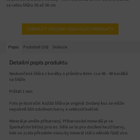
za celou šňůru 36 až 38 cm
ZOBRAZIT VŠECHNY SOUVISEJÍCÍ PRODUKTY
Popis
Podobné (16)
Diskuze
Detailní popis produktu
Neukončená šňůra s korálky o průměru 8mm. cca 46 - 48 korálků
na šňůře
Průtah 1 mm
Foto je ilustrační. Každá šňůra je originál. Dodaný kus se může
nepatrně lišit odstínem barvy a velikostí kuliček
Minerál je uměle přibarvený. Přibarvování minerálů je ve
šperkařství běžný proces. Dělá se to pro docílení hezčí barvy,
kde ve zcela přírodním stavu by minerál stál o několik řádů více.