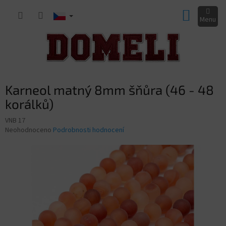
Přejít
NÁKUP
na
obsah
KOŠÍK
Karneol matný 8mm šňůra (46 - 48
korálků)
VNB 17
Průměrné
Neohodnoceno
Podrobnosti hodnocení
hodnocení
produktu
je
0,0
z
5
hvězdiček.