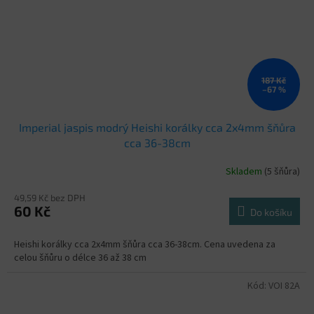
187 Kč
–67 %
Imperial jaspis modrý Heishi korálky cca 2x4mm šňůra
cca 36-38cm
Skladem
(5 šňůra)
49,59 Kč bez DPH
60 Kč
Do košíku
Heishi korálky cca 2x4mm šňůra cca 36-38cm. Cena uvedena za
celou šňůru o délce 36 až 38 cm
Kód:
VOI 82A