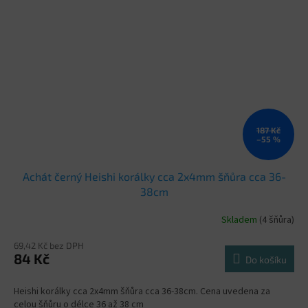
187 Kč
–55 %
Achát černý Heishi korálky cca 2x4mm šňůra cca 36-
38cm
Skladem
(4 šňůra)
69,42 Kč bez DPH
84 Kč
Do košíku
Heishi korálky cca 2x4mm šňůra cca 36-38cm. Cena uvedena za
celou šňůru o délce 36 až 38 cm