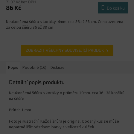
71,07 Kč bez DPH
86 Kč
Do košíku
Neukončená šňůra s korálky 4mm. cca 36 až 38 cm. Cena uvedena
za celou šňůru 36 až 38 cm
ZOBRAZIT VŠECHNY SOUVISEJÍCÍ PRODUKTY
Popis
Podobné (16)
Diskuze
Detailní popis produktu
Neukončená šňůra s korálky o průměru 10mm. cca 36 - 38 korálků
na šňůře
Průtah 1 mm
Foto je ilustrační. Každá šňůra je originál. Dodaný kus se může
nepatrně lišit odstínem barvy a velikostí kuliček