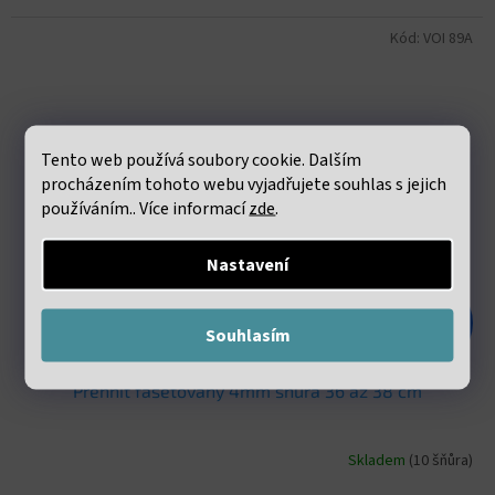
Kód:
VOI 89A
Tento web používá soubory cookie. Dalším
procházením tohoto webu vyjadřujete souhlas s jejich
používáním.. Více informací
zde
.
Nastavení
191 Kč
–54 %
Souhlasím
Prehnit fasetovaný 4mm šňůra 36 až 38 cm
Skladem
(10 šňůra)