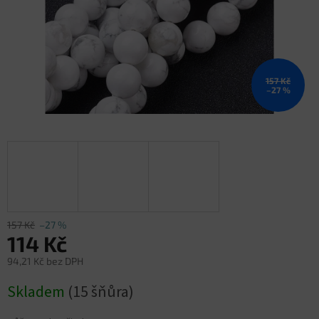
157 Kč
–27 %
157 Kč
–27 %
114 Kč
94,21 Kč bez DPH
Měrná
Skladem
(15 šňůra)
cena: