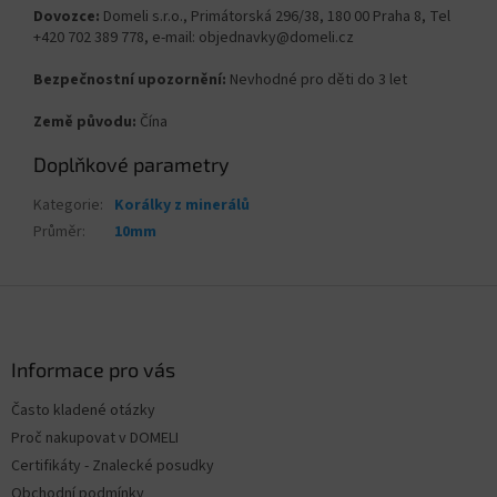
Dovozce:
Domeli s.r.o., Primátorská 296/38, 180 00 Praha 8, Tel
+420 702 389 778, e-mail: objednavky@domeli.cz
Bezpečnostní upozornění:
Nevhodné pro děti do 3 let
Země původu:
Čína
Doplňkové parametry
Kategorie
:
Korálky z minerálů
Průměr
:
10mm
Z
á
p
a
Informace pro vás
t
Často kladené otázky
í
Proč nakupovat v DOMELI
Certifikáty - Znalecké posudky
Obchodní podmínky