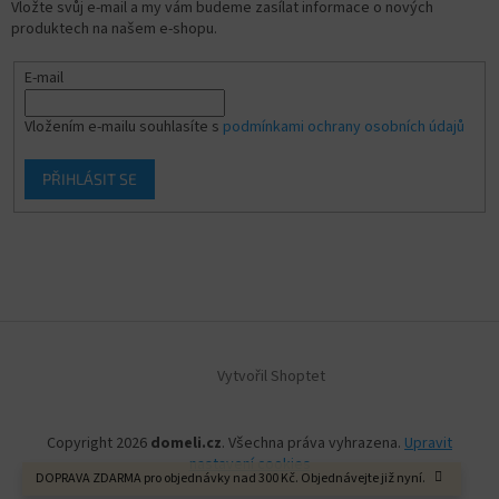
Vložte svůj e-mail a my vám budeme zasílat informace o nových
produktech na našem e-shopu.
E-mail
Vložením e-mailu souhlasíte s
podmínkami ochrany osobních údajů
PŘIHLÁSIT SE
Vytvořil Shoptet
Copyright 2026
domeli.cz
. Všechna práva vyhrazena.
Upravit
nastavení cookies
DOPRAVA ZDARMA pro objednávky nad 300 Kč. Objednávejte již nyní.