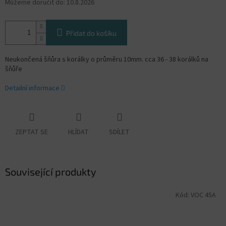
Můžeme doručit do:
10.8.2026
Přidat do košíku
Neukončená šňůra s korálky o průměru 10mm. cca 36 - 38 korálků na
šňůře
Detailní informace
ZEPTAT SE
HLÍDAT
SDÍLET
Související produkty
Kód:
VOC 45A