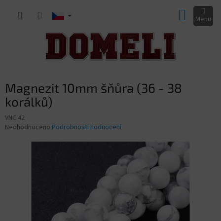
Přejít
NÁKUP
na
obsah
KOŠÍK
Magnezit 10mm šňůra (36 - 38
korálků)
VNC 42
Průměrné
Neohodnoceno
Podrobnosti hodnocení
hodnocení
produktu
je
0,0
z
5
hvězdiček.