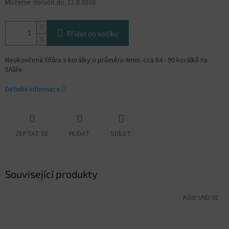
Můžeme doručit do:
11.8.2026
Přidat do košíku
Neukončená šňůra s korálky o průměru 4mm. cca 84 - 90 korálků na
šňůře
Detailní informace
ZEPTAT SE
HLÍDAT
SDÍLET
Související produkty
Kód:
VND 01