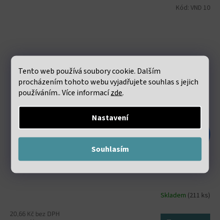
Kód:
VND 10
Tento web používá soubory cookie. Dalším
procházením tohoto webu vyjadřujete souhlas s jejich
používáním.. Více informací
zde
.
Nastavení
48 Kč
–47 %
Souhlasím
Elastická lycra 0.8mm bílá návin 60 metrů
Skladem
(211 ks)
20,66 Kč bez DPH