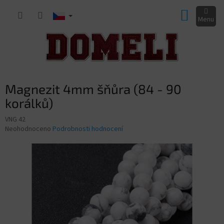
Přejít
NÁKUP
na
obsah
KOŠÍK
Magnezit 4mm šňůra (84 - 90
korálků)
VNG 42
Průměrné
Neohodnoceno
Podrobnosti hodnocení
hodnocení
produktu
je
0,0
z
5
hvězdiček.