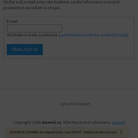
Vložte svůj e-mail a my vám budeme zasílat informace o nových
produktech na našem e-shopu.
E-mail
Vložením e-mailu souhlasíte s
podmínkami ochrany osobních údajů
PŘIHLÁSIT SE
Vytvořil Shoptet
Copyright 2026
domeli.cz
. Všechna práva vyhrazena.
Upravit
nastavení cookies
DOPRAVA ZDARMA pro objednávky nad 300 Kč. Objednávejte již nyní.