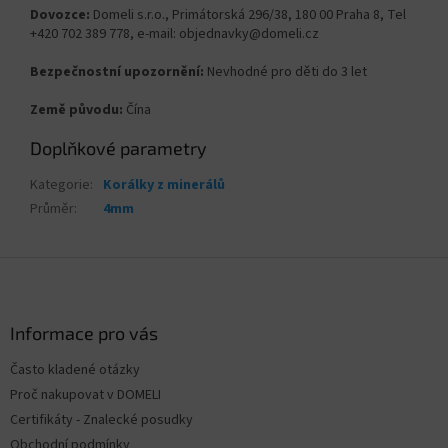
Dovozce:
Domeli s.r.o., Primátorská 296/38, 180 00 Praha 8, Tel
+420 702 389 778, e-mail: objednavky@domeli.cz
Bezpečnostní upozornění:
Nevhodné pro děti do 3 let
Země původu:
Čína
Doplňkové parametry
Kategorie
:
Korálky z minerálů
Průměr
:
4mm
Z
á
p
a
Informace pro vás
t
Často kladené otázky
í
Proč nakupovat v DOMELI
Certifikáty - Znalecké posudky
Obchodní podmínky