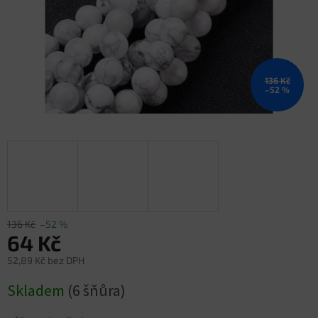
136 Kč
–52 %
136 Kč
–52 %
64 Kč
52,89 Kč bez DPH
Měrná
Skladem
(6 šňůra)
cena: