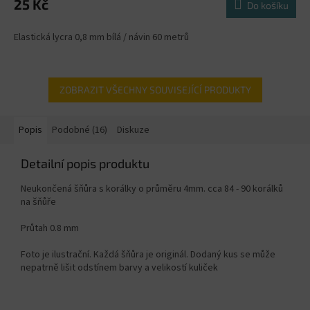
25 Kč
Do košíku
Elastická lycra 0,8 mm bílá / návin 60 metrů
ZOBRAZIT VŠECHNY SOUVISEJÍCÍ PRODUKTY
Popis
Podobné (16)
Diskuze
Detailní popis produktu
Neukončená šňůra s korálky o průměru 4mm. cca 84 - 90 korálků
na šňůře
Průtah 0.8 mm
Foto je ilustrační. Každá šňůra je originál. Dodaný kus se může
nepatrně lišit odstínem barvy a velikostí kuliček