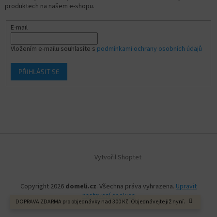
produktech na našem e-shopu.
E-mail
Vložením e-mailu souhlasíte s
podmínkami ochrany osobních údajů
PŘIHLÁSIT SE
Vytvořil Shoptet
Copyright 2026
domeli.cz
. Všechna práva vyhrazena.
Upravit
nastavení cookies
DOPRAVA ZDARMA pro objednávky nad 300 Kč. Objednávejte již nyní.