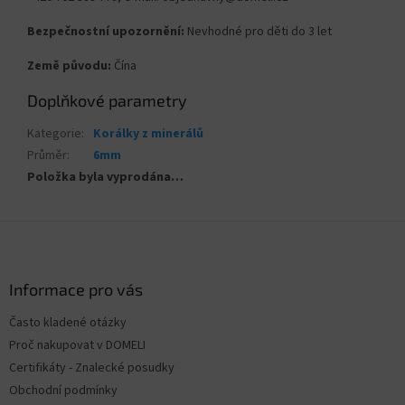
Bezpečnostní upozornění:
Nevhodné pro děti do 3 let
Země původu:
Čína
Doplňkové parametry
Kategorie
:
Korálky z minerálů
Průměr
:
6mm
Položka byla vyprodána…
Z
á
p
a
Informace pro vás
t
Často kladené otázky
í
Proč nakupovat v DOMELI
Certifikáty - Znalecké posudky
Obchodní podmínky