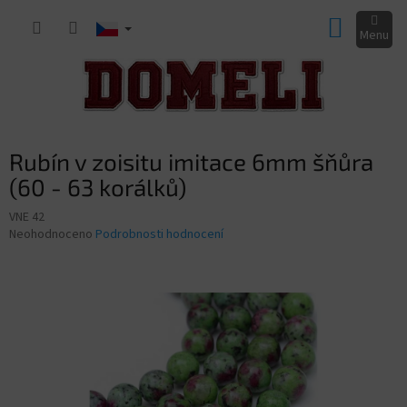
Přejít
NÁKUP
na
obsah
KOŠÍK
Rubín v zoisitu imitace 6mm šňůra
(60 - 63 korálků)
VNE 42
Průměrné
Neohodnoceno
Podrobnosti hodnocení
hodnocení
produktu
je
0,0
z
5
hvězdiček.