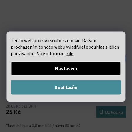
Tento web používá soubory cookie. Dalším
procházením tohoto webu vyjadřujete souhlas s jejich
používáním.. Více informací
zde
.
48 Kč
–47 %
Nastavení
Elastická lycra 0.8mm bílá návin 60 metrů
Souhlasím
Skladem
(206 ks)
20,66 Kč bez DPH
25 Kč
Do košíku
Elastická lycra 0,8 mm bílá / návin 60 metrů