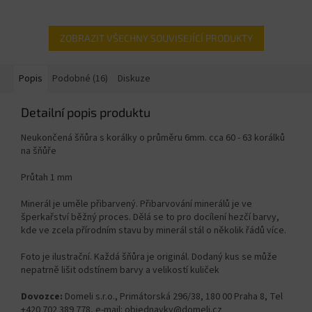
ZOBRAZIT VŠECHNY SOUVISEJÍCÍ PRODUKTY
Popis
Podobné (16)
Diskuze
Detailní popis produktu
Neukončená šňůra s korálky o průměru 6mm. cca 60 - 63 korálků
na šňůře
Průtah 1 mm
Minerál je uměle přibarvený. Přibarvování minerálů je ve
šperkařství běžný proces. Dělá se to pro docílení hezčí barvy,
kde ve zcela přírodním stavu by minerál stál o několik řádů více.
Foto je ilustrační. Každá šňůra je originál. Dodaný kus se může
nepatrně lišit odstínem barvy a velikostí kuliček
Dovozce:
Domeli s.r.o., Primátorská 296/38, 180 00 Praha 8, Tel
+420 702 389 778, e-mail: objednavky@domeli.cz