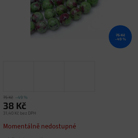
75 Kč
–49 %
75 Kč
–49 %
38 Kč
31,40 Kč bez DPH
Měrná
Momentálně nedostupné
cena: